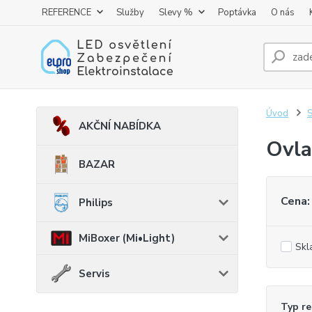
REFERENCE
Služby
Slevy %
Poptávka
O nás
Úvod
AKČNÍ NABÍDKA
Ovla
BAZAR
Cena:
Philips
MiBoxer (Mi•Light)
Skl
Servis
Typ re