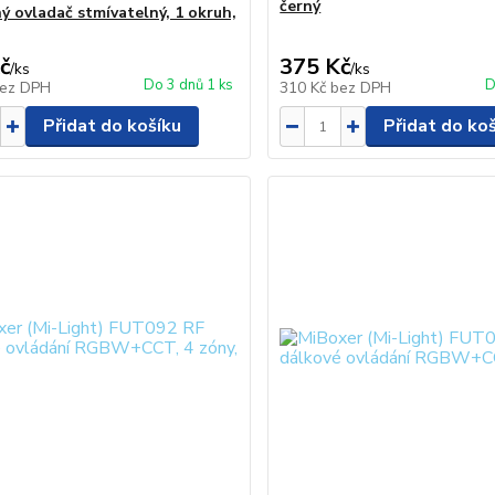
černý
ý ovladač stmívatelný, 1 okruh,
č
375 Kč
/
ks
/
ks
Do 3 dnů 1 ks
D
ez DPH
310 Kč
bez DPH
Přidat do košíku
Přidat do ko