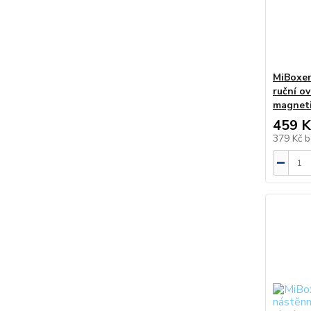
MiBoxer
ruční o
magneti
459 K
379 Kč
b