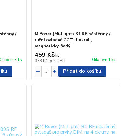
stěnný /
MiBoxer (Mi-Light) S1 RF nástěnný /
ruční ovladač CCT, 1 okruh,
magnetický, šedý
459 Kč
/
ks
Skladem 3 ks
Skladem 1 ks
379 Kč
bez DPH
šíku
Přidat do košíku