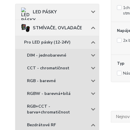
1ch
LED PÁSKY
stm
STMÍVAČE, OVLADAČE
Napáje
2x 
Pro LED pásky (12-24V)
DIM - jednobarevné
Typ
CCT - chromatičnost
Nás
RGB - barevné
RGBW - barevná+bílá
RGB+CCT -
barva+chromatičnost
Nejnově
Bezdrátové RF