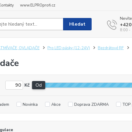
Kontakty
www.ELPROprofi.cz
Nevíte
Hledat
+420
8:00 -
STMÍVAČE, OVLADAČE
Pro LED pásky (12-24V)
Bezdrátové RF
dače
Kč
Od
adem
Novinka
Akce
Doprava ZDARMA
TOP 
gulace