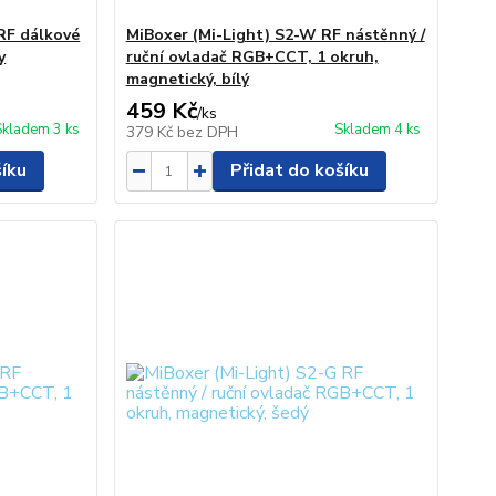
RF dálkové
MiBoxer (Mi-Light) S2-W RF nástěnný /
y
ruční ovladač RGB+CCT, 1 okruh,
magnetický, bílý
459 Kč
/
ks
Skladem 3 ks
Skladem 4 ks
379 Kč
bez DPH
šíku
Přidat do košíku