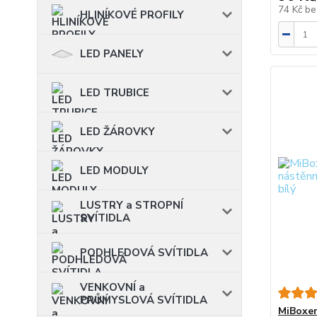
74 Kč
be
HLINÍKOVÉ PROFILY
LED PANELY
LED TRUBICE
LED ŽÁROVKY
LED MODULY
LUSTRY a STROPNÍ
SVÍTIDLA
PODHLEDOVÁ SVÍTIDLA
VENKOVNÍ a
PRŮMYSLOVÁ SVÍTIDLA
MiBoxer