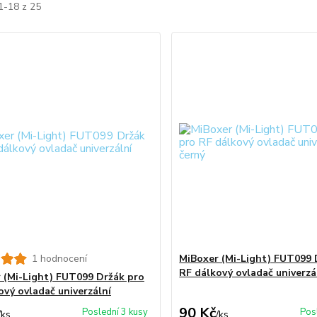
1-18 z 25
1 hodnocení
MiBoxer (Mi-Light) FUT099 
RF dálkový ovladač univerzál
 (Mi-Light) FUT099 Držák pro
ový ovladač univerzální
90 Kč
Poslední 3 kusy
Pos
/
ks
/
ks