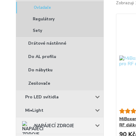
Zobrazuji 
Ovladače
Regulátory
Sety
Drátové nástěnné
Do AL profilu
Do nábytku
Zesilovače
Pro LED svítidla
Mi•Light
MiBoxer
RF dálk
NAPÁJECÍ ZDROJE
90 Kč