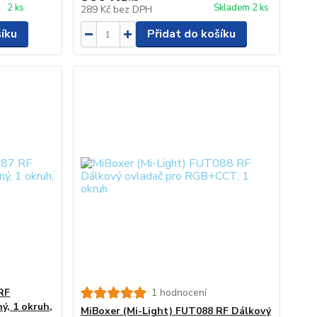
2 ks
Skladem 2 ks
289 Kč
bez DPH
šíku
Přidat do košíku
RF
1 hodnocení
ý, 1 okruh,
MiBoxer (Mi-Light) FUT088 RF Dálkový