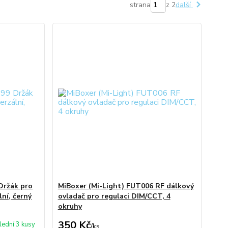
strana
z 2
další
Držák pro
MiBoxer (Mi-Light) FUT006 RF dálkový
ní, černý
ovladač pro regulaci DIM/CCT, 4
okruhy
350 Kč
lední 3 kusy
/
ks