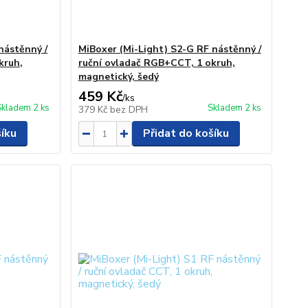
nástěnný /
MiBoxer (Mi-Light) S2-G RF nástěnný /
kruh,
ruční ovladač RGB+CCT, 1 okruh,
magnetický, šedý
459 Kč
/
ks
Skladem 2 ks
Skladem 2 ks
379 Kč
bez DPH
šíku
Přidat do košíku