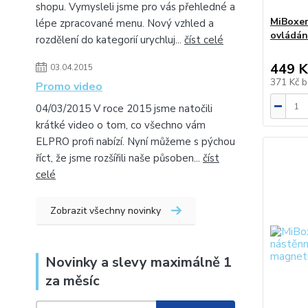
shopu. Vymysleli jsme pro vás přehledné a
MiBoxer
lépe zpracované menu. Nový vzhled a
ovládán
rozdělení do kategorií urychluj...
číst celé
449 K
03.04.2015
371 Kč
b
Promo video
04/03/2015 V roce 2015 jsme natočili
krátké video o tom, co všechno vám
ELPRO profi nabízí. Nyní můžeme s pýchou
říct, že jsme rozšířili naše působen...
číst
celé
Zobrazit všechny novinky
Novinky a slevy maximálně 1
za měsíc