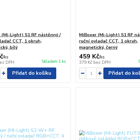
 (Mi-Light) S1 RF nástěnný /
MiBoxer (Mi-Light) S1 RF ná
vladač CCT, 1 okruh,
ruční ovladač CCT, 1 okruh,
cký, bílý
magnetický, černý
č
459 Kč
/
ks
/
ks
Skladem 1 ks
ez DPH
379 Kč
bez DPH
Přidat do košíku
Přidat do ko