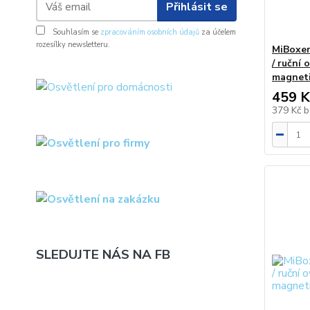
Přihlásit se
Souhlasím se
zpracováním osobních údajů
za účelem
rozesílky newsletteru.
MiBoxer
/ ruční 
magneti
459 K
379 Kč
b
SLEDUJTE NÁS NA FB