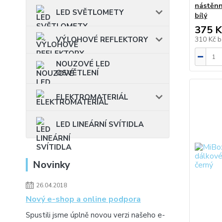
nástěnn
LED SVĚTLOMETY
bílý
375 K
310 Kč
b
VÝLOHOVÉ REFLEKTORY
NOUZOVÉ LED
OSVĚTLENÍ
ELEKTROMATERIÁL
LED LINEÁRNÍ SVÍTIDLA
Novinky
26.04.2018
Nový e-shop a online podpora
Spustili jsme úplně novou verzi našeho e-