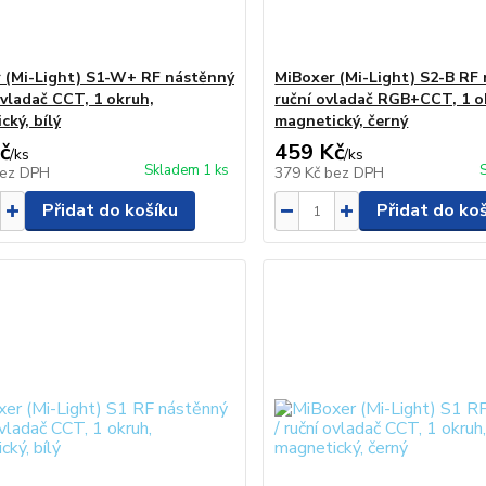
 (Mi-Light) S1-W+ RF nástěnný
MiBoxer (Mi-Light) S2-B RF 
ovladač CCT, 1 okruh,
ruční ovladač RGB+CCT, 1 o
cký, bílý
magnetický, černý
č
459 Kč
/
ks
/
ks
Skladem 1 ks
ez DPH
379 Kč
bez DPH
Přidat do košíku
Přidat do ko