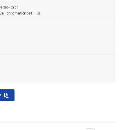
 RGB+CCT
va+chromatičnost)
(8)
y