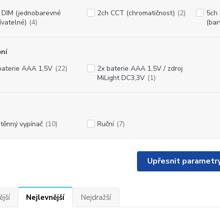
 DIM (jednobarevné
2ch CCT (chromatičnost)
(2)
5ch
ívatelné)
(4)
(bar
ní
baterie AAA 1,5V
(22)
2x baterie AAA 1,5V / zdroj
MiLight DC3,3V
(1)
těnný vypínač
(10)
Ruční
(7)
Upřesnit parametr
jší
Nejlevnější
Nejdražší