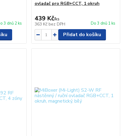
ovladač pro RGB+CCT, 1 okruh
439 Kč
/
ks
o 3 dnů 2 ks
Do 3 dnů 1 ks
363 Kč
bez DPH
šíku
Přidat do košíku