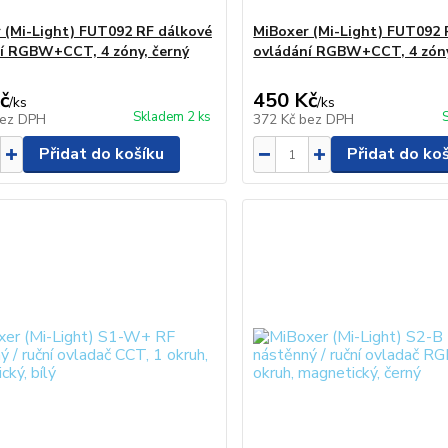
 (Mi-Light) FUT092 RF dálkové
MiBoxer (Mi-Light) FUT092 
í RGBW+CCT, 4 zóny, černý
ovládání RGBW+CCT, 4 zón
č
450 Kč
/
ks
/
ks
Skladem 2 ks
ez DPH
372 Kč
bez DPH
Přidat do košíku
Přidat do ko