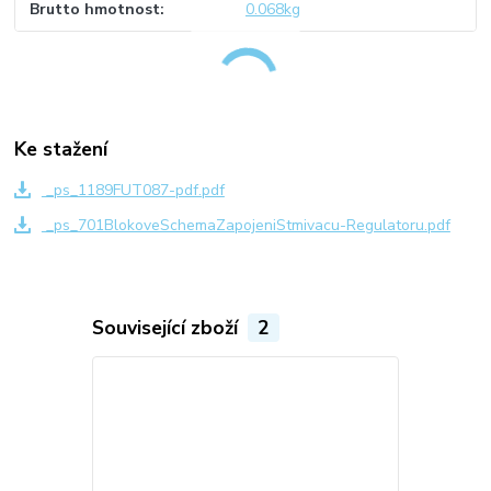
Brutto hmotnost
0.068kg
Ke stažení
_ps_1189FUT087-pdf.pdf
_ps_701BlokoveSchemaZapojeniStmivacu-Regulatoru.pdf
Související zboží
2