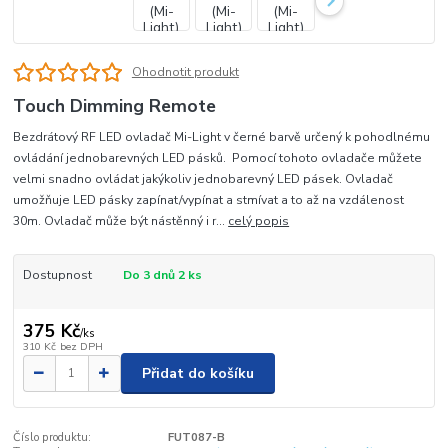
Ohodnotit produkt
Touch Dimming Remote
Bezdrátový RF LED ovladač Mi-Light v černé barvě určený k pohodlnému
ovládání jednobarevných LED pásků. Pomocí tohoto ovladače můžete
velmi snadno ovládat jakýkoliv jednobarevný LED pásek. Ovladač
umožňuje LED pásky zapínat/vypínat a stmívat a to až na vzdálenost
30m. Ovladač může být nástěnný i r...
celý popis
Dostupnost
Do 3 dnů 2 ks
375 Kč
/
ks
310 Kč
bez DPH
Přidat do košíku
Číslo produktu:
FUT087-B