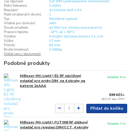
Typ regulace:
1ch DIM (jednobarevné stmívatelné)
Řídicí frekvence:
2,4GHz
Napájení:
2x baterie AAA 1,5V
Počet ovládaných okruhů:
1
Typ:
Nástěnný vypínač
Vhodné pro stmívání:
ANO
Dosah ovladače:
až 30m (ve volném prostranství)
Pracovní teplota:
-20°C až + 60°C
Výrobce:
Futlight Optoelectronics Co.,Ltd
Výška:
17 mm
Průměr:
80 mm
Brutto hmotnost:
0.068kg
Hlídat cenu / dostupnost
Podobné produkty
MiBoxer (Mi-Light) B1 RF nástěnný
Skladem 6 ks
ovladač pro prvky DIM, na 4 okruhy, na
baterie 2xAAA
599 Kč
/
ks
495 Kč
bez DPH
Přidat do košíku
MiBoxer (Mi-Light) FUT006 RF dálkový
Skladem 2 ks
ovladač pro regulaci DIM/CCT, 4 okruhy