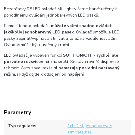
Bezdrátový RF LED ovladač Mi-Light v černé barvě určený k
pohodlnému ovládání jednobarevných LED pásků.
Pomocí tohoto ovladače
můžete velmi snadno ovládat
jakýkoliv jednobarevný LED pásek
. Ovladač umožňuje LED
pásky zapínat/vypínat a stmívat a to až na vzdálenost 30m.
Ovladač může být nástěnný i ruční.
LED ovladač je vybaven funkcí
SOFT ON/OFF -
rychlé, ale
pozvolné rozsvícení či zhasnutí
. Sestava rovněž disponuje
režimem Auto save, takže
si pamatuje poslední nastavený
režim
, i když dojde k odpojení od napájení.
Parametry
Typ regulace
1ch DIM (jednobarevné
stmívatelné)