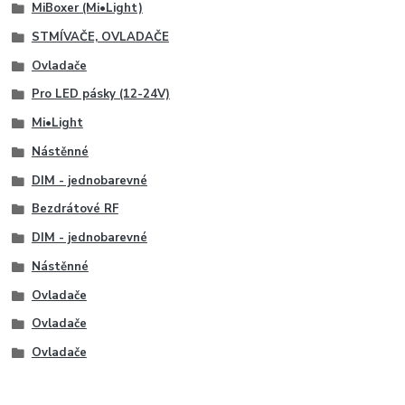
MiBoxer (Mi•Light)
STMÍVAČE, OVLADAČE
Ovladače
Pro LED pásky (12-24V)
Mi•Light
Nástěnné
DIM - jednobarevné
Bezdrátové RF
DIM - jednobarevné
Nástěnné
Ovladače
Ovladače
Ovladače