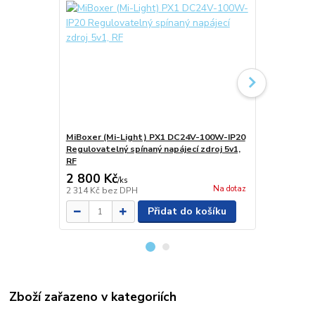
MiBoxer (Mi-Light) PX1 DC24V-100W-IP20
MiBoxer (Mi
Regulovatelný spínaný napájecí zdroj 5v1,
IP20 Proudov
RF
až 10V, RF
2 800 Kč
838 Kč
/
ks
/
ks
Na dotaz
2 314 Kč
bez DPH
693 Kč
bez 
Přidat do košíku
Zboží zařazeno v kategoriích