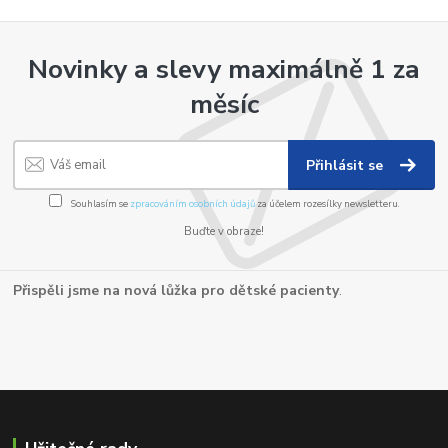
Novinky a slevy maximálně 1 za
měsíc
Přihlásit se
Souhlasím se
zpracováním osobních údajů
za účelem rozesílky newsletteru.
Buďte v obraze!
Přispěli jsme na nová lůžka pro dětské pacienty
.