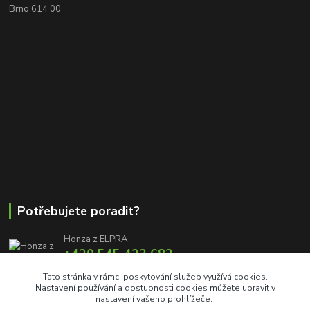
Brno 614 00
Potřebujete poradit?
Honza z ELPRA
+420 545 423 683
8:00 - 11:00 12:00 - 16:00
Tato stránka v rámci poskytování služeb využívá cookies.
Nastavení používání a dostupnosti cookies můžete upravit v
info@elproprofi.cz
nastavení vašeho prohlížeče.