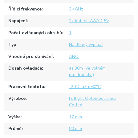
Řídicí frekvence
2,4GHz
Napájení
2x baterie AAA 1,5V
Počet ovládaných okruhů
1
Typ
Nástěnný vypínač
Vhodné pro stmívání
ANO
Dosah ovladače
až 30m (ve volném
prostranství)
Pracovní teplota
-20°C až + 60°C
Výrobce
Futlight Optoelectronics
Co.,Ltd
Výška
17 mm
Průměr
80 mm