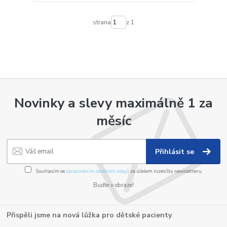
strana
z 1
Novinky a slevy maximálně 1 za
měsíc
Přihlásit se
Souhlasím se
zpracováním osobních údajů
za účelem rozesílky newsletteru.
Buďte v obraze!
Přispěli jsme na nová lůžka pro dětské pacienty
.