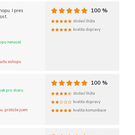
100 %
hopu. I pres
ost.
dodací lhůta
kvalita dopravy
hopu nenasel
a uctu eshopu
100 %
ek pro dceru.
dodací lhůta
kvalita dopravy
nu, protože jsem
kvalita komunikace