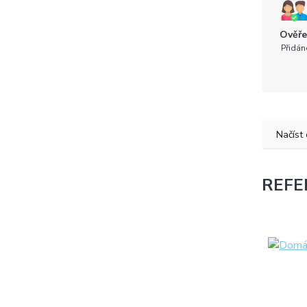
Ověře
Přidán
Načíst
REFE