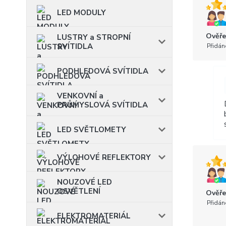
LED MODULY
Ověře
LUSTRY a STROPNÍ
SVÍTIDLA
Přidán
PODHLEDOVÁ SVÍTIDLA
VENKOVNÍ a
PRŮMYSLOVÁ SVÍTIDLA
LED SVĚTLOMETY
VÝLOHOVÉ REFLEKTORY
NOUZOVÉ LED
OSVĚTLENÍ
Ověře
Přidán
ELEKTROMATERIÁL