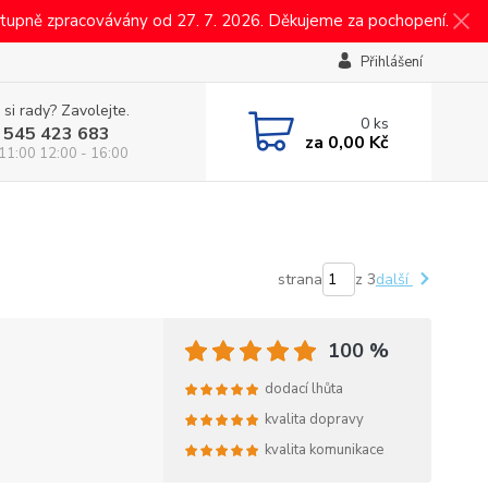
tupně zpracovávány od 27. 7. 2026. Děkujeme za pochopení.
Přihlášení
 si rady? Zavolejte.
0
ks
 545 423 683
za
0,00 Kč
 11:00 12:00 - 16:00
strana
z 3
další
100 %
dodací lhůta
kvalita dopravy
kvalita komunikace