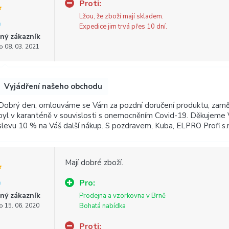
Proti:
Lžou, že zboží mají skladem.
Expedice jim trvá přes 10 dní.
ný zákazník
o 08. 03. 2021
Vyjádření našeho obchodu
Dobrý den, omlouváme se Vám za pozdní doručení produktu, zaměst
byl v karanténě v souvislosti s onemocněním Covid-19. Děkujeme
slevu 10 % na Váš další nákup. S pozdravem, Kuba, ELPRO Profi s.r
Mají dobré zboží.
Pro:
ný zákazník
Prodejna a vzorkovna v Brně
o 15. 06. 2020
Bohatá nabídka
Proti: