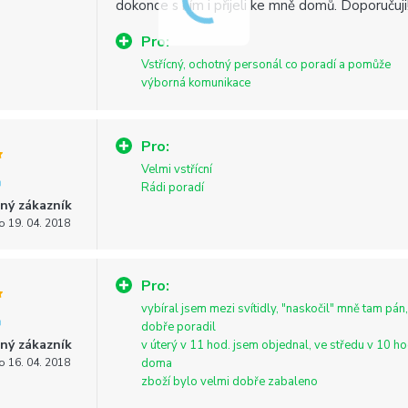
dokonce s ním i přijeli ke mně domů. Doporučuji
Pro:
Vstřícný, ochotný personál co poradí a pomůže
výborná komunikace
Pro:
Velmi vstřícní
Rádi poradí
ný zákazník
o 19. 04. 2018
Pro:
vybíral jsem mezi svítidly, "naskočil" mně tam pán
dobře poradil
ný zákazník
v úterý v 11 hod. jsem objednal, ve středu v 10 ho
o 16. 04. 2018
doma
zboží bylo velmi dobře zabaleno