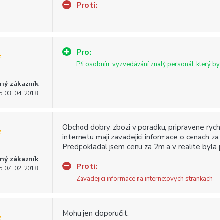
Proti:
----
Pro:
Při osobním vyzvedávání znalý personál, který by
ný zákazník
o 03. 04. 2018
Obchod dobry, zbozi v poradku, pripravene ryc
internetu maji zavadejici informace o cenach za l
Predpokladal jsem cenu za 2m a v realite byla
ný zákazník
Proti:
o 07. 02. 2018
Zavadejici informace na internetovych strankach
Mohu jen doporučit.