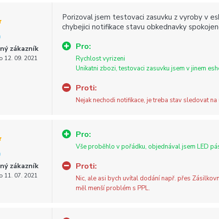
Porizoval jsem testovaci zasuvku z vyroby v es
chybejici notifikace stavu obkednavky spokojen
Pro:
ný zákazník
o 12. 09. 2021
Rychlost vyrizeni
Unikatni zbozi, testovaci zasuvku jsem v jinem es
Proti:
Nejak nechodi notifikace, je treba stav sledovat n
Pro:
Vše proběhlo v pořádku, objednával jsem LED pás
Proti:
ný zákazník
o 11. 07. 2021
Nic, ale asi bych uvítal dodání např. přes Zásilkov
měl menší problém s PPL.