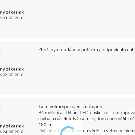
ný zákazník
o 03. 07. 2018
Zboží bylo dodáno v pořádku a odpovídalo nab
ný zákazník
o 02. 07. 2018
Jsem velmi spokojen s nákupem.
Při měření a stříhání LED pásku, co jsem kupoval
chyba a pásek, když jsem jej doma přeměřil, m
180cm.
ný zákazník
Dal jsem to do obchodu vědět a velmi rychle m
o 24. 06. 2018