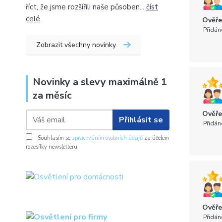
říct, že jsme rozšířili naše působen...
číst
celé
Ověře
Přidán
Zobrazit všechny novinky
Novinky a slevy maximálně 1
za měsíc
Ověře
Přihlásit se
Přidán
Souhlasím se
zpracováním osobních údajů
za účelem
rozesílky newsletteru.
Ověře
Přidán