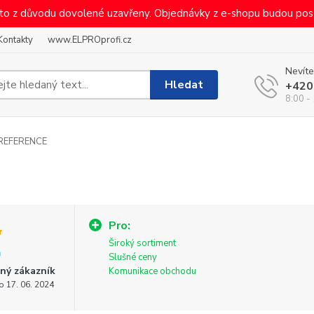
sto z důvodu dovolené uzavřeny. Objednávky z e-shopu budou pos
Kontakty
www.ELPROprofi.cz
Nevíte
Hledat
+420
8:00 -
REFERENCE
Pro:
Široký sortiment
Slušné ceny
ný zákazník
Komunikace obchodu
o 17. 06. 2024