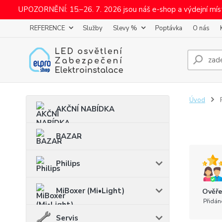
UPOZORNĚNÍ: 15.–26. 7. 2026 jsou náš e-shop a výdejní mí
REFERENCE
Služby
Slevy %
Poptávka
O nás
Úvod
AKČNÍ NABÍDKA
BAZAR
Philips
MiBoxer (Mi•Light)
Ověře
Přidán
Servis