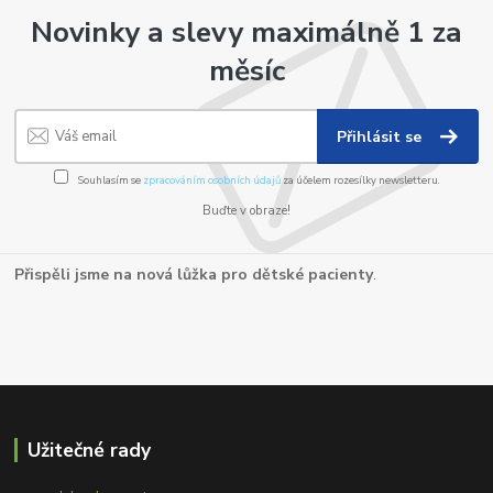
Novinky a slevy maximálně 1 za
měsíc
Přihlásit se
Souhlasím se
zpracováním osobních údajů
za účelem rozesílky newsletteru.
Buďte v obraze!
Přispěli jsme na nová lůžka pro dětské pacienty
.
Užitečné rady