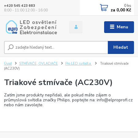
0
ks
+420 545 423 683
za
0,00 Kč
8:00 - 11:00 12:00 - 16:00
Menu
Hledat
Úvod
STMÍVAČE, OVLADAČE
Pro LED svítidla
Triakové stmívače
(AC230V)
Triakové stmívače (AC230V)
Zatím jsme produkty nepřidali, ale pokud máte zájem o
průmyslová svítidla značky Philips, poptejte na: info@elproprofi.cz
nebo nám zavolejte.