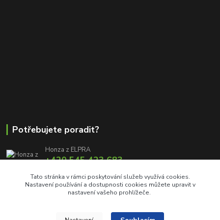
Potřebujete poradit?
Honza z ELPRA
+420 545 423 683
8:00 - 11:00 12:00 - 16:00
Tato stránka v rámci poskytování služeb využívá cookies.
Nastavení používání a dostupnosti cookies můžete upravit v
info@elproprofi.cz
nastavení vašeho prohlížeče.