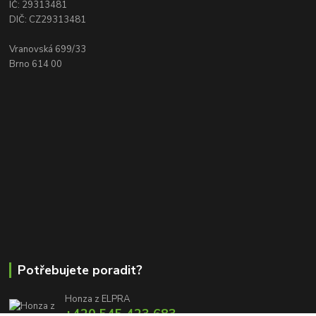
IČ: 29313481
DIČ: CZ29313481
Vranovská 699/33
Brno 614 00
Potřebujete poradit?
Honza z ELPRA
+420 545 423 683