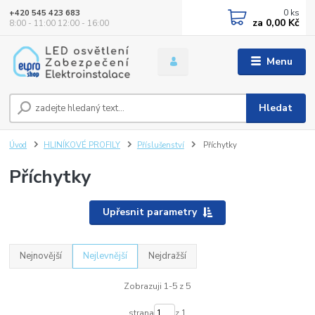
0
ks
+420 545 423 683
za
0,00 Kč
8:00 - 11:00 12:00 - 16:00
Menu
Hledat
Úvod
HLINÍKOVÉ PROFILY
Příslušenství
Příchytky
Příchytky
Upřesnit parametry
Nejnovější
Nejlevnější
Nejdražší
Zobrazuji 1-5 z 5
strana
z 1