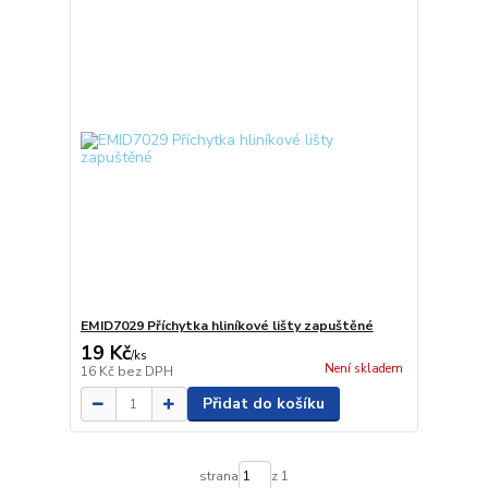
EMID7029 Příchytka hliníkové lišty zapuštěné
19 Kč
/
ks
Není skladem
16 Kč
bez DPH
Přidat do košíku
strana
z 1