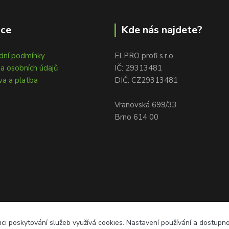
ace
Kde nás najdete?
dní podmínky
ELPRO profi s.r.o.
a osobních údajů
IČ: 29313481
a a platba
DIČ: CZ29313481
Vranovská 699/33
Brno 614 00
ci poskytování služeb využívá cookies. Nastavení používání a dostupn