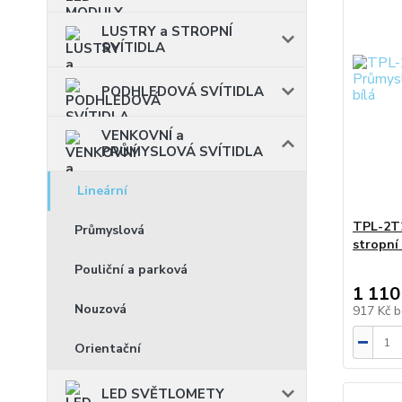
LUSTRY a STROPNÍ
SVÍTIDLA
PODHLEDOVÁ SVÍTIDLA
VENKOVNÍ a
PRŮMYSLOVÁ SVÍTIDLA
Lineární
TPL-2T
Průmyslová
stropní 
Pouliční a parková
1 110
Nouzová
917 Kč
b
Orientační
LED SVĚTLOMETY