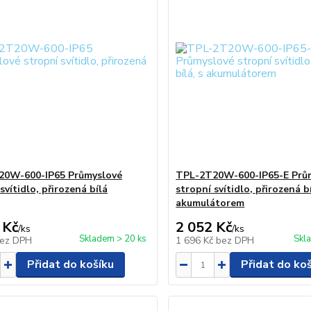
20W-600-IP65 Průmyslové
TPL-2T20W-600-IP65-E Prů
svítidlo, přirozená bílá
stropní svítidlo, přirozená bí
akumulátorem
 Kč
2 052 Kč
/
ks
/
ks
Skladem > 20 ks
Skl
ez DPH
1 696 Kč
bez DPH
Přidat do košíku
Přidat do ko