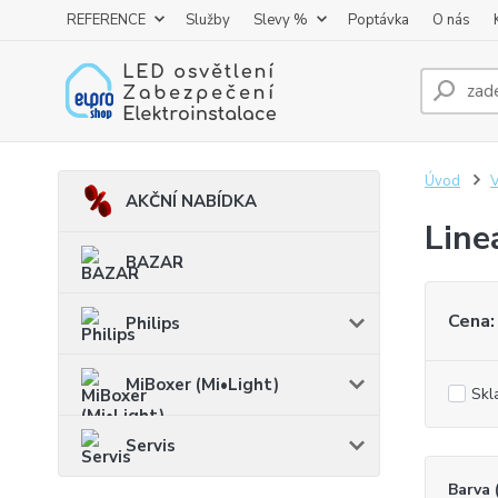
REFERENCE
Služby
Slevy %
Poptávka
O nás
Úvod
AKČNÍ NABÍDKA
Line
BAZAR
Cena:
Philips
MiBoxer (Mi•Light)
Skl
Servis
Barva 