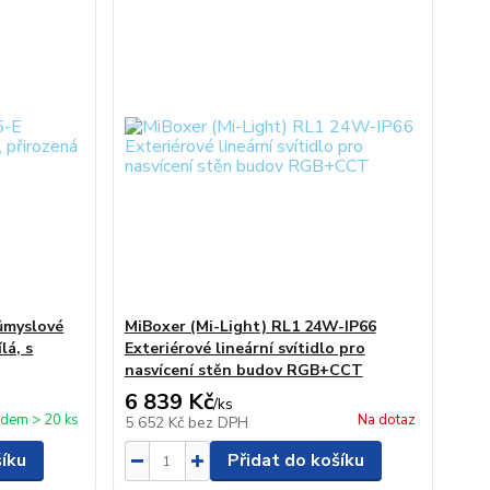
ůmyslové
MiBoxer (Mi-Light) RL1 24W-IP66
lá, s
Exteriérové lineární svítidlo pro
nasvícení stěn budov RGB+CCT
6 839 Kč
/
ks
adem > 20 ks
Na dotaz
5 652 Kč
bez DPH
šíku
Přidat do košíku