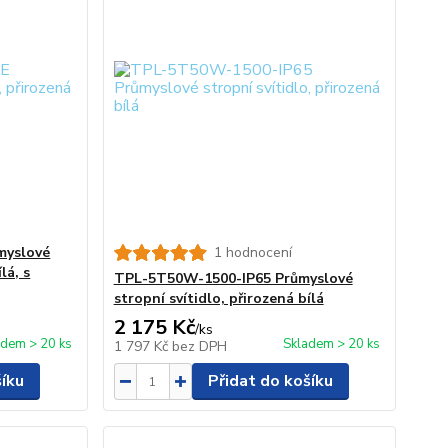
myslové
1 hodnocení
lá, s
TPL-5T50W-1500-IP65 Průmyslové
stropní svítidlo, přirozená bílá
2 175 Kč
/
ks
adem > 20 ks
Skladem > 20 ks
1 797 Kč
bez DPH
šíku
Přidat do košíku