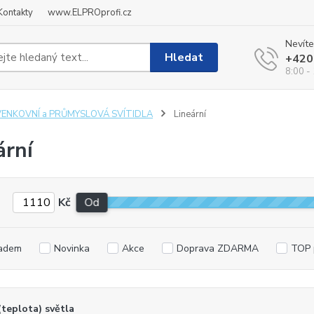
Kontakty
www.ELPROprofi.cz
Nevíte
Hledat
+420
8:00 -
VENKOVNÍ a PRŮMYSLOVÁ SVÍTIDLA
Lineární
ární
Kč
Od
adem
Novinka
Akce
Doprava ZDARMA
TOP 
(teplota) světla