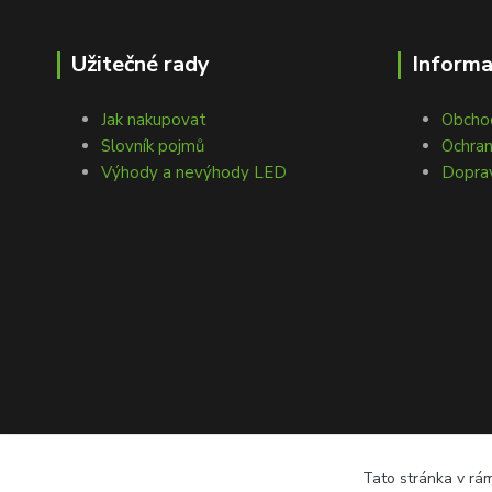
Užitečné rady
Inform
Jak nakupovat
Obcho
Slovník pojmů
Ochran
Výhody a nevýhody LED
Doprav
Tato stránka v rám