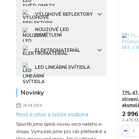
VÝLOHOVÉ REFLEKTORY
NOUZOVÉ LED
OSVĚTLENÍ
ELEKTROMATERIÁL
LED LINEÁRNÍ SVÍTIDLA
Novinky
TPL-4T
stropní 
akumul
26.04.2018
2 996
Nový e-shop a online podpora
2 476 K
Spustili jsme úplně novou verzi našeho e-
shopu. Vymysleli jsme pro vás přehledné a