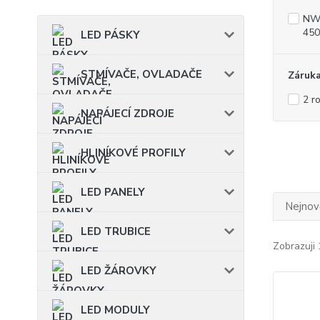
NW 
450
LED PÁSKY
STMÍVAČE, OVLADAČE
Záruk
2 r
NAPÁJECÍ ZDROJE
HLINÍKOVÉ PROFILY
LED PANELY
Nejnově
LED TRUBICE
Zobrazuji 
LED ŽÁROVKY
LED MODULY