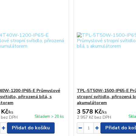
40W-1200-IP65-E Průmyslové
TPL-5T50W-1500-IP65-E Pr
svítidlo, přirozená bílá, s
stropní svítidlo, přirozená bí
átorem
akumulátorem
 Kč
3 578 Kč
/
ks
/
ks
Skladem > 20 ks
Skl
č
bez DPH
2 957 Kč
bez DPH
Přidat do košíku
Přidat do ko