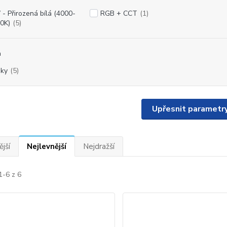
- Přirozená bílá (4000-
RGB + CCT
(1)
0K)
(5)
a
oky
(5)
Upřesnit parametr
jší
Nejlevnější
Nejdražší
1-6 z 6