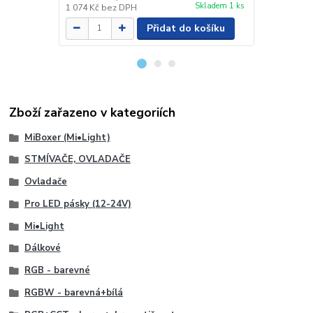
Skladem 1 ks
1 074 Kč
bez DPH
1 545 Kč
bez
Přidat do košíku
Zboží zařazeno v kategoriích
MiBoxer (Mi•Light)
STMÍVAČE, OVLADAČE
Ovladače
Pro LED pásky (12-24V)
Mi•Light
Dálkové
RGB - barevné
RGBW - barevná+bílá