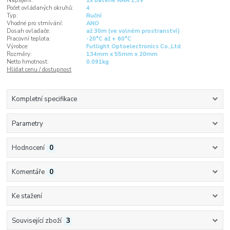
Napájení:
2x baterie AAA 1,5V
Počet ovládaných okruhů:
4
Typ:
Ruční
Vhodné pro stmívání:
ANO
Dosah ovladače:
až 30m (ve volném prostranství)
Pracovní teplota:
-20°C až + 60°C
Výrobce:
Futlight Optoelectronics Co.,Ltd
Rozměry:
134mm x 55mm x 20mm
Netto hmotnost:
0.091kg
Hlídat cenu / dostupnost
Kompletní specifikace
Parametry
Hodnocení
0
Komentáře
0
Ke stažení
Související zboží
3