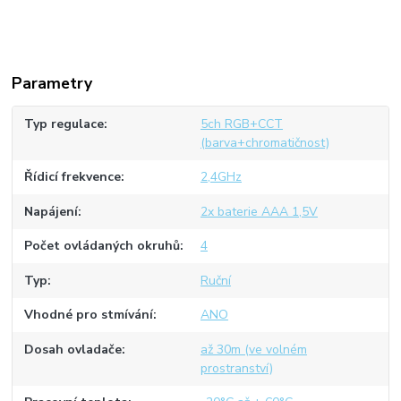
Parametry
Typ regulace
5ch RGB+CCT
(barva+chromatičnost)
Řídicí frekvence
2,4GHz
Napájení
2x baterie AAA 1,5V
Počet ovládaných okruhů
4
Typ
Ruční
Vhodné pro stmívání
ANO
Dosah ovladače
až 30m (ve volném
prostranství)