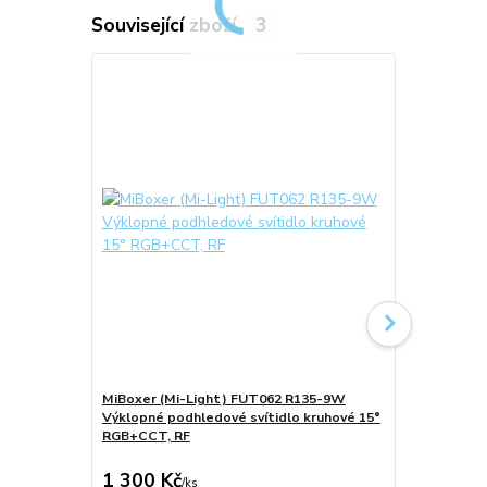
Související zboží
3
MiBoxer (Mi-Light) FUT062 R135-9W
MiBoxer (Mi
Výklopné podhledové svítidlo kruhové 15°
IP54 Podhled
RGB+CCT, RF
RGB+CCT, R
1 300 Kč
1 869 Kč
/
ks