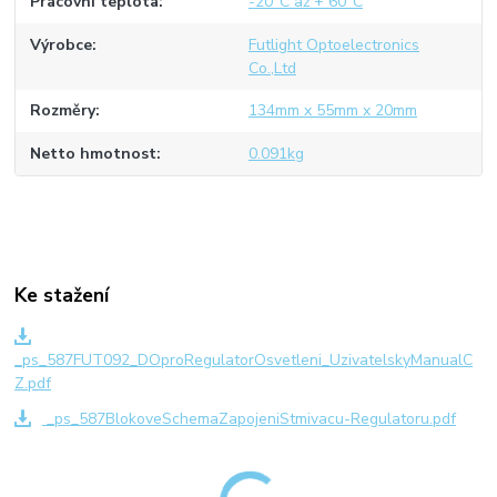
Pracovní teplota
-20°C až + 60°C
Výrobce
Futlight Optoelectronics
Co.,Ltd
Rozměry
134mm x 55mm x 20mm
Netto hmotnost
0.091kg
Ke stažení
_ps_587FUT092_DOproRegulatorOsvetleni_UzivatelskyManualC
Z.pdf
_ps_587BlokoveSchemaZapojeniStmivacu-Regulatoru.pdf