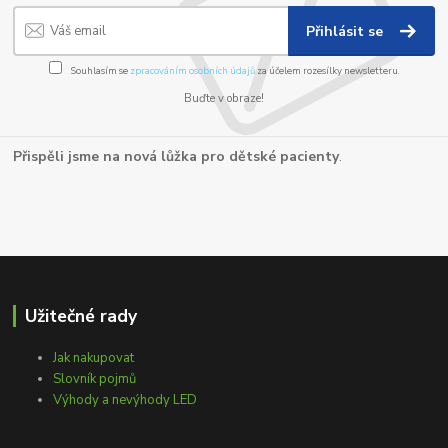
Přihlásit se
Souhlasím se
zpracováním osobních údajů
za účelem rozesílky newsletteru.
Buďte v obraze!
Přispěli jsme na nová lůžka pro dětské pacienty
.
Užitečné rady
Jak nakupovat
Slovník pojmů
Výhody a nevýhody LED