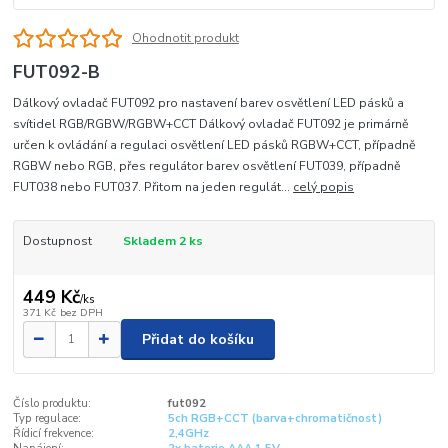
Ohodnotit produkt
FUT092-B
Dálkový ovladač FUT092 pro nastavení barev osvětlení LED pásků a
svítidel RGB/RGBW/RGBW+CCT Dálkový ovladač FUT092 je primárně
určen k ovládání a regulaci osvětlení LED pásků RGBW+CCT, případně
RGBW nebo RGB, přes regulátor barev osvětlení FUT039, případně
FUT038 nebo FUT037. Přitom na jeden regulát...
celý popis
Dostupnost
Skladem 2 ks
449 Kč
/
ks
371 Kč
bez DPH
Přidat do košíku
Číslo produktu:
fut092
Typ regulace:
5ch RGB+CCT (barva+chromatičnost)
Řídicí frekvence:
2,4GHz