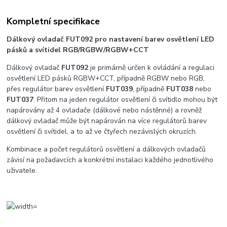
Kompletní specifikace
Dálkový ovladač FUT092
pro nastavení barev osvětlení
LED
pásků a svítidel RGB/RGBW/RGBW+CCT
Dálkový ovladač
FUT092
je primárně určen k ovládání a regulaci
osvětlení LED pásků RGBW+CCT, případně RGBW nebo RGB,
přes regulátor barev osvětlení
FUT039
, případně
FUT038
nebo
FUT037
. Přitom na jeden regulátor osvětlení či svítidlo mohou být
napárovány až 4 ovladače (dálkové nebo nástěnné) a rovněž
dálkový ovladač může být napárován na více regulátorů barev
osvětlení či svítidel, a to až ve čtyřech nezávislých okruzích.
Kombinace a počet regulátorů osvětlení a dálkových ovladačů
závisí na požadavcích a konkrétní instalaci každého jednotlivého
uživatele.