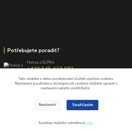
Potřebujete poradit?
Honza z ELPRA
+420 545 423 683
8:00 - 11:00 12:00 - 16:00
Tato stránka v rámci poskytování služeb využívá cookies.
Nastavení používání a dostupnosti cookies můžete upravit v
info@elproprofi.cz
nastavení vašeho prohlížeče.
Souhlasím
Nastavení
Souhlas můžete odmítnout
zde
.