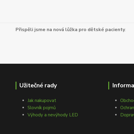
Přispěli jsme na nová lůžka pro dětské pacienty
.
Užitečné rady
Inform
Jak nakupovat
Obcho
Slovník pojmů
Ochran
Výhody a nevýhody LED
Doprav