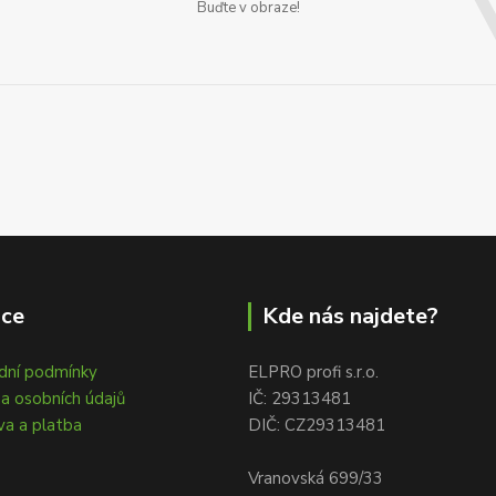
Buďte v obraze!
ace
Kde nás najdete?
dní podmínky
ELPRO profi s.r.o.
a osobních údajů
IČ: 29313481
a a platba
DIČ: CZ29313481
Vranovská 699/33