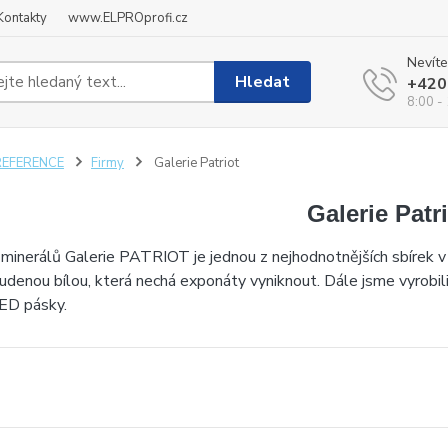
Kontakty
www.ELPROprofi.cz
Nevíte
Hledat
+420
8:00 -
REFERENCE
Firmy
Galerie Patriot
Galerie Patr
minerálů Galerie PATRIOT je jednou z nejhodnotnějších sbírek v 
tudenou bílou, která nechá exponáty vyniknout. Dále jsme vyrobil
D pásky.