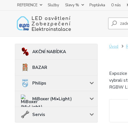
REFERENCE
Služby
Slevy %
Poptávka
O nás
Úvod
AKČNÍ NABÍDKA
BAZAR
Expozice 
vybrali s
Philips
RGBW LE
MiBoxer (Mi•Light)
Servis