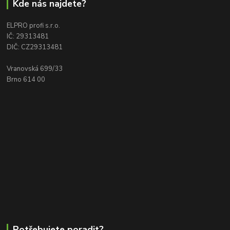
Kde nás najdete?
ELPRO profi s.r.o.
IČ: 29313481
DIČ: CZ29313481
Vranovská 699/33
Brno 614 00
Potřebujete poradit?