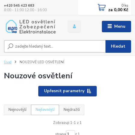
0
ks
+420 545 423 683
za
0,00 Kč
8:00 - 11:00 12:00 - 16:00
Menu
Hledat
Úvod
NOUZOVÉ LED OSVĚTLENÍ
Nouzové osvětlení
Upřesnit parametry
Nejnovější
Nejlevnější
Nejdražší
Zobrazuji 1-1 z 1
strana
z 1