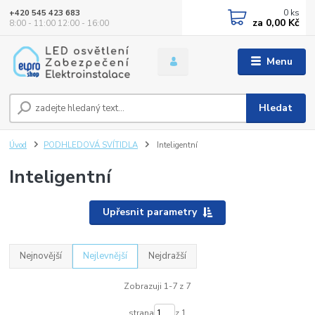
0
ks
+420 545 423 683
za
0,00 Kč
8:00 - 11:00 12:00 - 16:00
Menu
Hledat
Úvod
PODHLEDOVÁ SVÍTIDLA
Inteligentní
Inteligentní
Upřesnit parametry
Nejnovější
Nejlevnější
Nejdražší
Zobrazuji 1-7 z 7
strana
z 1