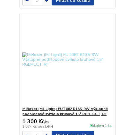
Přidat do košíku
MiBoxer (Mi-Light) FUT062 R135-9W Výklopné
podhledové svítidlo kruhové 15° RGB+CCT, RF
1 300 Kč
/
ks
Skladem 1 ks
1 074 Kč
bez DPH