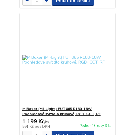
Přidat do košíku
MiBoxer (Mi-Light) FUT065 R180-18W
Podhledové svítidlo kruhové, RGB+CCT, RF
1 199 Kč
/
ks
Poslední 3 kusy 3 ks
991 Kč
bez DPH