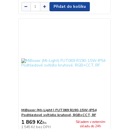
Přidat do košíku
MiBoxer (Mi-Light) FUT069 R190-15W-IP54
Podhledové svítidlo kruhové, RGB+CCT, RF
1 869 Kč
Skladem v externím
/
ks
skladu do 24h
1 545 Kč
bez DPH