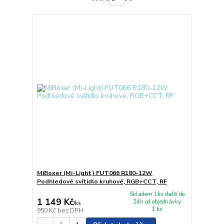
MiBoxer (Mi-Light) FUT066 R180-12W
Podhledové svítidlo kruhové, RGB+CCT, RF
Skladem 1ks další do
1 149 Kč
24h od objednávky
/
ks
1 ks
950 Kč
bez DPH