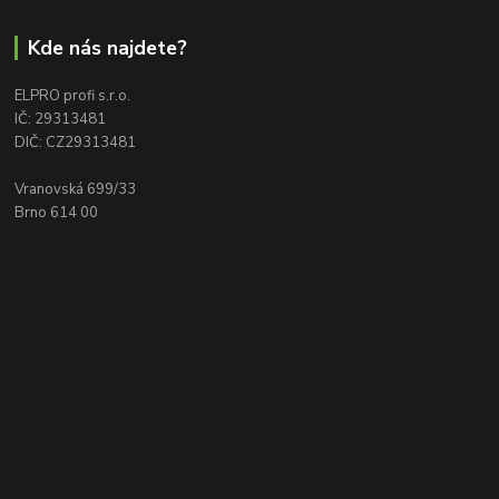
Kde nás najdete?
ELPRO profi s.r.o.
IČ: 29313481
DIČ: CZ29313481
Vranovská 699/33
Brno 614 00