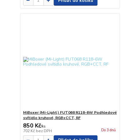
Přidat do košíku
MiBoxer (Mi-Light) FUT068 R118-6W Podhledové
svítidlo kruhové, RGB+CCT, RF
850 Kč
/
ks
Do 3 dnů
702 Kč
bez DPH