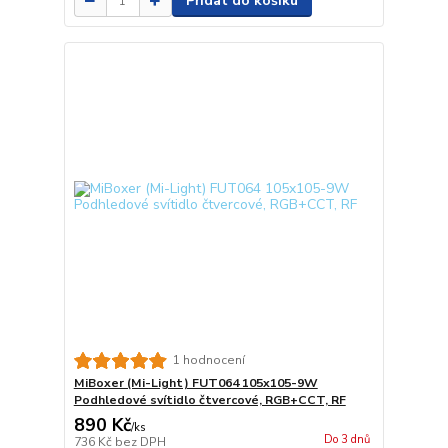
Přidat do košíku
1 hodnocení
MiBoxer (Mi-Light) FUT064 105x105-9W
Podhledové svítidlo čtvercové, RGB+CCT, RF
890 Kč
/
ks
Do 3 dnů
736 Kč
bez DPH