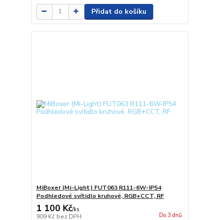
Přidat do košíku
MiBoxer (Mi-Light) FUT063 R111-6W-IP54
Podhledové svítidlo kruhové, RGB+CCT, RF
1 100 Kč
/
ks
Do 3 dnů
909 Kč
bez DPH