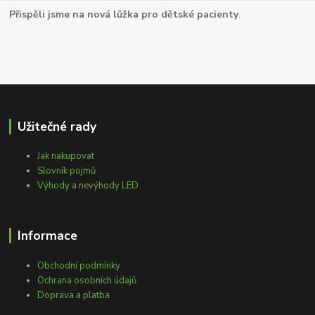
Přispěli jsme na nová lůžka pro dětské pacienty
.
Užitečné rady
Jak nakupovat
Slovník pojmů
Výhody a nevýhody LED
Informace
Obchodní podmínky
Ochrana osobních údajů
Doprava a platba