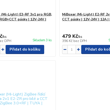
 (Mi-Light) E3-RF 3v1 pro RGB,
MiBoxer (Mi-Light) E2-RF 2v1
GB+CCT pásky | 12V-24V |
CCT pásky | 12V-24V | 12A 
č
479 Kč
/
ks
/
ks
Skladem 3 ks
ez DPH
396 Kč
bez DPH
Přidat do košíku
Přidat do ko