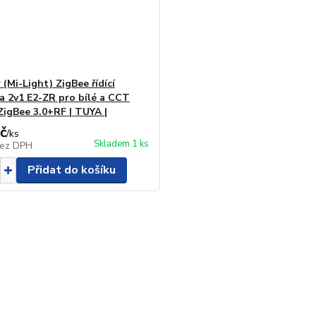
(Mi-Light) ZigBee řídící
a 2v1 E2-ZR pro bílé a CCT
 ZigBee 3.0+RF | TUYA |
č
/
ks
Skladem 1 ks
ez DPH
Přidat do košíku