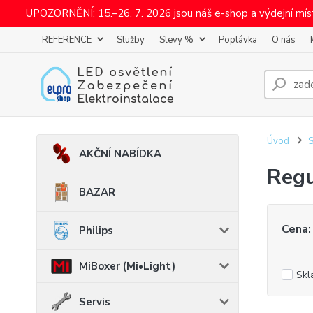
UPOZORNĚNÍ: 15.–26. 7. 2026 jsou náš e-shop a výdejní mí
REFERENCE
Služby
Slevy %
Poptávka
O nás
Úvod
AKČNÍ NABÍDKA
Regu
BAZAR
Cena:
Philips
MiBoxer (Mi•Light)
Skl
Servis