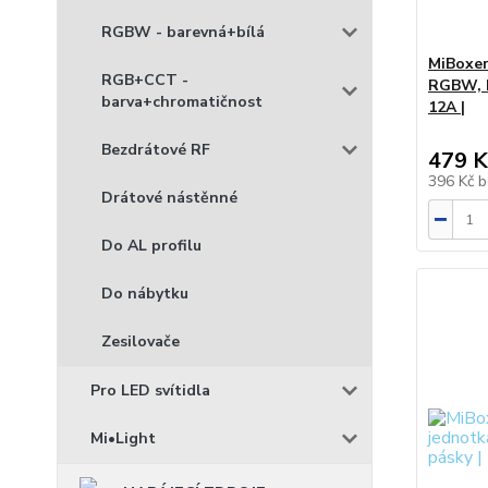
RGBW - barevná+bílá
MiBoxer
RGB+CCT -
RGBW, R
barva+chromatičnost
12A |
Bezdrátové RF
479 K
396 Kč
b
Drátové nástěnné
Do AL profilu
Do nábytku
Zesilovače
Pro LED svítidla
Mi•Light