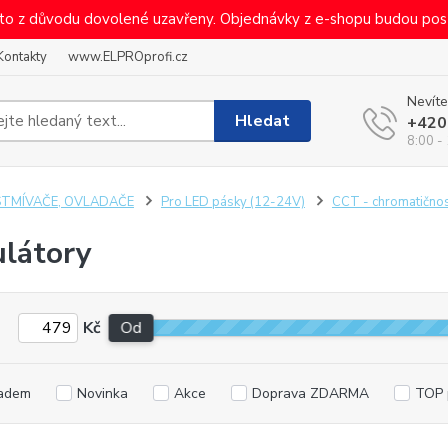
sto z důvodu dovolené uzavřeny. Objednávky z e-shopu budou pos
Kontakty
www.ELPROprofi.cz
Nevíte
Hledat
+420
8:00 -
STMÍVAČE, OVLADAČE
Pro LED pásky (12-24V)
CCT - chromatično
látory
Kč
Od
adem
Novinka
Akce
Doprava ZDARMA
TOP 