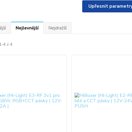
Upřesnit parametr
jší
Nejlevnější
Nejdražší
1-4 z 4