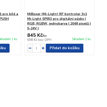
 pro bílé a
MiBoxer (Mi-Light) RF kontroler 3v1
| PUSH
Mi-Light SPIR3 pro digitální pásky |
RGB, RGBW, jednobarva | 2048 pixelů |
5-24V |
845 Kč
/
ks
Skladem 1 ks
Skladem 1 ks
698 Kč
bez DPH
šíku
Přidat do košíku