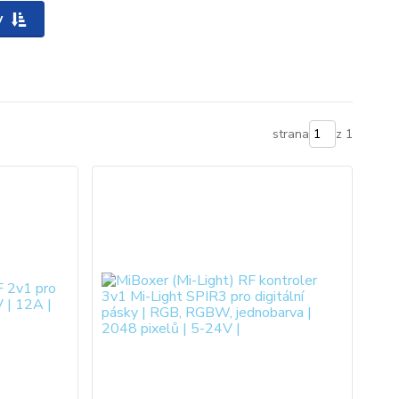
y
strana
z 1