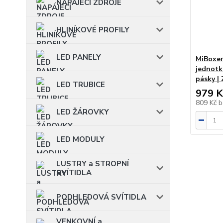
NAPÁJECÍ ZDROJE
HLINÍKOVÉ PROFILY
LED PANELY
MiBoxer 
jednotk
pásky |
LED TRUBICE
979 K
809 Kč
b
LED ŽÁROVKY
LED MODULY
LUSTRY a STROPNÍ
SVÍTIDLA
PODHLEDOVÁ SVÍTIDLA
VENKOVNÍ a