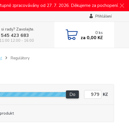
tupně zpracovávány od 27. 7. 2026. Děkujeme za pochopení.
Přihlášení
 si rady? Zavolejte.
0
ks
 545 423 683
za
0,00 Kč
 11:00 12:00 - 16:00
st
Regulátory
Do
Kč
produkt