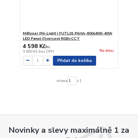
MiBoxer (Mi-Light) FUTL01 PAHA-600x600-40W
LED Panel čtvercový RGB+CCT
4 598 Kč
/
ks
Na dotaz
3 800 Kč
bez DPH
Přidat do košíku
strana
z 1
Novinky a slevy maximálně 1 za