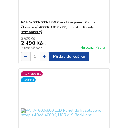
PAHA-600x600-35W CoreLine panel Philips
čtvercový, 4000K, UGR <22, InterAct Ready,
stmívatelný
3 630 Kč
2 490 Kč
/
ks
Na dotaz > 20 ks
2 058 Kč
bez DPH
Přidat do košíku
TOP produkt
Novinka