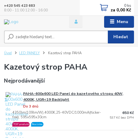
0
ks
+420 545 423 683
za
0,00 Kč
8:00 - 11:00 12:00 - 16:00
Menu
Hledat
Úvod
LED PANELY
Kazetový strop PAHA
Kazetový strop PAHA
Nejprodávanější
PAHA-600x600 LED Panel do kazetového stropu 40W,
1.
4000K, UGR<19 Backlight
Do 3 dnů
4350lm(109lm/W),4000K,25-40VDC/1000mA(flicker-
650 Kč
free), 595x595x30cm
537 Kč bez DPH
TOP produkt
Novinka