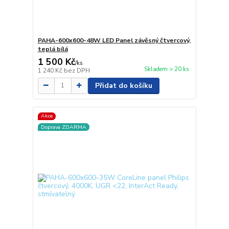
PAHA-600x600-48W LED Panel závěsný čtvercový,
teplá bílá
1 500 Kč
/
ks
Skladem > 20 ks
1 240 Kč
bez DPH
Přidat do košíku
Akce
Doprava ZDARMA