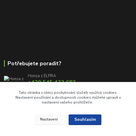
Potřebujete poradit?
Honza z ELPRA
+420 545 423 683
8:00 - 11:00 12:00 - 16:00
Tato stránka v rámci poskytování služeb využívá cookies.
Nastavení používání a dostupnosti cookies můžete upravit v
info@elproprofi.cz
nastavení vašeho prohlížeče.
Souhlasím
Nastavení