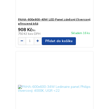
PAHA-600x600-40W LED Panel závěsný čtvercový,
přirozená bílá
908 Kč
/
ks
Skladem 16 ks
750 Kč
bez DPH
Přidat do košíku