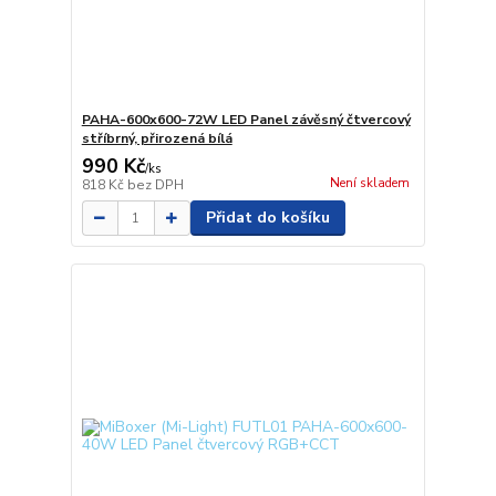
PAHA-600x600-72W LED Panel závěsný čtvercový
stříbrný, přirozená bílá
990 Kč
/
ks
Není skladem
818 Kč
bez DPH
Přidat do košíku