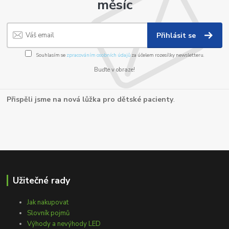
měsíc
Přihlásit se
Souhlasím se
zpracováním osobních údajů
za účelem rozesílky newsletteru.
Buďte v obraze!
Přispěli jsme na nová lůžka pro dětské pacienty
.
Užitečné rady
Jak nakupovat
Slovník pojmů
Výhody a nevýhody LED