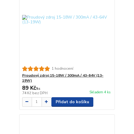
1 hodnocení
Proudový zdroj 15-18W / 300mA / 43-64V (13-
19W)
89 Kč
/
ks
Skladem 4 ks
74 Kč
bez DPH
Přidat do košíku