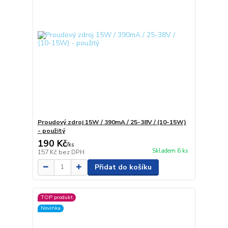
Proudový zdroj 15W / 390mA / 25-38V / (10-15W)
- použitý
190 Kč
/
ks
Skladem 6 ks
157 Kč
bez DPH
Přidat do košíku
TOP produkt
Novinka