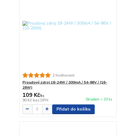
2 hodnocení
Proudový zdroj 18-24W / 300mA / 54-86V / (16-
26W)
109 Kč
/
ks
Skladem > 20 ks
90 Kč
bez DPH
Přidat do košíku