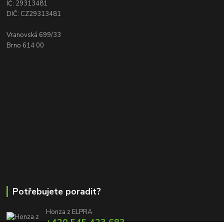
IČ: 29313481
DIČ: CZ29313481
Vranovská 699/33
Brno 614 00
Potřebujete poradit?
Honza z ELPRA
+420 545 423 683