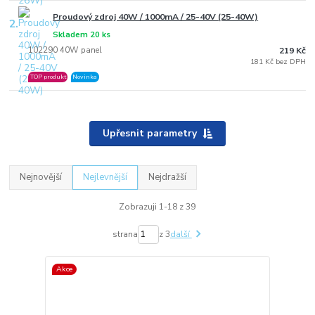
Proudový zdroj 40W / 1000mA / 25-40V (25-40W)
2.
Skladem 20 ks
102290 40W panel
219 Kč
181 Kč bez DPH
TOP produkt
Novinka
Upřesnit parametry
Nejnovější
Nejlevnější
Nejdražší
Zobrazuji 1-18 z 39
strana
z 3
další
Akce