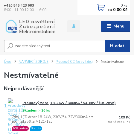
0
ks
+420 545 423 683
za
0,00 Kč
8:00 - 11:00 12:00 - 16:00
Menu
Hledat
Úvod
NAPÁJECÍ ZDROJE
Proudové CC (do svítidel)
Nestmívatelné
Nestmívatelné
Nejprodávanější
Proudový zdroj 18-24W / 300mA / 54-86V / (16-26W)
1.
Skladem > 20 ks
Zdroj-LED driver 18-24W, 230V/54-72V/300mA pro
109 Kč
podhled.světla M121-125
90 Kč bez DPH
TOP produkt
Novinka