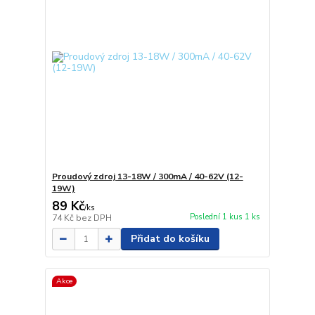
Proudový zdroj 13-18W / 300mA / 40-62V (12-
19W)
89 Kč
/
ks
Poslední 1 kus 1 ks
74 Kč
bez DPH
Přidat do košíku
Akce