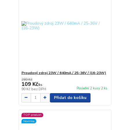
Proudový zdroj 23W / 640mA / 25-36V / (16-23W)
280 Kč
109 Kč
/
ks
Poslední 2 kusy 2 ks
90 Kč
bez DPH
Přidat do košíku
TOP produkt
Novinka