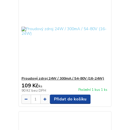
Proudový zdroj 24W / 300mA / 54-80V (16-24W)
109 Kč
/
ks
Poslední 1 kus 1 ks
90 Kč
bez DPH
Přidat do košíku