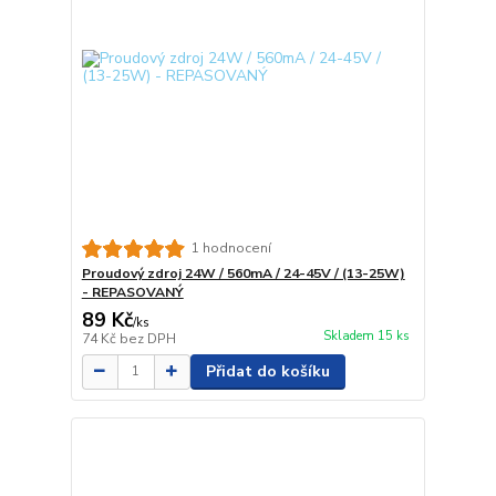
1 hodnocení
Proudový zdroj 24W / 560mA / 24-45V / (13-25W)
- REPASOVANÝ
89 Kč
/
ks
Skladem 15 ks
74 Kč
bez DPH
Přidat do košíku