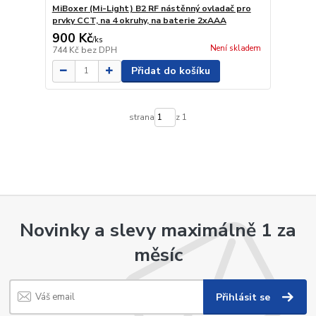
MiBoxer (Mi-Light) B2 RF nástěnný ovladač pro
prvky CCT, na 4 okruhy, na baterie 2xAAA
900 Kč
/
ks
Není skladem
744 Kč
bez DPH
Přidat do košíku
strana
z 1
Novinky a slevy maximálně 1 za
měsíc
Přihlásit se