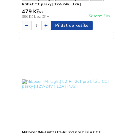
RGB+CCT pásky | 12V-24V | 12A |
479 Kč
/
ks
Skladem 3 ks
396 Kč
bez DPH
Přidat do košíku
MiBoxer (Mi-Light) E2-RF 2v1 pro bílé a CCT