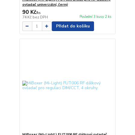
ovladač univerzální, černý
90 Kč
/
ks
Poslední 3 kusy 2 ks
74 Kč
bez DPH
Přidat do košíku
MiBoxer (Mi-Light) FUT006 RF dálkový ovladač