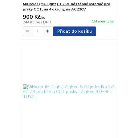
MiBoxer (Mi-Light) T2 RF nástěnný ovladač pro
prvky CCT, na 4 okruhy, na AC230V
900 Kč
/
ks
Skladem 3 ks
744 Kč
bez DPH
Přidat do košíku