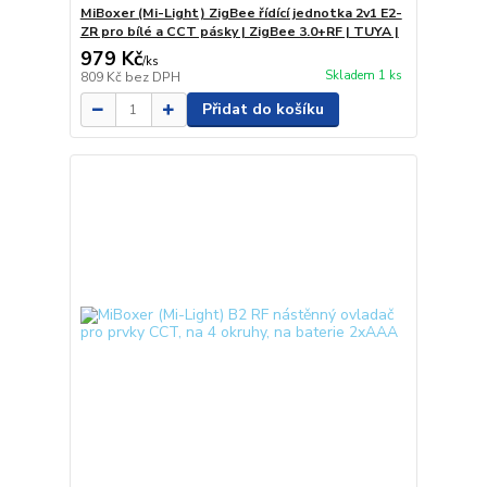
MiBoxer (Mi-Light) ZigBee řídící jednotka 2v1 E2-
ZR pro bílé a CCT pásky | ZigBee 3.0+RF | TUYA |
979 Kč
/
ks
Skladem 1 ks
809 Kč
bez DPH
Přidat do košíku