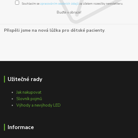
Souhlasím se
zpracováním osobních údajů
za účelem rozesílky newsletteru.
Buďte v obraze!
Přispěli jsme na nová lůžka pro dětské pacienty
.
Užitečné rady
Jak nakupovat
Slovník pojmů
Výhody a nevýhody LED
Informace