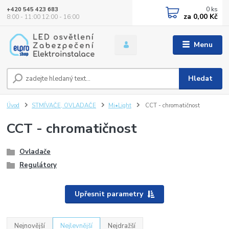
0
ks
+420 545 423 683
za
0,00 Kč
8:00 - 11:00 12:00 - 16:00
Menu
Hledat
Úvod
STMÍVAČE, OVLADAČE
Mi•Light
CCT - chromatičnost
CCT - chromatičnost
Ovladače
Regulátory
Upřesnit parametry
Nejnovější
Nejlevnější
Nejdražší