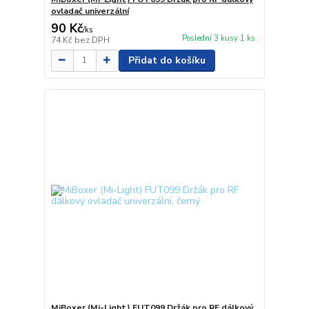
ovladač univerzální
90 Kč
/
ks
Poslední 3 kusy 1 ks
74 Kč
bez DPH
Přidat do košíku
MiBoxer (Mi-Light) FUT099 Držák pro RF dálkový