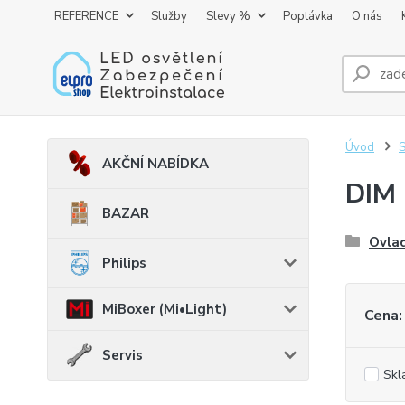
REFERENCE
Služby
Slevy %
Poptávka
O nás
Úvod
AKČNÍ NABÍDKA
DIM 
BAZAR
Ovla
Philips
MiBoxer (Mi•Light)
Cena:
Servis
Skl