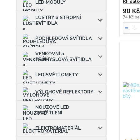
RF dálk
LED MODULY
90 Kč
74 Kč
be
LUSTRY a STROPNÍ
SVÍTIDLA
PODHLEDOVÁ SVÍTIDLA
VENKOVNÍ a
PRŮMYSLOVÁ SVÍTIDLA
LED SVĚTLOMETY
VÝLOHOVÉ REFLEKTORY
NOUZOVÉ LED
OSVĚTLENÍ
ELEKTROMATERIÁL