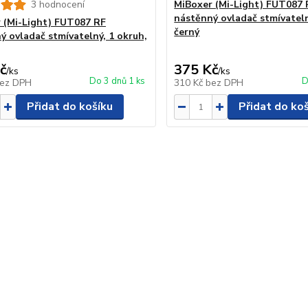
3 hodnocení
MiBoxer (Mi-Light) FUT087 
nástěnný ovladač stmívateln
 (Mi-Light) FUT087 RF
černý
ý ovladač stmívatelný, 1 okruh,
č
375 Kč
/
ks
/
ks
Do 3 dnů 1 ks
D
ez DPH
310 Kč
bez DPH
Přidat do košíku
Přidat do ko