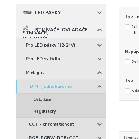
LED PÁSKY
Typ re
1ch
STMÍVAČE, OVLADAČE
stm
Pro LED pásky (12-24V)
Napáje
Pro LED svítidla
2x 
Mi•Light
Typ
DIM - jednobarevné
Nás
Ovladače
Regulátory
CCT - chromatičnost
Nejnově
RGB, RGBW, RGB+CCT