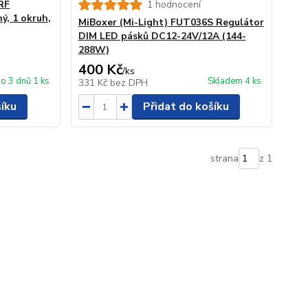
RF
1 hodnocení
ý, 1 okruh,
MiBoxer (Mi-Light) FUT036S Regulátor
DIM LED pásků DC12-24V/12A (144-
288W)
400 Kč
/
ks
o 3 dnů 1 ks
Skladem 4 ks
331 Kč
bez DPH
šíku
Přidat do košíku
strana
z 1