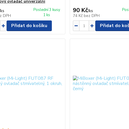
ový ovladač univerzální
90 Kč
Poslední 3 kusy
Pos
/
ks
/
ks
1 ks
z DPH
74 Kč
bez DPH
Přidat do košíku
Přidat do ko