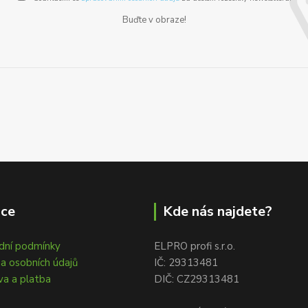
Buďte v obraze!
ace
Kde nás najdete?
dní podmínky
ELPRO profi s.r.o.
a osobních údajů
IČ: 29313481
a a platba
DIČ: CZ29313481