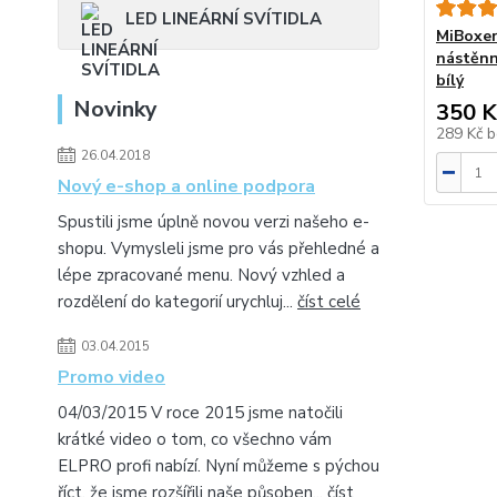
LED LINEÁRNÍ SVÍTIDLA
MiBoxer
nástěnn
bílý
Novinky
350 K
289 Kč
b
26.04.2018
Nový e-shop a online podpora
Spustili jsme úplně novou verzi našeho e-
shopu. Vymysleli jsme pro vás přehledné a
lépe zpracované menu. Nový vzhled a
rozdělení do kategorií urychluj...
číst celé
03.04.2015
Promo video
04/03/2015 V roce 2015 jsme natočili
krátké video o tom, co všechno vám
ELPRO profi nabízí. Nyní můžeme s pýchou
říct, že jsme rozšířili naše působen...
číst