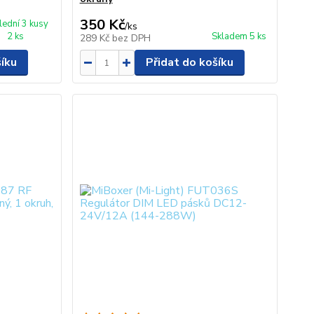
350 Kč
lední 3 kusy
/
ks
2 ks
Skladem 5 ks
289 Kč
bez DPH
šíku
Přidat do košíku