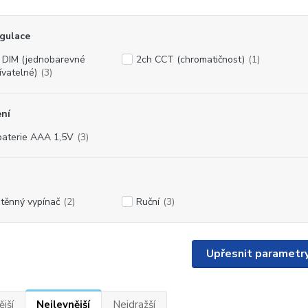
gulace
 DIM (jednobarevné
2ch CCT (chromatičnost)
(1)
ívatelné)
(3)
ní
baterie AAA 1,5V
(3)
těnný vypínač
(2)
Ruční
(3)
Upřesnit parametr
jší
Nejlevnější
Nejdražší