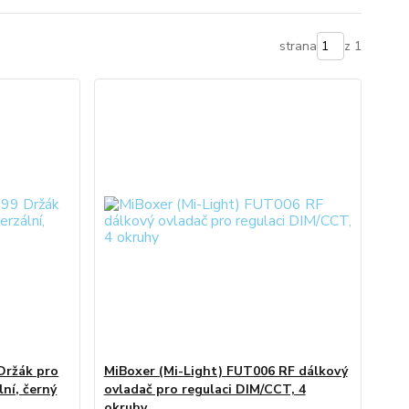
strana
z 1
Držák pro
MiBoxer (Mi-Light) FUT006 RF dálkový
ní, černý
ovladač pro regulaci DIM/CCT, 4
okruhy