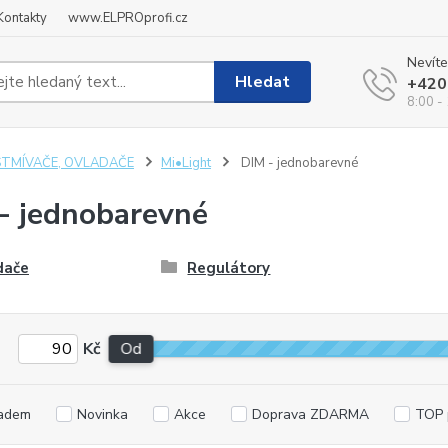
Kontakty
www.ELPROprofi.cz
Nevíte
Hledat
+420
8:00 -
STMÍVAČE, OVLADAČE
Mi•Light
DIM - jednobarevné
- jednobarevné
dače
Regulátory
Kč
Od
adem
Novinka
Akce
Doprava ZDARMA
TOP 