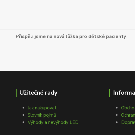
Přispěli jsme na nová lůžka pro dětské pacienty
.
Užitečné rady
Inform
Jak nakupovat
Obcho
Slovník pojmů
Ochran
Výhody a nevýhody LED
Doprav