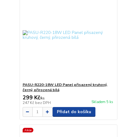
PASU-R220-18W LED Panel přisazený kruhový,
černý, přirozená bílá
299 Kč
/
ks
Skladem 5 ks
247 Kč
bez DPH
Přidat do košíku
Akce