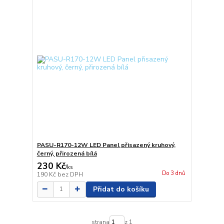
PASU-R170-12W LED Panel přisazený kruhový,
černý, přirozená bílá
230 Kč
/
ks
Do 3 dnů
190 Kč
bez DPH
Přidat do košíku
strana
z 1