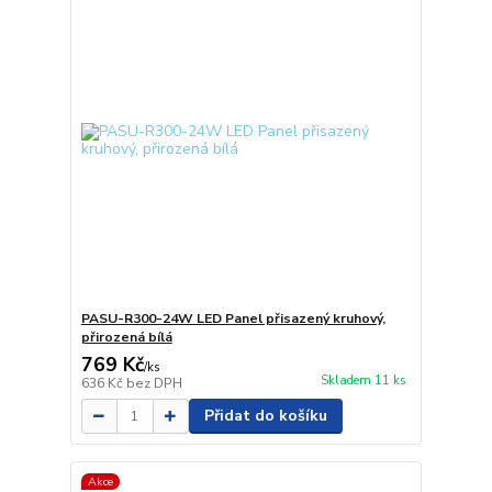
PASU-R300-24W LED Panel přisazený kruhový,
přirozená bílá
769 Kč
/
ks
Skladem 11 ks
636 Kč
bez DPH
Přidat do košíku
Akce