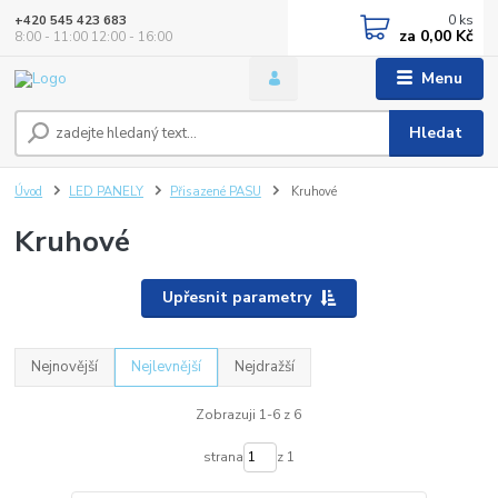
0
ks
+420 545 423 683
za
0,00 Kč
8:00 - 11:00 12:00 - 16:00
Menu
Hledat
Úvod
LED PANELY
Přisazené PASU
Kruhové
Kruhové
Upřesnit parametry
Nejnovější
Nejlevnější
Nejdražší
Zobrazuji 1-6 z 6
strana
z 1