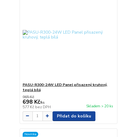
PASU-R300-24W LED Panel přisazený kruhový,
teplá bílá
965 Kč
698 Kč
/
ks
Skladem > 20 ks
577 Kč
bez DPH
Přidat do košíku
Novinka