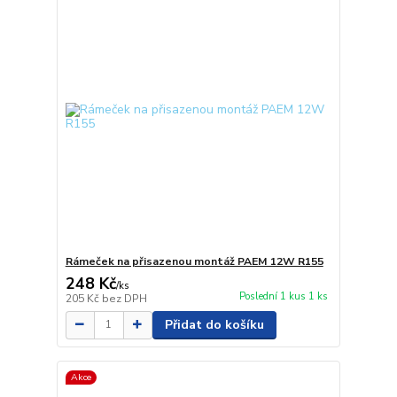
Rámeček na přisazenou montáž PAEM 12W R155
248 Kč
/
ks
Poslední 1 kus 1 ks
205 Kč
bez DPH
Přidat do košíku
Akce