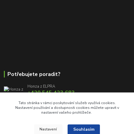
Potřebujete poradit?
Honza z ELPRA
+420 545 423 683
8:00 - 11:00 12:00 - 16:00
Tato stránka v rámci poskytování služeb využívá cookies.
Nastavení používání a dostupnosti cookies můžete upravit v
info@elproprofi.cz
nastavení vašeho prohlížeče.
Souhlasím
Nastavení