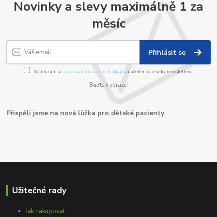
Novinky a slevy maximálně 1 za
měsíc
Přihlásit se
Souhlasím se
zpracováním osobních údajů
za účelem rozesílky newsletteru.
Buďte v obraze!
Přispěli jsme na nová lůžka pro dětské pacienty
.
Užitečné rady
Jak nakupovat