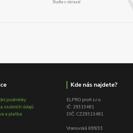
Buďte v obraze!
ace
Kde nás najdete?
dní podmínky
ELPRO profi s.r.o.
a osobních údajů
IČ: 29313481
a a platba
DIČ: CZ29313481
Vranovská 699/33