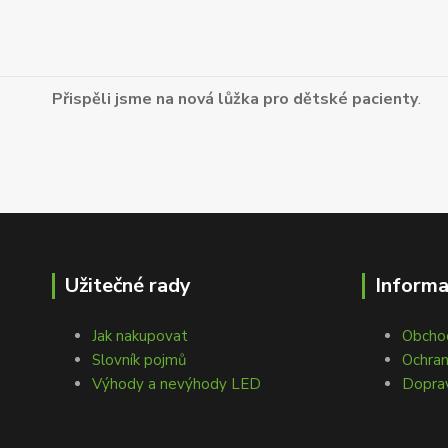
Přispěli jsme na nová lůžka pro dětské pacienty
.
Užitečné rady
Inform
Jak nakupovat
Obcho
Slovník pojmů
Ochran
Výhody a nevýhody LED
Doprav