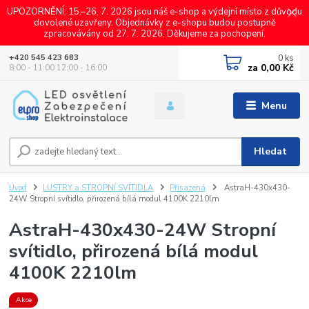
UPOZORNĚNÍ: 15.–26. 7. 2026 jsou náš e-shop a výdejní místo z důvodu
dovolené uzavřeny. Objednávky z e-shopu budou postupně
zpracovávány od 27. 7. 2026. Děkujeme za pochopení.
0
ks
+420 545 423 683
za
0,00 Kč
8:00 - 11:00 12:00 - 16:00
Menu
Hledat
Úvod
LUSTRY a STROPNÍ SVÍTIDLA
Přisazená
AstraH-430x430-
24W Stropní svítidlo, přirozená bílá modul 4100K 2210lm
AstraH-430x430-24W Stropní
svítidlo, přirozená bílá modul
4100K 2210lm
Akce