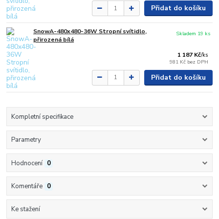
Přidat do košíku
SnowA-480x480-36W Stropní svítidlo,
Skladem 19 ks
přirozená bílá
1 187 Kč
/
ks
981 Kč
bez DPH
Přidat do košíku
Kompletní specifikace
Parametry
Hodnocení
0
Komentáře
0
Ke stažení