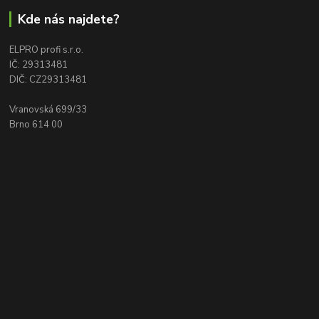
Kde nás najdete?
ELPRO profi s.r.o.
IČ: 29313481
DIČ: CZ29313481
Vranovská 699/33
Brno 614 00