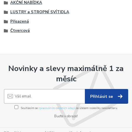
AKČNÍ NABÍDKA
LUSTRY a STROPNÍ SVÍTIDLA
Přisazená
Čtvercová
Novinky a slevy maximálně 1 za
měsíc
Přihlásit se
Souhlasím se
zpracováním osobních údajů
za účelem rozesílky newsletteru.
Buďte v obraze!