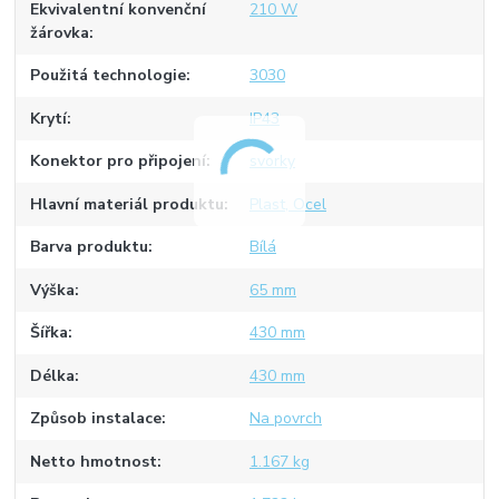
Ekvivalentní konvenční
210 W
žárovka
Použitá technologie
3030
Krytí
IP43
Konektor pro připojení
svorky
Hlavní materiál produktu
Plast, Ocel
Barva produktu
Bílá
Výška
65 mm
Šířka
430 mm
Délka
430 mm
Způsob instalace
Na povrch
Netto hmotnost
1.167 kg