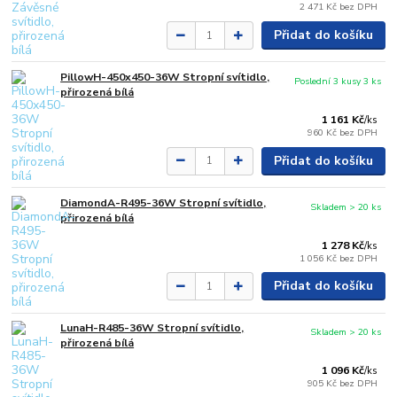
2 471 Kč
bez DPH
Přidat do košíku
PillowH-450x450-36W Stropní svítidlo,
Poslední 3 kusy 3 ks
přirozená bílá
1 161 Kč
/
ks
960 Kč
bez DPH
Přidat do košíku
DiamondA-R495-36W Stropní svítidlo,
Skladem > 20 ks
přirozená bílá
1 278 Kč
/
ks
1 056 Kč
bez DPH
Přidat do košíku
LunaH-R485-36W Stropní svítidlo,
Skladem > 20 ks
přirozená bílá
1 096 Kč
/
ks
905 Kč
bez DPH