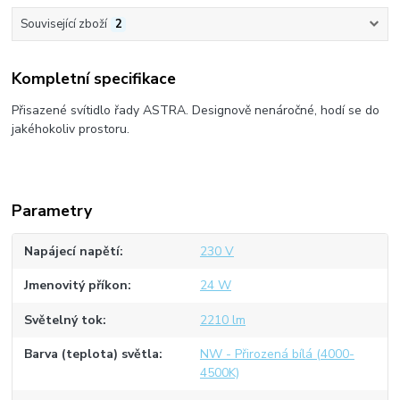
Související zboží
2
Kompletní specifikace
Přisazené svítidlo řady ASTRA. Designově nenáročné, hodí se do
jakéhokoliv prostoru.
Parametry
Napájecí napětí
230 V
Jmenovitý příkon
24 W
Světelný tok
2210 lm
Barva (teplota) světla
NW - Přirozená bílá (4000-
4500K)