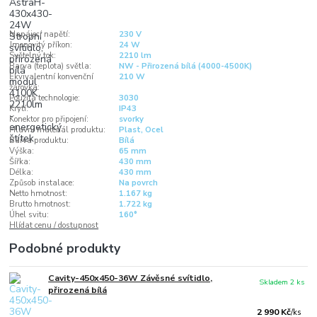
Napájecí napětí:
230 V
Jmenovitý příkon:
24 W
Světelný tok:
2210 lm
Barva (teplota) světla:
NW - Přirozená bílá (4000-4500K)
Ekvivalentní konvenční
210 W
žárovka:
Použitá technologie:
3030
Krytí:
IP43
Konektor pro připojení:
svorky
Hlavní materiál produktu:
Plast, Ocel
Barva produktu:
Bílá
Výška:
65 mm
Šířka:
430 mm
Délka:
430 mm
Způsob instalace:
Na povrch
Netto hmotnost:
1.167 kg
Brutto hmotnost:
1.722 kg
Úhel svitu:
160°
Hlídat cenu / dostupnost
Podobné produkty
Cavity-450x450-36W Závěsné svítidlo,
Skladem 2 ks
přirozená bílá
2 990 Kč
/
ks