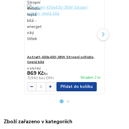
AstraH-430x430-36W Stropní svítidlo,
AstraL-530x
teplá bílá
teplá bílá
1 157 Kč
1 615 Kč
869 Kč
999 Kč
/
ks
/
ks
Skladem 2 ks
719 Kč
bez DPH
826 Kč
bez 
Přidat do košíku
Zboží zařazeno v kategoriích