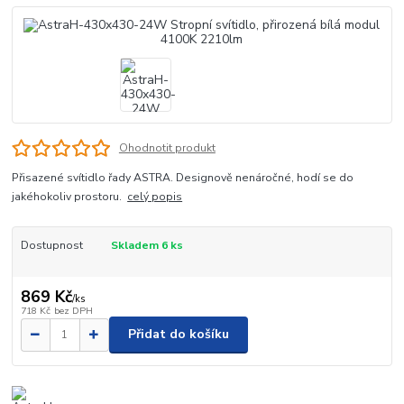
Ohodnotit produkt
Přisazené svítidlo řady ASTRA. Designově nenáročné, hodí se do
jakéhokoliv prostoru.
celý popis
Dostupnost
Skladem 6 ks
869 Kč
/
ks
718 Kč
bez DPH
Přidat do košíku