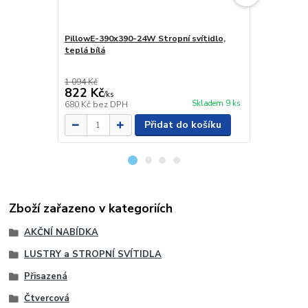
PillowE-390x390-24W Stropní svítidlo,
PillowG-300
teplá bílá
teplá bílá
1 094 Kč
983 Kč
822 Kč
710 Kč
/
ks
/
ks
Skladem 9 ks
680 Kč
bez DPH
587 Kč
bez 
Přidat do košíku
Zboží zařazeno v kategoriích
AKČNÍ NABÍDKA
LUSTRY a STROPNÍ SVÍTIDLA
Přisazená
Čtvercová