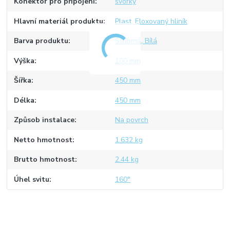
Konektor pro připojení
svorky
Hlavní materiál produktu
Plast, Eloxovaný hliník
Barva produktu
Stříbrná, Bílá
Výška
100 mm
Šířka
450 mm
Délka
450 mm
Způsob instalace
Na povrch
Netto hmotnost
1.632 kg
Brutto hmotnost
2.44 kg
Úhel svitu
160°