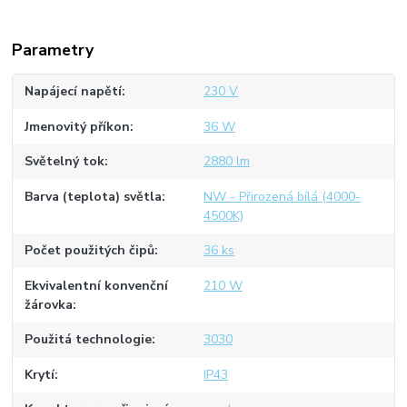
Parametry
Napájecí napětí
230 V
Jmenovitý příkon
36 W
Světelný tok
2880 lm
Barva (teplota) světla
NW - Přirozená bílá (4000-
4500K)
Počet použitých čipů
36 ks
Ekvivalentní konvenční
210 W
žárovka
Použitá technologie
3030
Krytí
IP43