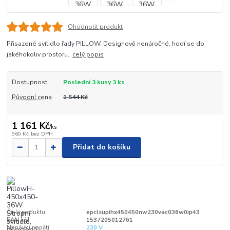
Ohodnotit produkt
Přisazené svítidlo řady PILLOW. Designově nenáročné, hodí se do
jakéhokoliv prostoru.
celý popis
Dostupnost
Poslední 3 kusy 3 ks
Původní cena
1 544 Kč
1 161 Kč
/
ks
960 Kč
bez DPH
Přidat do košíku
Číslo produktu:
epclsupihx450450nw230vac036w0ip43
EAN kód:
1537205012761
Napájecí napětí:
230 V