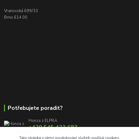
Vranovská 699/33
Brno 614 00
Potřebujete poradit?
Honza z ELPRA
+420 545 423 683
8:00 - 11:00 12:00 - 16:00
Tato stránka v rámci poskytování služeb využívá cookies.