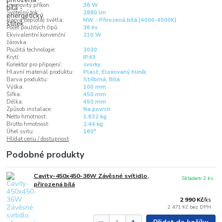
Jmenovitý příkon:
36 W
Světelný tok:
2880 lm
Barva (teplota) světla:
NW - Přirozená bílá (4000-4500K)
Počet použitých čipů:
36 ks
Ekvivalentní konvenční
210 W
žárovka:
Použitá technologie:
3030
Krytí:
IP43
Konektor pro připojení:
svorky
Hlavní materiál produktu:
Plast, Eloxovaný hliník
Barva produktu:
Stříbrná, Bílá
Výška:
100 mm
Šířka:
450 mm
Délka:
450 mm
Způsob instalace:
Na povrch
Netto hmotnost:
1.632 kg
Brutto hmotnost:
2.44 kg
Úhel svitu:
160°
Hlídat cenu / dostupnost
Podobné produkty
Cavity-450x450-36W Závěsné svítidlo,
Skladem 2 ks
přirozená bílá
2 990 Kč
/
ks
2 471 Kč
bez DPH