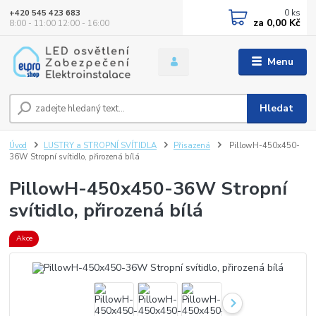
0
ks
+420 545 423 683
za
0,00 Kč
8:00 - 11:00 12:00 - 16:00
Menu
Hledat
Úvod
LUSTRY a STROPNÍ SVÍTIDLA
Přisazená
PillowH-450x450-
36W Stropní svítidlo, přirozená bílá
PillowH-450x450-36W Stropní
svítidlo, přirozená bílá
Akce