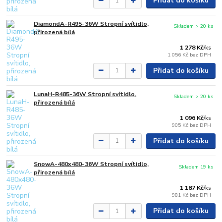
Přidat do košíku
DiamondA-R495-36W Stropní svítidlo,
Skladem > 20 ks
přirozená bílá
1 278 Kč
/
ks
1 056 Kč
bez DPH
Přidat do košíku
LunaH-R485-36W Stropní svítidlo,
Skladem > 20 ks
přirozená bílá
1 096 Kč
/
ks
905 Kč
bez DPH
Přidat do košíku
SnowA-480x480-36W Stropní svítidlo,
Skladem 19 ks
přirozená bílá
1 187 Kč
/
ks
981 Kč
bez DPH
Přidat do košíku