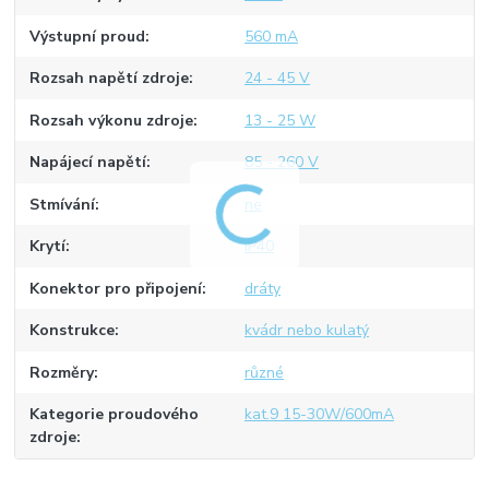
Výstupní proud
560 mA
Rozsah napětí zdroje
24 - 45 V
Rozsah výkonu zdroje
13 - 25 W
Napájecí napětí
85 - 260 V
Stmívání
ne
Krytí
IP40
Konektor pro připojení
dráty
Konstrukce
kvádr nebo kulatý
Rozměry
různé
Kategorie proudového
kat.9 15-30W/600mA
zdroje