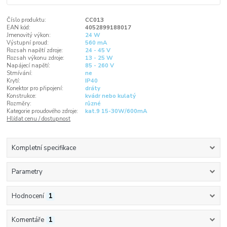
Číslo produktu:
CC013
EAN kód:
4052899188017
Jmenovitý výkon:
24 W
Výstupní proud:
560 mA
Rozsah napětí zdroje:
24 - 45 V
Rozsah výkonu zdroje:
13 - 25 W
Napájecí napětí:
85 - 260 V
Stmívání:
ne
Krytí:
IP40
Konektor pro připojení:
dráty
Konstrukce:
kvádr nebo kulatý
Rozměry:
různé
Kategorie proudového zdroje:
kat.9 15-30W/600mA
Hlídat cenu / dostupnost
Kompletní specifikace
Parametry
Hodnocení
1
Komentáře
1