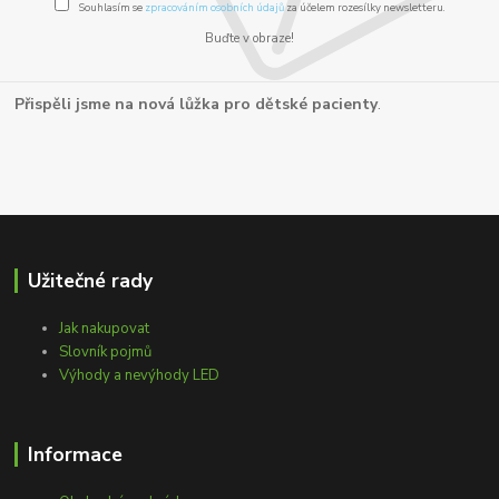
Souhlasím se
zpracováním osobních údajů
za účelem rozesílky newsletteru.
Buďte v obraze!
Přispěli jsme na nová lůžka pro dětské pacienty
.
Užitečné rady
Jak nakupovat
Slovník pojmů
Výhody a nevýhody LED
Informace