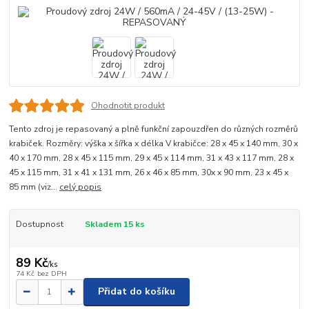
Ohodnotit produkt
Tento zdroj je repasovaný a plně funkční zapouzdřen do různých rozměrů
krabiček. Rozměry: výška x šířka x délka V krabičce: 28 x 45 x 140 mm, 30 x
40 x 170 mm, 28 x 45 x 115 mm, 29 x 45 x 114 mm, 31 x 43 x 117 mm, 28 x
45 x 115 mm, 31 x 41 x 131 mm, 26 x 46 x 85 mm, 30x x 90 mm, 23 x 45 x
85 mm (viz...
celý popis
Dostupnost
Skladem 15 ks
89 Kč
/
ks
74 Kč
bez DPH
Přidat do košíku