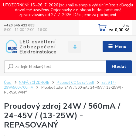
UPOZORNĚNÍ: 15.–26. 7. 2026 jsou náš e-shop a výdejní místo z důvodu
dovolené uzavřeny. Objednávky z e-shopu budou postupně
zpracovávány od 27. 7. 2026. Děkujeme za pochopení.
0
ks
+420 545 423 683
za
0,00 Kč
8:00 - 11:00 12:00 - 16:00
Menu
Hledat
Úvod
NAPÁJECÍ ZDROJE
Proudové CC (do svítidel)
kat.9 14-
29W/560-700mA
Proudový zdroj 24W / 560mA / 24-45V / (13-25W) -
REPASOVANÝ
Proudový zdroj 24W / 560mA /
24-45V / (13-25W) -
REPASOVANÝ