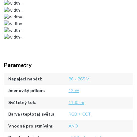
Parametry
Napájecí napětí
86 - 265 V
Jmenovitý příkon
12 W
Světelný tok
1100 lm
Barva (teplota) světla
RGB + CCT
Vhodné pro stmívání
ANO