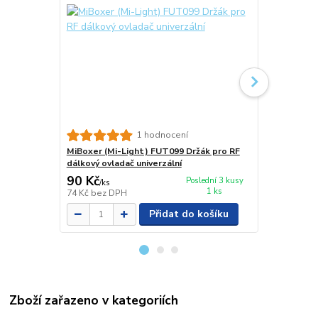
MiBoxer (Mi
1 hodnocení
dálkový ovla
MiBoxer (Mi-Light) FUT099 Držák pro RF
dálkový ovladač univerzální
90 Kč
90 Kč
Poslední 3 kusy
/
ks
/
ks
1 ks
74 Kč
bez DPH
74 Kč
bez D
Přidat do košíku
Zboží zařazeno v kategoriích