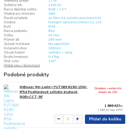
Jmenovitý příkon:
12 W
Světelný tok:
1100 lm
Barva (teplota) světla:
RGB + CCT
Vhodné pro stmívání:
ANO
Dosah ovladače:
až 30m (ve volném prostranství)
Výrobce:
Futlight Optoelectronics Co.,Ltd
Krytí:
IP40
Barva produktu:
Bílá
Výška:
40 mm
Průměr (d):
180 mm
Způsob instalace:
Na zapuštění
Instalační otvor:
160mm
Obsah balení:
svítidlo + zdroj
Brutto hmotnost:
0.47kg
Úhel svitu:
120°
Hlídat cenu / dostupnost
Podobné produkty
MiBoxer (Mi-Light) FUT069 R190-15W-
Skladem v externím
IP54 Podhledové svítidlo kruhové,
skladu do 24h
RGB+CCT, RF
1 869 Kč
/
ks
1 545 Kč
bez DPH
Přidat do košíku