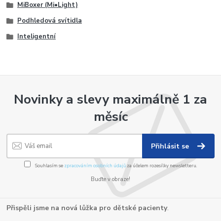
MiBoxer (Mi•Light)
Podhledová svítidla
Inteligentní
Novinky a slevy maximálně 1 za
měsíc
Přihlásit se
Souhlasím se
zpracováním osobních údajů
za účelem rozesílky newsletteru.
Buďte v obraze!
Přispěli jsme na nová lůžka pro dětské pacienty
.