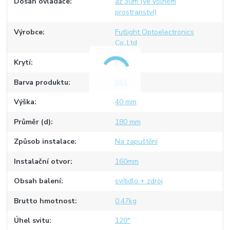
Dosah ovladače
až 30m (ve volném
prostranství)
Výrobce
Futlight Optoelectronics
Co.,Ltd
Krytí
IP40
Barva produktu
Bílá
Výška
40 mm
Průměr (d)
180 mm
Způsob instalace
Na zapuštění
Instalační otvor
160mm
Obsah balení
svítidlo + zdroj
Brutto hmotnost
0.47kg
Úhel svitu
120°