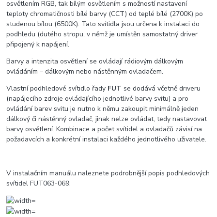
osvětlením RGB, tak bílým osvětlením s možností nastavení
teploty chromatičnosti bílé barvy (CCT) od teplé bílé (2700K) po
studenou bílou (6500K). Tato svítidla jsou určena k instalaci do
podhledu (dutého stropu, v němž je umístěn samostatný driver
připojený k napájení.
Barvy a intenzita osvětlení se ovládají rádiovým dálkovým
ovládáním – dálkovým nebo nástěnným ovladačem.
Vlastní podhledové svítidlo řady
FUT
se dodává včetně driveru
(napájecího zdroje ovládajícího jednotlivé barvy svitu) a pro
ovládání barev svitu je nutno k němu zakoupit minimálně jeden
dálkový či nástěnný ovladač, jinak nelze ovládat, tedy nastavovat
barvy osvětlení. Kombinace a počet svítidel a ovladačů závisí na
požadavcích a konkrétní instalaci každého jednotlivého uživatele.
V instalačním manuálu naleznete podrobnější popis podhledových
svítidel FUT063-069.