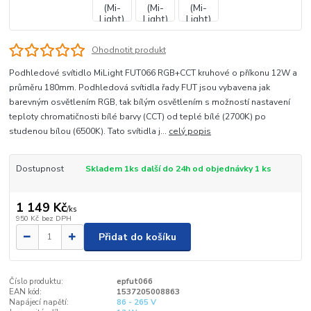
Ohodnotit produkt
Podhledové svítidlo MiLight FUT066 RGB+CCT kruhové o příkonu 12W a
průměru 180mm. Podhledová svítidla řady FUT jsou vybavena jak
barevným osvětlením RGB, tak bílým osvětlením s možností nastavení
teploty chromatičnosti bílé barvy (CCT) od teplé bílé (2700K) po
studenou bílou (6500K). Tato svítidla j...
celý popis
Dostupnost
Skladem 1ks další do 24h od objednávky 1 ks
1 149 Kč
/
ks
950 Kč
bez DPH
Přidat do košíku
Číslo produktu:
epfut066
EAN kód:
1537205008863
Napájecí napětí:
86 - 265 V