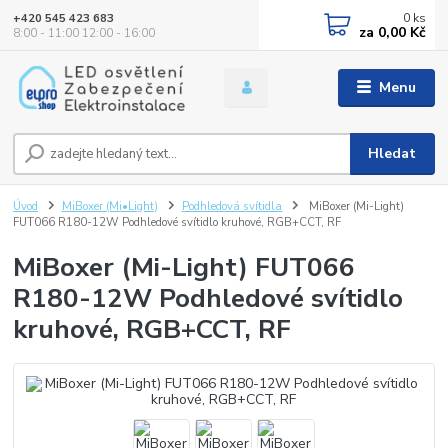
0
ks
+420 545 423 683
za
0,00 Kč
8:00 - 11:00 12:00 - 16:00
Menu
Hledat
Úvod
MiBoxer (Mi•Light)
Podhledová svítidla
MiBoxer (Mi-Light)
FUT066 R180-12W Podhledové svítidlo kruhové, RGB+CCT, RF
MiBoxer (Mi-Light) FUT066
R180-12W Podhledové svítidlo
kruhové, RGB+CCT, RF