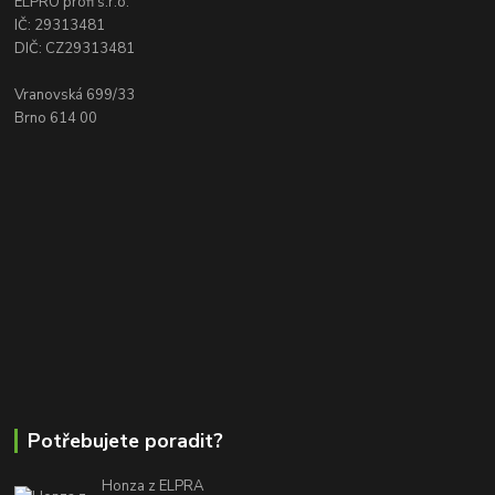
ELPRO profi s.r.o.
IČ: 29313481
DIČ: CZ29313481
Vranovská 699/33
Brno 614 00
Potřebujete poradit?
Honza z ELPRA