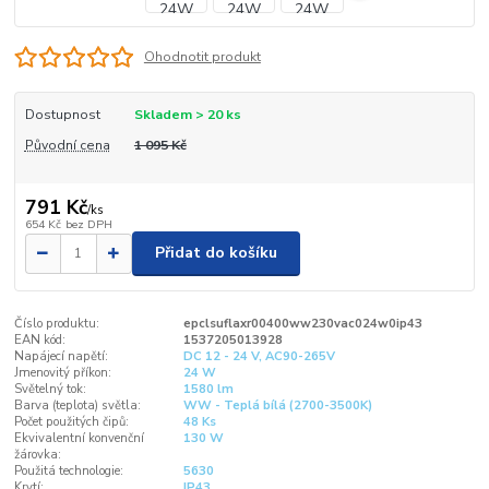
Ohodnotit produkt
Dostupnost
Skladem > 20 ks
Původní cena
1 095 Kč
791 Kč
/
ks
654 Kč
bez DPH
Přidat do košíku
Číslo produktu:
epclsuflaxr00400ww230vac024w0ip43
EAN kód:
1537205013928
Napájecí napětí:
DC 12 - 24 V, AC90-265V
Jmenovitý příkon:
24 W
Světelný tok:
1580 lm
Barva (teplota) světla:
WW - Teplá bílá (2700-3500K)
Počet použitých čipů:
48 Ks
Ekvivalentní konvenční
130 W
žárovka:
Použitá technologie:
5630
Krytí:
IP43