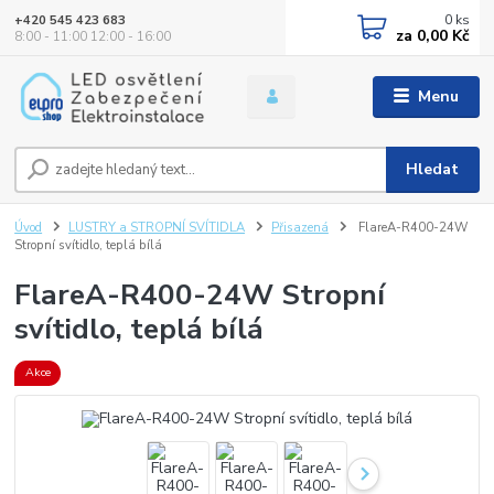
0
ks
+420 545 423 683
za
0,00 Kč
8:00 - 11:00 12:00 - 16:00
Menu
Hledat
Úvod
LUSTRY a STROPNÍ SVÍTIDLA
Přisazená
FlareA-R400-24W
Stropní svítidlo, teplá bílá
FlareA-R400-24W Stropní
svítidlo, teplá bílá
Akce