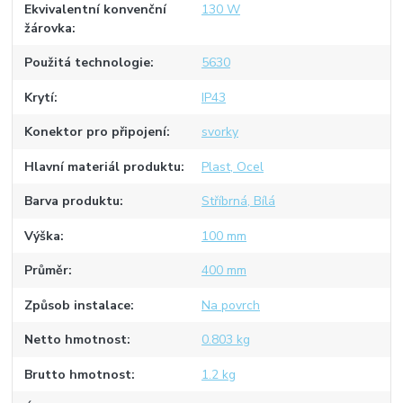
Ekvivalentní konvenční
130 W
žárovka
Použitá technologie
5630
Krytí
IP43
Konektor pro připojení
svorky
Hlavní materiál produktu
Plast, Ocel
Barva produktu
Stříbrná, Bílá
Výška
100 mm
Průměr
400 mm
Způsob instalace
Na povrch
Netto hmotnost
0.803 kg
Brutto hmotnost
1.2 kg