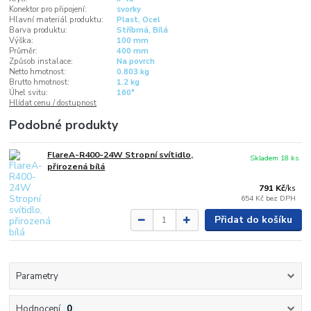
Konektor pro připojení:
svorky
Hlavní materiál produktu:
Plast, Ocel
Barva produktu:
Stříbrná, Bílá
Výška:
100 mm
Průměr:
400 mm
Způsob instalace:
Na povrch
Netto hmotnost:
0.803 kg
Brutto hmotnost:
1.2 kg
Úhel svitu:
160°
Hlídat cenu / dostupnost
Podobné produkty
FlareA-R400-24W Stropní svítidlo,
Skladem 18 ks
přirozená bílá
791 Kč
/
ks
654 Kč
bez DPH
Přidat do košíku
Parametry
Hodnocení
0