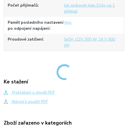
Počet přijímačů
lze spárovat max.10 ks na 1
přijímač
Paměť posledního nastavení
Ano
po odpojení napájení
Proudové zatížení
5x5A (12V 300 W, 24 V 600
W)
Ke stažení
Prohlášení o shodě PDF
Návod k použití PDF
Zboží zařazeno v kategoriích