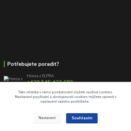
Potřebujete poradit?
Honza z ELPRA
+420 545 423 683
8:00 - 11:00 12:00 - 16:00
Tato stránka v rámci poskytování služeb využívá cookies.
Nastavení používání a dostupnosti cookies můžete upravit v
info@elproprofi.cz
nastavení vašeho prohlížeče.
Souhlasím
Nastavení