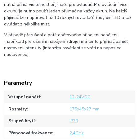
nutná přímá viditelnost přijímače pro ovladač.
Pro ovládání více
okruhů je nutno použít jeden přijímač na každý okruh. Na každý
přijímač lze napárovat až 10 různých ovladačů řady dimLED a tak
ovládat z několika míst.
V případě přerušení a poté opětovného připojení napájení
(například přerušením napájení zdroje) má tento přijímač paměť
nastavení intenzity (intenzita osvětlení se vrátí na naposled
nastavenou).
Parametry
Vstupní napětí
12-24VDC
Rozměry
175x45x27 mm
Stupeň krytí
IP20
Přenosová frekvence
2,4GHz