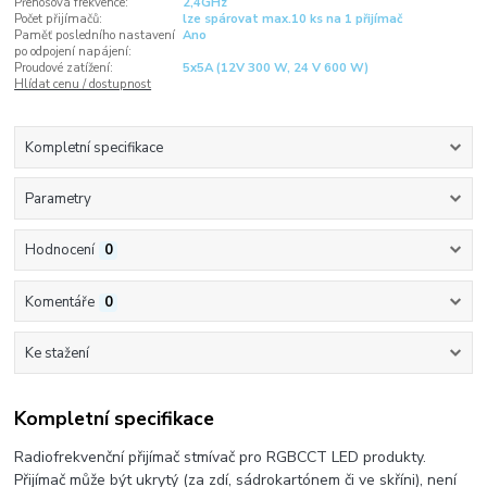
Přenosová frekvence:
2,4GHz
Počet přijímačů:
lze spárovat max.10 ks na 1 přijímač
Paměť posledního nastavení
Ano
po odpojení napájení:
Proudové zatížení:
5x5A (12V 300 W, 24 V 600 W)
Hlídat cenu / dostupnost
Kompletní specifikace
Parametry
Hodnocení
0
Komentáře
0
Ke stažení
Kompletní specifikace
Radiofrekvenční přijímač stmívač pro RGBCCT LED produkty.
Přijímač může být ukrytý (za zdí, sádrokartónem či ve skříni), není