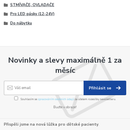
STMÍVAČE, OVLADAČE
Pro LED pásky (12-24V)
Do nábytku
Novinky a slevy maximálně 1 za
měsíc
Přihlásit se
Souhlasím se
zpracováním osobních údajů
za účelem rozesílky newsletteru.
Buďte v obraze!
Přispěli jsme na nová lůžka pro dětské pacienty
.