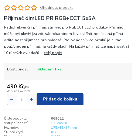
Ohodnotit produkt
Přijímač dimLED PR RGB+CCT 5x5A
Radiofrekvenční přijímač stmívač pro RGBCCT LED produkty. Přijímač
může být ukrytý (za zdí, sádrokartónem či ve skříni), není nutná přímá
viditelnost přijímače pro ovladač. Pro ovládání více okruhů je nutno
použít jeden přijímač na každý okruh. Na každý přijímač lze napárovat až
10 různých ovladačů ...
celý popis
Dostupnost
Skladem 1 ks
490 Kč
/
ks
405 Kč
bez DPH
Přidat do košíku
Číslo produktu:
069022
Vstupní napětí:
12-24VDC
Rozměry:
175x45x27 mm
Stupeň krytí:
IP20