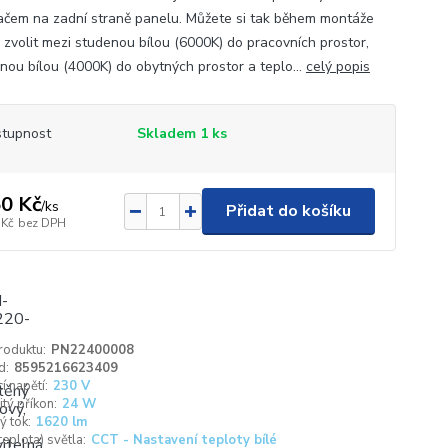
ačem na zadní straně panelu. Můžete si tak během montáže
 zvolit mezi studenou bílou (6000K) do pracovních prostor,
enou bílou (4000K) do obytných prostor a teplo...
celý popis
tupnost
Skladem 1 ks
0 Kč
/
ks
Přidat do košíku
 Kč
bez DPH
roduktu:
PN22400008
d:
8595216623409
í napětí:
230 V
tý příkon:
24 W
ý tok:
1620 lm
teplota) světla:
CCT - Nastavení teploty bílé