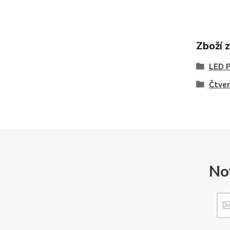
Zboží 
LED 
Čtve
No