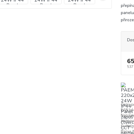
přepín
panelu
přiroz
Dos
65
537
Číslo p
EAN kó
Napájec
Jmenovi
Světeln
Barva (