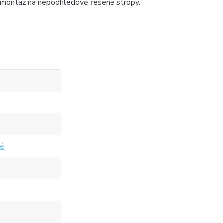
 montáž na nepodhledově řešené stropy.
lé