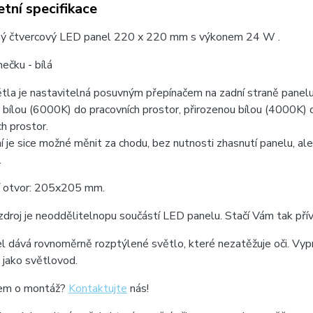
tní specifikace
ý čtvercový LED panel 220 x 220 mm s výkonem 24 W .
ečku - bílá
tla je nastavitelná posuvným přepínačem na zadní straně panel
bílou (6000K) do pracovních prostor, přirozenou bílou (4000K) 
ch prostor.
 je sice možné měnit za chodu, bez nutnosti zhasnutí panelu, a
.
ní otvor: 205x205 mm.
zdroj je neoddělitelnopu součástí LED panelu. Stačí Vám tak př
 dává rovnoměrně rozptýlené světlo, které nezatěžuje oči. Vyp
 jako světlovod.
em o montáž?
Kontaktujte
nás!