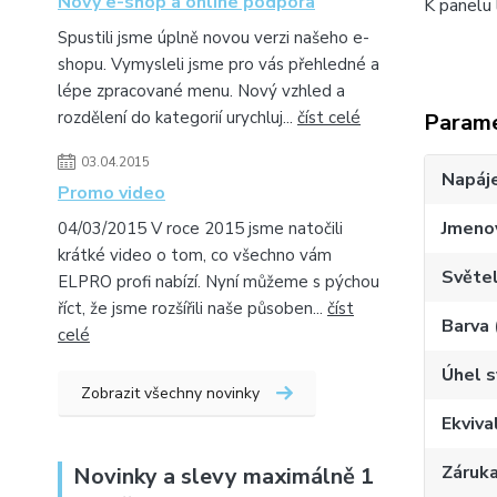
Nový e-shop a online podpora
K panelu
Spustili jsme úplně novou verzi našeho e-
shopu. Vymysleli jsme pro vás přehledné a
lépe zpracované menu. Nový vzhled a
rozdělení do kategorií urychluj...
číst celé
Param
03.04.2015
Napáje
Promo video
Jmenov
04/03/2015 V roce 2015 jsme natočili
krátké video o tom, co všechno vám
Světel
ELPRO profi nabízí. Nyní můžeme s pýchou
říct, že jsme rozšířili naše působen...
číst
Barva 
celé
Úhel s
Zobrazit všechny novinky
Ekviva
Záruk
Novinky a slevy maximálně 1