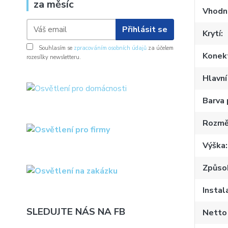
za měsíc
Vhodné
Přihlásit se
Krytí
Souhlasím se
zpracováním osobních údajů
za účelem
Konekt
rozesílky newsletteru.
Hlavní
Barva
Rozmě
Výška
Způso
Instal
SLEDUJTE NÁS NA FB
Netto