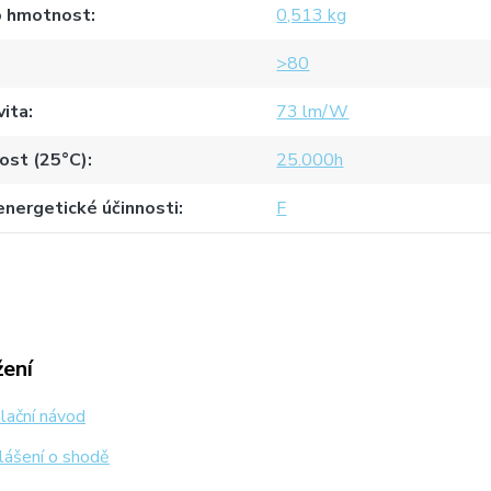
o hmotnost
0,513 kg
>80
vita
73 lm/W
ost (25°C)
25.000h
energetické účinnosti
F
žení
lační návod
lášení o shodě