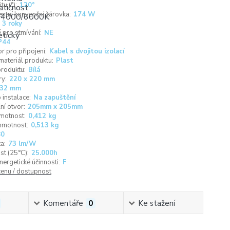
tu (°):
120°
entní konvenční žárovka:
174 W
3 roky
pro stmívání:
NE
P44
r pro připojení:
Kabel s dvojitou izolací
materiál produktu:
Plast
roduktu:
Bílá
y:
220 x 220 mm
32 mm
instalace:
Na zapuštění
ní otvor:
205mm x 205mm
motnost:
0,412 kg
hmotnost:
0,513 kg
80
ta:
73 lm/W
st (25°C):
25.000h
nergetické účinnosti:
F
cenu / dostupnost
Komentáře
0
Ke stažení