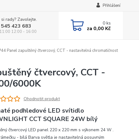
Přihlášení
 si rady? Zavolejte.
0
ks
 545 423 683
za
0,00 Kč
 11:00 12:00 - 16:00
Panel zapuštěný čtvercový, CCT - nastavitelná chromatičnost
štěný čtvercový, CCT -
000/6000K
Ohodnotit produkt
até podhledové LED svítidlo
NLIGHT CCT SQUARE 24W bílý
ěný čtvercový LED panel 220 x 220 mm s výkonem 24 W .
rámečku - bílá Barva světla je nastavitelná posuvným