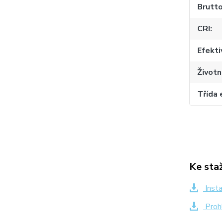
Brutt
CRI
Efekti
Životn
Třída 
Ke sta
Insta
Proh