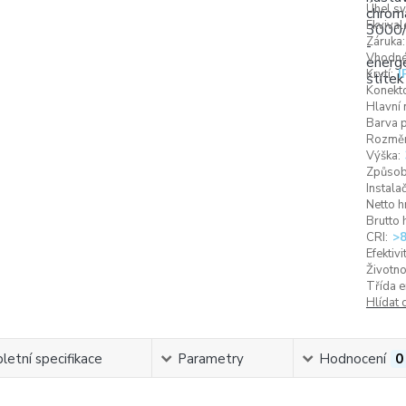
Úhel svi
Ekvival
Záruka:
Vhodné 
Krytí:
I
Konekto
Hlavní 
Barva p
Rozměr
Výška:
Způsob 
Instalač
Netto h
Brutto 
CRI:
>
Efektivi
Životno
Třída e
Hlídat 
etní specifikace
Parametry
Hodnocení
0