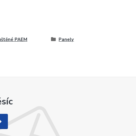
uštěné PAEM
Panely
síc