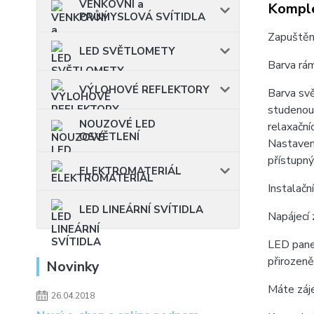
VENKOVNÍ a
Komple
PRŮMYSLOVÁ SVÍTIDLA
Zapuštěn
LED SVĚTLOMETY
Barva rám
VÝLOHOVÉ REFLEKTORY
Barva svě
studenou 
NOUZOVÉ LED
relaxační
OSVĚTLENÍ
Nastavení
přístupný
ELEKTROMATERIÁL
Instalač
LED LINEÁRNÍ SVÍTIDLA
Napájecí 
LED panel
přirozeně
Novinky
Máte záj
26.04.2018