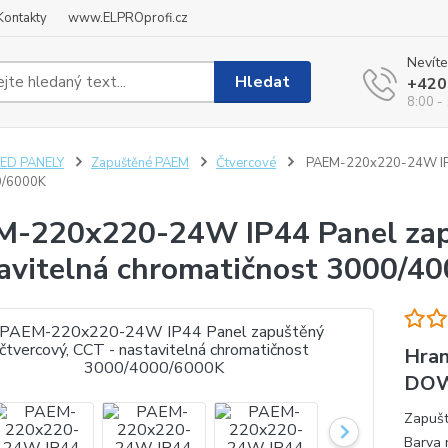
Kontakty
www.ELPROprofi.cz
Nevíte
Hledat
+420
8:00 -
LED PANELY
Zapuštěné PAEM
Čtvercové
PAEM-220x220-24W IP44 
0/6000K
-220x220-24W IP44 Panel zapu
avitelná chromatičnost 3000/4
Hran
DOW
Zapušt
Barva 