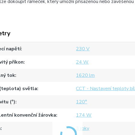
 lze dokoupit rámeček, který umožní přisazenou nebo zavěšenou
etry
cí napětí
230 V
itý příkon
24 W
ný tok
1620 lm
(teplota) světla
CCT - Nastavení teploty bí
vitu (°)
120°
lentní konvenční žárovka
174 W
a
3 roky