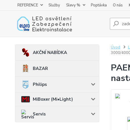
REFERENCE
Služby
Slevy %
Poptávka
O nás
Úvod
AKČNÍ NABÍDKA
3000/400
PAEM
BAZAR
nast
Philips
MiBoxer (Mi•Light)
Servis