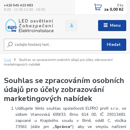
0
ks
+420 545 423 683
za
0,00 Kč
8:00 - 11:00 12:00 - 16:00
Menu
Hledat
Úvod
Souhlas se zpracováním osobních údajů pro účely zobrazování
marketingových nabídek
Souhlas se zpracováním osobních
údajů pro účely zobrazování
marketingových nabídek
Udělujete tímto souhlas společnosti ELPRO profi s.r.o., se
sídlem Vranovská 699/33, Brno 614 00, IČ 29313481,
zapsané u Krajského soudu v Brně, oddíl C, vložka
73561 (dále jen
„Správce“
), aby ve smyslu nařízení