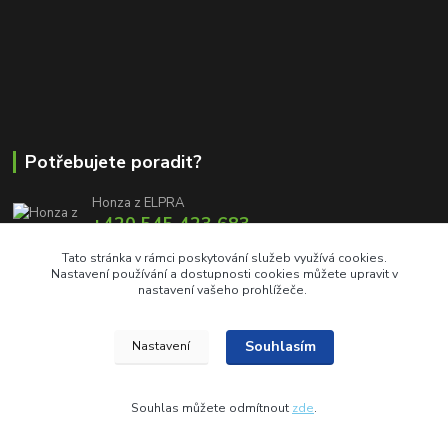
Potřebujete poradit?
Honza z ELPRA
+420 545 423 683
8:00 - 11:00 12:00 - 16:00
Tato stránka v rámci poskytování služeb využívá cookies.
Nastavení používání a dostupnosti cookies můžete upravit v
info@elproprofi.cz
nastavení vašeho prohlížeče.
Souhlasím
Nastavení
Souhlas můžete odmítnout
zde
.