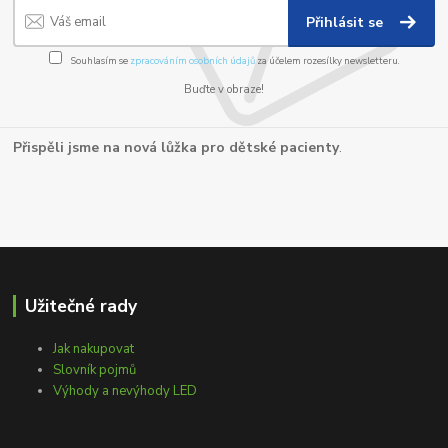
Přihlásit se
Souhlasím se
zpracováním osobních údajů
za účelem rozesílky newsletteru.
Buďte v obraze!
Přispěli jsme na nová lůžka pro dětské pacienty
.
Užitečné rady
Jak nakupovat
Slovník pojmů
Výhody a nevýhody LED