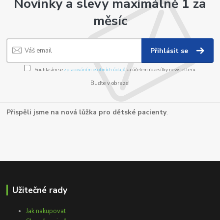
Novinky a slevy maximálně 1 za
měsíc
Přihlásit se
Souhlasím se
zpracováním osobních údajů
za účelem rozesílky newsletteru.
Buďte v obraze!
Přispěli jsme na nová lůžka pro dětské pacienty
.
Užitečné rady
Jak nakupovat