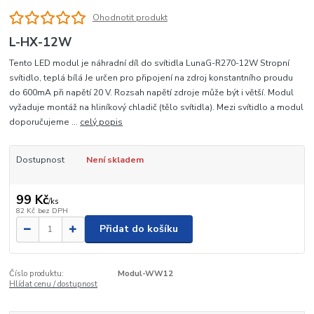
Ohodnotit produkt
L-HX-12W
Tento LED modul je náhradní díl do svítidla LunaG-R270-12W Stropní
svítidlo, teplá bílá Je určen pro připojení na zdroj konstantního proudu
do 600mA při napětí 20 V. Rozsah napětí zdroje může být i větší. Modul
vyžaduje montáž na hliníkový chladič (tělo svítidla). Mezi svítidlo a modul
doporučujeme ...
celý popis
Dostupnost
Není skladem
99 Kč
/
ks
82 Kč
bez DPH
Přidat do košíku
Číslo produktu:
Modul-WW12
Hlídat cenu / dostupnost