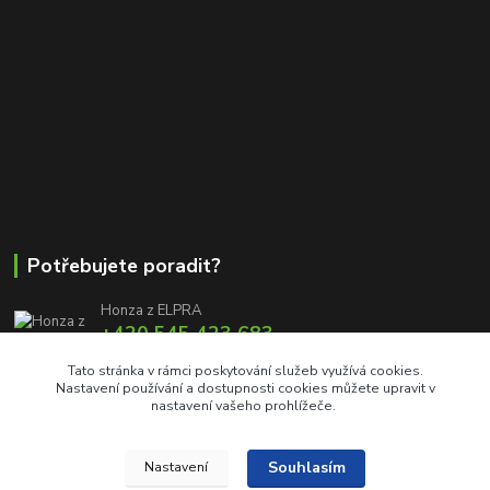
Potřebujete poradit?
Honza z ELPRA
+420 545 423 683
8:00 - 11:00 12:00 - 16:00
Tato stránka v rámci poskytování služeb využívá cookies.
Nastavení používání a dostupnosti cookies můžete upravit v
info@elproprofi.cz
nastavení vašeho prohlížeče.
Souhlasím
Nastavení