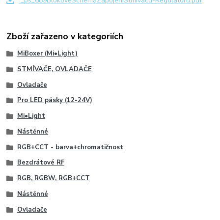
_ps_689BlokoveSchemaZapojeniStmivacu-Regulatoru.pdf
Zboží zařazeno v kategoriích
MiBoxer (Mi•Light)
STMÍVAČE, OVLADAČE
Ovladače
Pro LED pásky (12-24V)
Mi•Light
Nástěnné
RGB+CCT - barva+chromatičnost
Bezdrátové RF
RGB, RGBW, RGB+CCT
Nástěnné
Ovladače