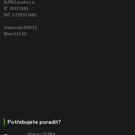
ELPRO profi s.r.o.
IČ: 29313481
DIČ: CZ29313481
Vranovská 699/33
Brno 614 00
Potřebujete poradit?
Honza z ELPRA