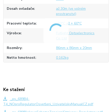
Dosah ovladače
až 30m (ve volném
prostranství)
Pracovní teplota
-20°C až + 60°C
Výrobce
Futlight Optoelectronics
Co.,Ltd
Rozměry
86mm x 86mm x 20mm
Netto hmotnost
0.162kg
Ke stažení
_ps_689B4-
T4_NOproRegulatorOsvetleni_UzivatelskyManualCZ.pdf