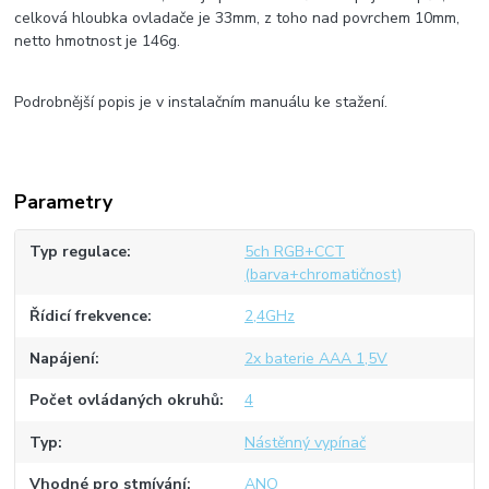
celková hloubka ovladače je 33mm, z toho nad povrchem 10mm,
netto hmotnost je 146g.
Podrobnější popis je v instalačním manuálu ke stažení.
Parametry
Typ regulace
5ch RGB+CCT
(barva+chromatičnost)
Řídicí frekvence
2,4GHz
Napájení
2x baterie AAA 1,5V
Počet ovládaných okruhů
4
Typ
Nástěnný vypínač
Vhodné pro stmívání
ANO