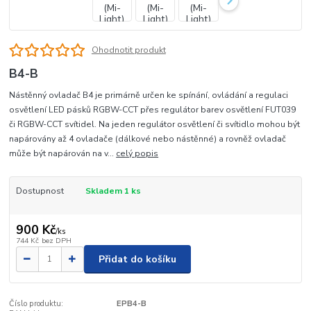
Ohodnotit produkt
B4-B
Nástěnný ovladač B4 je primárně určen ke spínání, ovládání a regulaci
osvětlení LED pásků RGBW-CCT přes regulátor barev osvětlení FUT039
či RGBW-CCT svítidel. Na jeden regulátor osvětlení či svítidlo mohou být
napárovány až 4 ovladače (dálkové nebo nástěnné) a rovněž ovladač
může být napárován na v...
celý popis
Dostupnost
Skladem 1 ks
900 Kč
/
ks
744 Kč
bez DPH
Přidat do košíku
Číslo produktu:
EPB4-B