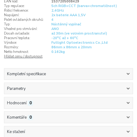
EAN kód:
1537205008429
Typ regulace:
5ch RGB+CCT (barva+chromatičnost)
Řídicí frekvence:
2,4GHz
Napájení:
2x baterie AAA 1,5V
Počet ovládaných okruhů:
4
Typ:
Nástěnný vypínač
Vhodné pro stmívání:
ANO
Dosah ovladače:
až 30m (ve volném prostranství)
Pracovní teplota:
-20°C až + 60°C
Výrobce:
Futlight Optoelectronics Co.,Ltd
Rozměry:
86mm x 86mm x 20mm
Netto hmotnost:
0.162kg
Hlídat cenu / dostupnost
Kompletní specifikace
Parametry
Hodnocení
0
Komentáře
0
Ke stažení