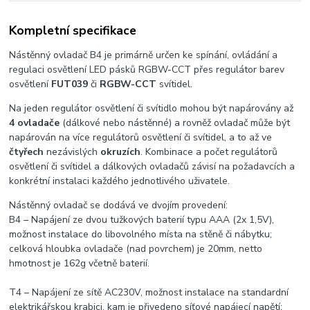
Kompletní specifikace
Nástěnný ovladač B4 je primárně určen ke spínání, ovládání a
regulaci osvětlení LED pásků RGBW-CCT přes regulátor barev
osvětlení
FUT039
či
RGBW-CCT
svítidel.
Na jeden regulátor osvětlení či svítidlo mohou být napárovány až
4 ovladače
(dálkové nebo nástěnné) a rovněž ovladač může být
napárován na více regulátorů osvětlení či svítidel, a to až ve
čtyřech
nezávislých
okruzích
. Kombinace a počet regulátorů
osvětlení či svítidel a dálkových ovladačů závisí na požadavcích a
konkrétní instalaci každého jednotlivého uživatele.
Nástěnný ovladač se dodává ve dvojím provedení:
B4 – Napájení ze dvou tužkových baterií typu AAA (2x 1,5V),
možnost instalace do libovolného místa na stěně či nábytku;
celková hloubka ovladače (nad povrchem) je 20mm, netto
hmotnost je 162g včetně baterií.
T4 – Napájení ze sítě AC230V, možnost instalace na standardní
elektrikářskou krabici, kam je přivedeno síťové napájecí napětí;