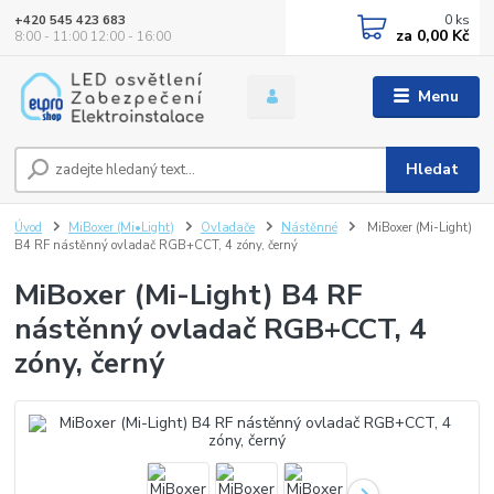
0
ks
+420 545 423 683
za
0,00 Kč
8:00 - 11:00 12:00 - 16:00
Menu
Hledat
Úvod
MiBoxer (Mi•Light)
Ovladače
Nástěnné
MiBoxer (Mi-Light)
B4 RF nástěnný ovladač RGB+CCT, 4 zóny, černý
MiBoxer (Mi-Light) B4 RF
nástěnný ovladač RGB+CCT, 4
zóny, černý