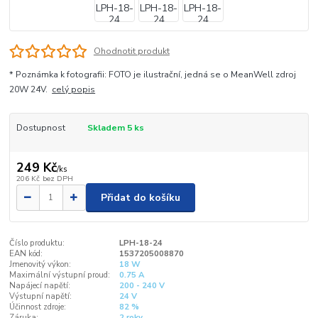
Ohodnotit produkt
* Poznámka k fotografii: FOTO je ilustrační, jedná se o MeanWell zdroj
20W 24V.
celý popis
Dostupnost
Skladem 5 ks
249 Kč
/
ks
206 Kč
bez DPH
Přidat do košíku
Číslo produktu:
LPH-18-24
EAN kód:
1537205008870
Jmenovitý výkon:
18 W
Maximální výstupní proud:
0.75 A
Napájecí napětí:
200 - 240 V
Výstupní napětí:
24 V
Účinnost zdroje:
82 %
Záruka:
2 roky