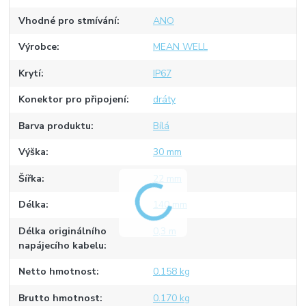
Vhodné pro stmívání
ANO
Výrobce
MEAN WELL
Krytí
IP67
Konektor pro připojení
dráty
Barva produktu
Bílá
Výška
30 mm
Šířka
22 mm
Délka
140 mm
Délka originálního
0,3 m
napájecího kabelu
Netto hmotnost
0.158 kg
Brutto hmotnost
0.170 kg