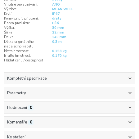
Vhodné pro stmívání:
ANO
Výrobce:
MEAN WELL
Krytí:
IP67
Konektor pro připojení:
dráty
Barva produktu:
Bílá
Výška:
30 mm
Šířka:
22 mm
Délka:
140 mm
Délka originálního
0,3 m
napájecího kabelu:
Netto hmotnost:
0.158 kg
Brutto hmotnost:
0.170 kg
Hlídat cenu / dostupnost
Kompletní specifikace
Parametry
Hodnocení
0
Komentáře
0
Ke stažení