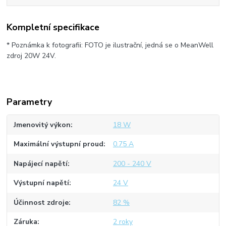
Kompletní specifikace
* Poznámka k fotografii: FOTO je ilustrační, jedná se o MeanWell
zdroj 20W 24V.
Parametry
Jmenovitý výkon
18 W
Maximální výstupní proud
0.75 A
Napájecí napětí
200 - 240 V
Výstupní napětí
24 V
Účinnost zdroje
82 %
Záruka
2 roky