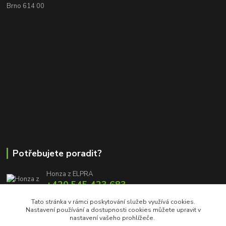
Brno 614 00
Potřebujete poradit?
Honza z ELPRA
+420 545 423 683
8:00 - 11:00 12:00 - 16:00
Tato stránka v rámci poskytování služeb využívá cookies.
Nastavení používání a dostupnosti cookies můžete upravit v
info@elproprofi.cz
nastavení vašeho prohlížeče.