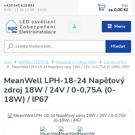
0
ks
+420 545 423 683
za
0,00 Kč
8:00 - 11:00 12:00 - 16:00
Menu
Hledat
Úvod
NAPÁJECÍ ZDROJE
Napěťové CV (Mean Well)
S krytím IP65+
MeanWell LPH-18-24 Napěťový zdroj 18W / 24V / 0-0,75A (0-18W) / IP67
MeanWell LPH-18-24 Napěťový
zdroj 18W / 24V / 0-0,75A (0-
18W) / IP67