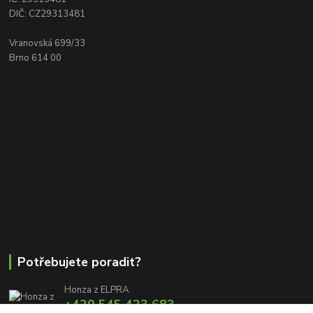
DIČ: CZ29313481
Vranovská 699/33
Brno 614 00
Potřebujete poradit?
Honza z ELPRA
+420 545 423 683