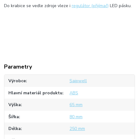
Do krabice se vedle zdroje vleze i
regulátor (přijímač)
LED pásku.
Parametry
Výrobce
Saipwell
Hlavní materiál produktu
ABS
Výška
65 mm
Šířka
80 mm
Délka
250 mm