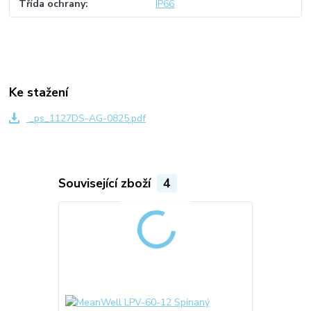
Třída ochrany
IP66
Ke stažení
_ps_1127DS-AG-0825.pdf
Související zboží
4
Akce