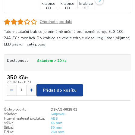
Ohodnotit produkt
Tato instalační krabice je primárně určená pro rozměr zdroje ELG-100-
24A-3Y a menších. Do krabice se vedle zdroje vleze i regulátor (přijímač)
LED pásku.
celý popis
Dostupnost
Skladem > 20 ks
350 Kč
/
ks
289 Kč
bez DPH
Přidat do košíku
Číslo produktu:
DS-AG-0825 03
Výrobce:
Saipwell
Hlavní materiál produktu:
ABS
Výška:
65 mm
Šířka:
80 mm
Délka:
250 mm