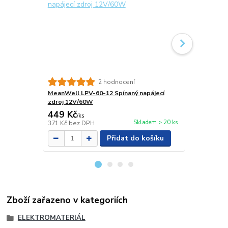
2 hodnocení
MeanWell LPV-60-12 Spínaný napájecí
MeanWell LP
zdroj 12V/60W
zdroj 12V/
449 Kč
249 Kč
/
ks
/
ks
Skladem > 20 ks
371 Kč
bez DPH
206 Kč
bez 
Přidat do košíku
Zboží zařazeno v kategoriích
ELEKTROMATERIÁL