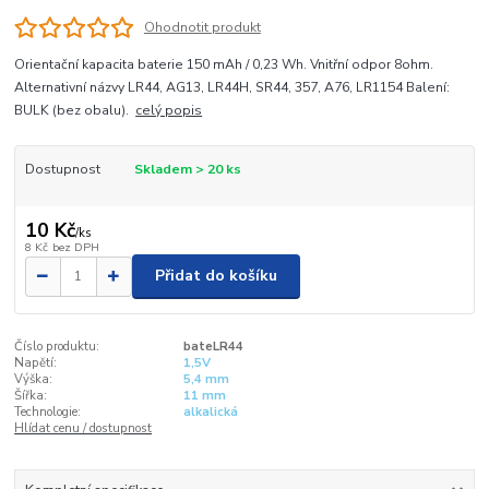
Ohodnotit produkt
Orientační kapacita baterie 150 mAh / 0,23 Wh. Vnitřní odpor 8ohm.
Alternativní názvy LR44, AG13, LR44H, SR44, 357, A76, LR1154 Balení:
BULK (bez obalu).
celý popis
Dostupnost
Skladem > 20 ks
10 Kč
/
ks
8 Kč
bez DPH
Přidat do košíku
Číslo produktu:
bateLR44
Napětí:
1,5V
Výška:
5,4 mm
Šířka:
11 mm
Technologie:
alkalická
Hlídat cenu / dostupnost