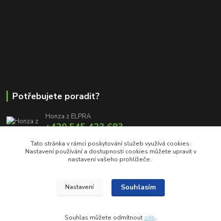
Potřebujete poradit?
Honza z ELPRA
+420 545 423 683
8:00 - 11:00 12:00 - 16:00
Tato stránka v rámci poskytování služeb využívá cookies.
Nastavení používání a dostupnosti cookies můžete upravit v
info@elproprofi.cz
nastavení vašeho prohlížeče.
Souhlasím
Nastavení
Souhlas můžete odmítnout
zde
.