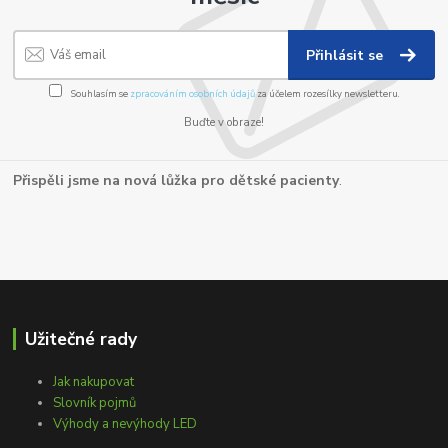
Přihlásit se
Souhlasím se
zpracováním osobních údajů
za účelem rozesílky newsletteru.
Buďte v obraze!
Přispěli jsme na nová lůžka pro dětské pacienty
.
Užitečné rady
Jak nakupovat
Slovník pojmů
Výhody a nevýhody LED