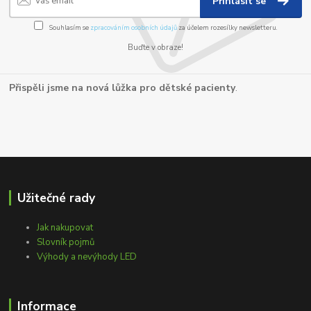
Přihlásit se
Souhlasím se
zpracováním osobních údajů
za účelem rozesílky newsletteru.
Buďte v obraze!
Přispěli jsme na nová lůžka pro dětské pacienty
.
Užitečné rady
Jak nakupovat
Slovník pojmů
Výhody a nevýhody LED
Informace