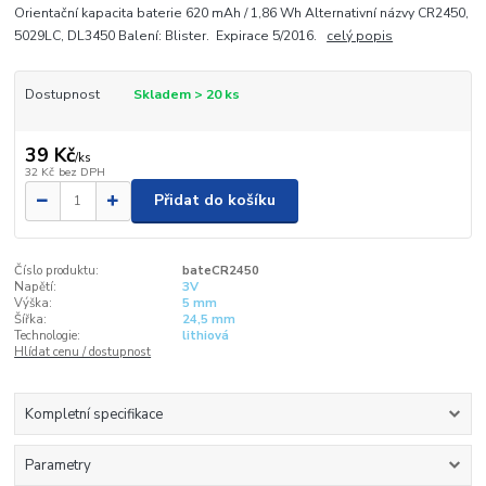
Orientační kapacita baterie 620 mAh / 1,86 Wh Alternativní názvy CR2450,
5029LC, DL3450 Balení: Blister. Expirace 5/2016.
celý popis
Dostupnost
Skladem > 20 ks
39 Kč
/
ks
32 Kč
bez DPH
Přidat do košíku
Číslo produktu:
bateCR2450
Napětí:
3V
Výška:
5 mm
Šířka:
24,5 mm
Technologie:
lithiová
Hlídat cenu / dostupnost
Kompletní specifikace
Parametry