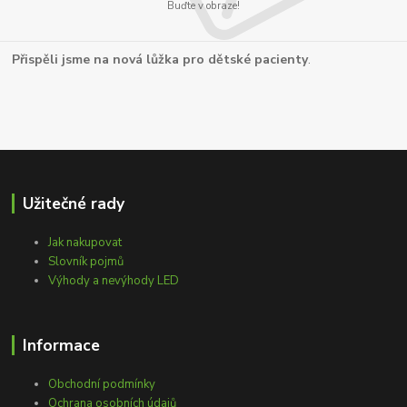
Buďte v obraze!
Přispěli jsme na nová lůžka pro dětské pacienty
.
Užitečné rady
Jak nakupovat
Slovník pojmů
Výhody a nevýhody LED
Informace
Obchodní podmínky
Ochrana osobních údajů