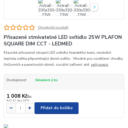
Ohodnotit produkt
Přisazené stmívatelné LED svítidlo 25W PLAFON
SQUARE DIM CCT - LEDMED
Klasické přisazené stropní LED svítidlo hranatého tvaru, neutrální
teplota světla připomínající denní světlo. Vhodné pro osvětlení: chodby
činžovních a panelových domů, sociální zařízení, atd.
celý popis
Dostupnost
Skladem 2 ks
1 008 Kč
/
ks
833 Kč
bez DPH
Přidat do košíku