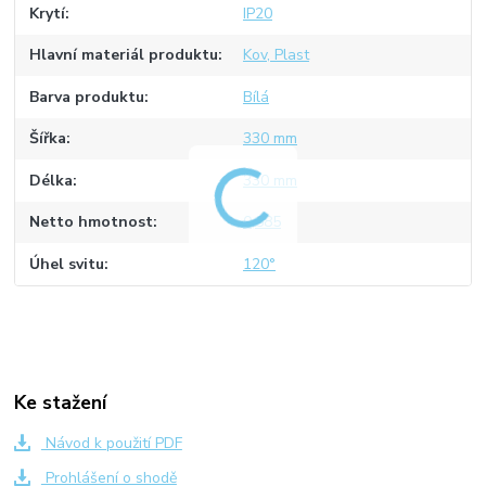
Krytí
IP20
Hlavní materiál produktu
Kov, Plast
Barva produktu
Bílá
Šířka
330 mm
Délka
330 mm
Netto hmotnost
0,585
Úhel svitu
120°
Ke stažení
Návod k použití PDF
Prohlášení o shodě