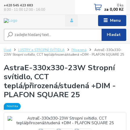
0
ks
+420 545 423 683
za
0,00 Kč
8:00 - 11:00 12:00 - 16:00
Menu
Hledat
Úvod
LUSTRY a STROPNÍ SVÍTIDLA
Přisazená
AstraE-330x330-
23W Stropní svítidlo, CCT teplá/přirozená/studená +DIM - PLAFON SQUARE 25
AstraE-330x330-23W Stropní
svítidlo, CCT
teplá/přirozená/studená +DIM -
PLAFON SQUARE 25
Novinka