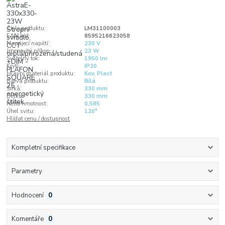
Číslo produktu:
LM31100003
EAN kód:
8595216623058
Napájecí napětí:
230 V
Jmenovitý příkon:
23 W
Světelný tok:
1950 lm
Krytí:
IP20
Hlavní materiál produktu:
Kov, Plast
Barva produktu:
Bílá
Šířka:
330 mm
Délka:
330 mm
Netto hmotnost:
0,585
Úhel svitu:
120°
Hlídat cenu / dostupnost
Kompletní specifikace
Parametry
Hodnocení
0
Komentáře
0