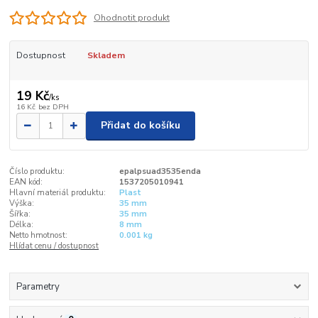
Ohodnotit produkt
Dostupnost
Skladem
19 Kč
/
ks
16 Kč
bez DPH
Přidat do košíku
Číslo produktu:
epalpsuad3535enda
EAN kód:
1537205010941
Hlavní materiál produktu:
Plast
Výška:
35 mm
Šířka:
35 mm
Délka:
8 mm
Netto hmotnost:
0.001 kg
Hlídat cenu / dostupnost
Parametry