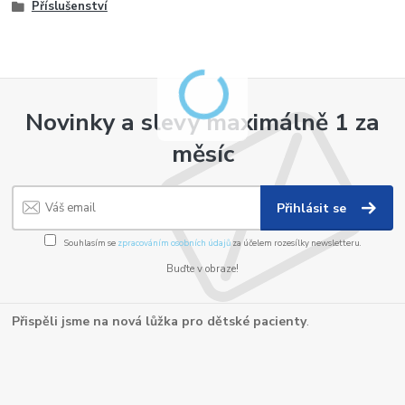
Příslušenství
Novinky a slevy maximálně 1 za
měsíc
Přihlásit se
Souhlasím se
zpracováním osobních údajů
za účelem rozesílky newsletteru.
Buďte v obraze!
Přispěli jsme na nová lůžka pro dětské pacienty
.