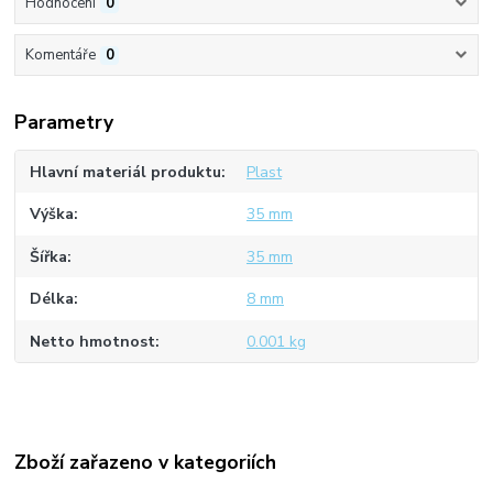
Hodnocení
0
Komentáře
0
Parametry
Hlavní materiál produktu
Plast
Výška
35 mm
Šířka
35 mm
Délka
8 mm
Netto hmotnost
0.001 kg
Zboží zařazeno v kategoriích