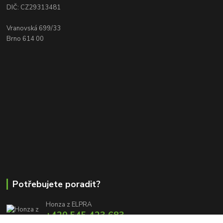
DIČ: CZ29313481
Vranovská 699/33
Brno 614 00
Potřebujete poradit?
Honza z ELPRA
+420 545 423 683