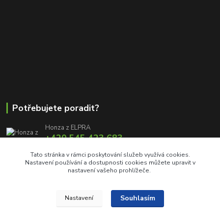
Potřebujete poradit?
Honza z ELPRA
+420 545 423 683
8:00 - 11:00 12:00 - 16:00
Tato stránka v rámci poskytování služeb využívá cookies.
Nastavení používání a dostupnosti cookies můžete upravit v
info@elproprofi.cz
nastavení vašeho prohlížeče.
Souhlasím
Nastavení