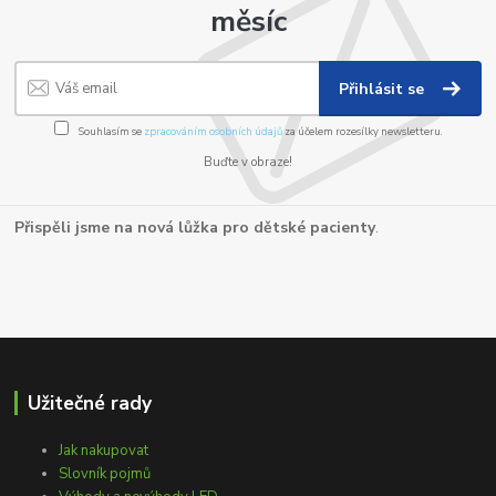
měsíc
Přihlásit se
Souhlasím se
zpracováním osobních údajů
za účelem rozesílky newsletteru.
Buďte v obraze!
Přispěli jsme na nová lůžka pro dětské pacienty
.
Užitečné rady
Jak nakupovat
Slovník pojmů