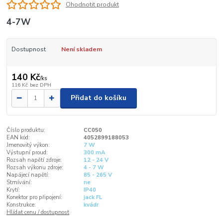
Ohodnotit produkt
4-7W
Dostupnost
Není skladem
140 Kč
/
ks
116 Kč
bez DPH
Přidat do košíku
Číslo produktu:
CC050
EAN kód:
4052899188053
Jmenovitý výkon:
7 W
Výstupní proud:
300 mA
Rozsah napětí zdroje:
12 - 24 V
Rozsah výkonu zdroje:
4 - 7 W
Napájecí napětí:
85 - 265 V
Stmívání:
ne
Krytí:
IP40
Konektor pro připojení:
jack FL
Konstrukce:
kvádr
Hlídat cenu / dostupnost