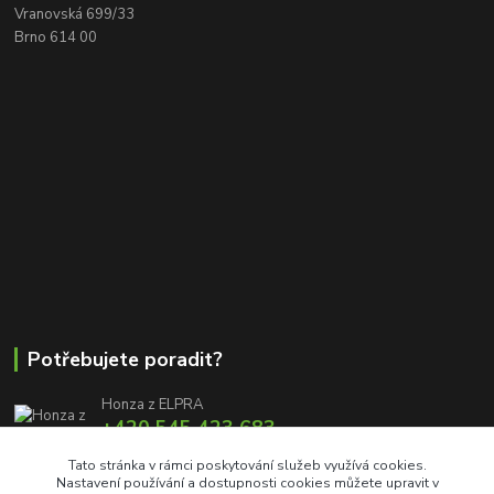
Vranovská 699/33
Brno 614 00
Potřebujete poradit?
Honza z ELPRA
+420 545 423 683
8:00 - 11:00 12:00 - 16:00
Tato stránka v rámci poskytování služeb využívá cookies.
Nastavení používání a dostupnosti cookies můžete upravit v
info@elproprofi.cz