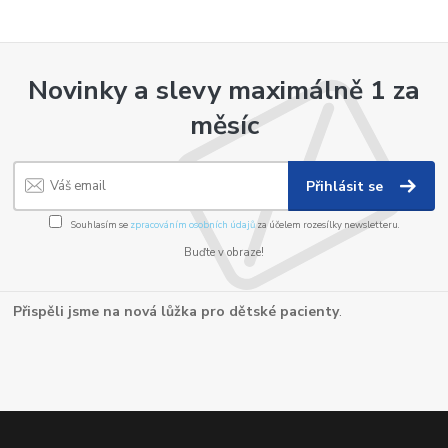
Novinky a slevy maximálně 1 za
měsíc
Přihlásit se
Souhlasím se
zpracováním osobních údajů
za účelem rozesílky newsletteru.
Buďte v obraze!
Přispěli jsme na nová lůžka pro dětské pacienty
.