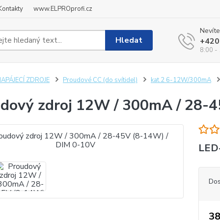
Kontakty
www.ELPROprofi.cz
Nevíte
Hledat
+420
8:00 -
NAPÁJECÍ ZDROJE
Proudové CC (do svítidel)
kat.2 6-12W/300mA
dový zdroj 12W / 300mA / 28-4
LED
Dos
38