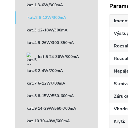
Param
kat.1 3-6W/300mA
kat.2 6-12W/300mA
Jmenov
kat.3 12-18W/300mA
Výstu
kat.4 9-26W/300-350mA
Rozsah
kat.5 24-36W/300mA
Rozsah
Napáje
kat.6 2-4W/700mA
Stmív
kat.7 6-12W/700mA
Záruk
kat.8 8-15W/550-600mA
Vhodné
kat.9 14-29W/560-700mA
Krytí
kat.10 30-40W/600mA