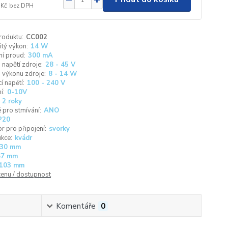
 Kč
bez DPH
roduktu:
CC002
tý výkon:
14 W
í proud:
300 mA
napětí zdroje:
28 - 45 V
 výkonu zdroje:
8 - 14 W
í napětí:
100 - 240 V
í:
0-10V
2 roky
pro stmívání:
ANO
P20
r pro připojení:
svorky
kce:
kvádr
30 mm
67 mm
103 mm
cenu / dostupnost
Komentáře
0