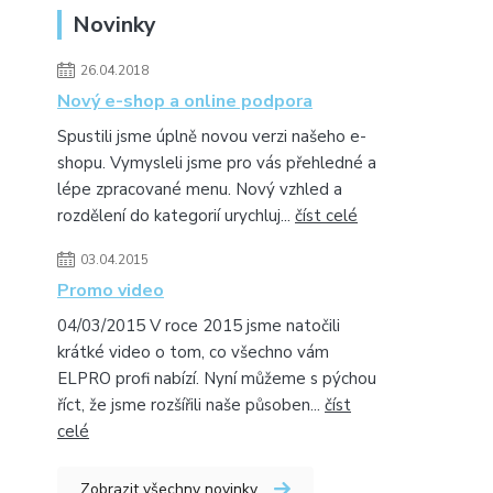
Novinky
26.04.2018
Nový e-shop a online podpora
Spustili jsme úplně novou verzi našeho e-
shopu. Vymysleli jsme pro vás přehledné a
lépe zpracované menu. Nový vzhled a
rozdělení do kategorií urychluj...
číst celé
03.04.2015
Promo video
04/03/2015 V roce 2015 jsme natočili
krátké video o tom, co všechno vám
ELPRO profi nabízí. Nyní můžeme s pýchou
říct, že jsme rozšířili naše působen...
číst
celé
Zobrazit všechny novinky