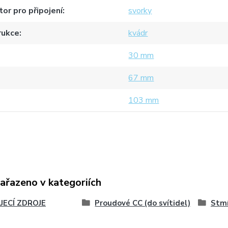
or pro připojení
svorky
rukce
kvádr
30 mm
67 mm
103 mm
zařazeno v kategoriích
JECÍ ZDROJE
Proudové CC (do svítidel)
Stmí