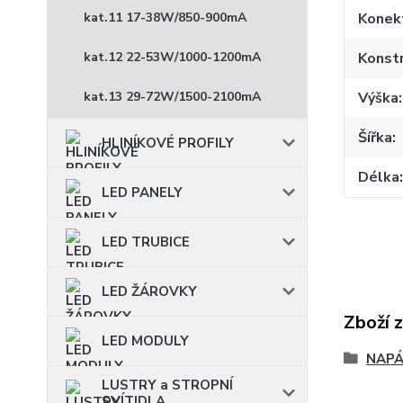
Konekt
kat.11 17-38W/850-900mA
Konst
kat.12 22-53W/1000-1200mA
Výška
kat.13 29-72W/1500-2100mA
Šířka
HLINÍKOVÉ PROFILY
Délka
LED PANELY
LED TRUBICE
LED ŽÁROVKY
Zboží 
LED MODULY
NAPÁ
LUSTRY a STROPNÍ
SVÍTIDLA