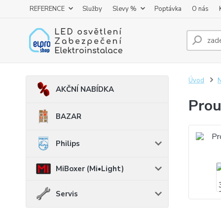
REFERENCE
Služby
Slevy %
Poptávka
O nás
Úvod
AKČNÍ NABÍDKA
Prou
BAZAR
Philips
MiBoxer (Mi•Light)
Servis