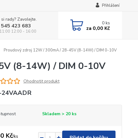
Přihlášení
 si rady? Zavolejte.
0
ks
 545 423 683
za
0,00 Kč
 11:00 12:00 - 16:00
Proudový zdroj 12W / 300mA / 28-45V (8-14W) / DIM 0-10V
5V (8-14W) / DIM 0-10V
Ohodnotit produkt
-24VAADR
tupnost
Skladem > 20 ks
0 Kč
/
ks
Přidat do košíku