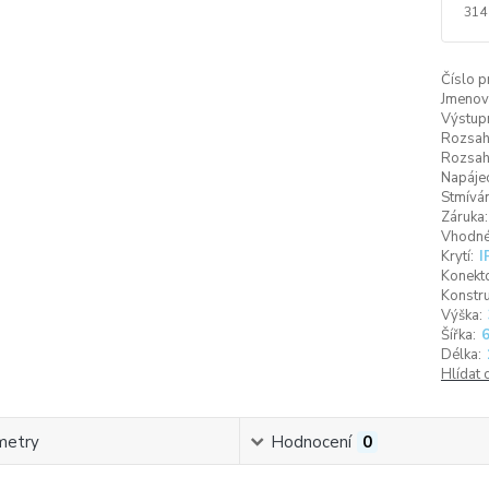
314
Číslo p
Jmenovi
Výstupn
Rozsah 
Rozsah
Napájec
Stmíván
Záruka:
Vhodné 
Krytí:
I
Konekto
Konstru
Výška:
Šířka:
Délka:
Hlídat 
metry
Hodnocení
0