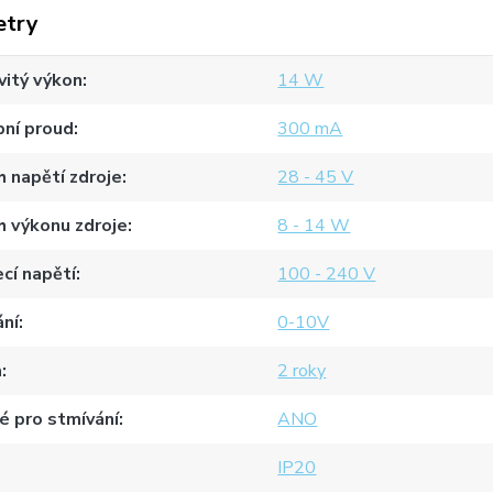
etry
itý výkon
14 W
pní proud
300 mA
 napětí zdroje
28 - 45 V
 výkonu zdroje
8 - 14 W
cí napětí
100 - 240 V
ání
0-10V
a
2 roky
 pro stmívání
ANO
IP20