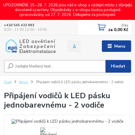
UPOZORNĚNÍ: 15.–26. 7. 2026 jsou náš e-shop a výdejní místo z důvodu
dovolené uzavřeny. Objednávky z e-shopu budou postupně
zpracovávány od 27. 7. 2026. Děkujeme za pochopení.
0
ks
+420 545 423 683
za
0,00 Kč
8:00 - 11:00 12:00 - 16:00
Menu
Hledat
Úvod
Servis
Připájení vodičů k LED pásku jednobarevnému - 2 vodiče
Připájení vodičů k LED pásku
jednobarevnému - 2 vodiče