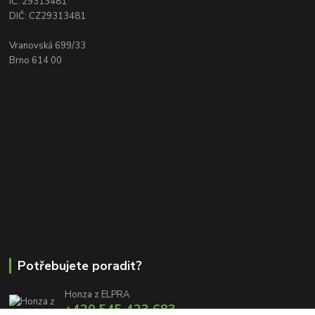
IČ: 29313481
DIČ: CZ29313481
Vranovská 699/33
Brno 614 00
Potřebujete poradit?
Honza z ELPRA
+420 545 423 683