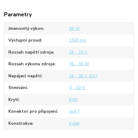
Parametry
Jmenovitý výkon
36 W
Výstupní proud
1500 mA
Rozsah napětí zdroje
24 - 24 V
Rozsah výkonu zdroje
36 - 36 W
Napájecí napětí
24 - 36 V (DC)
Stmívání
0 - 10 V
Krytí
IP40
Konektor pro připojení
jack F
Konstrukce
kvádr