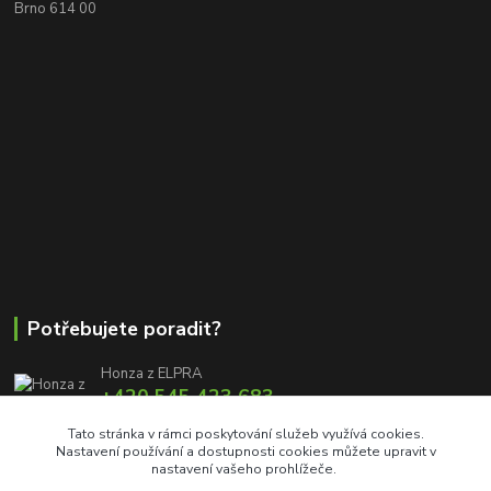
Brno 614 00
Potřebujete poradit?
Honza z ELPRA
+420 545 423 683
8:00 - 11:00 12:00 - 16:00
Tato stránka v rámci poskytování služeb využívá cookies.
Nastavení používání a dostupnosti cookies můžete upravit v
info@elproprofi.cz
nastavení vašeho prohlížeče.