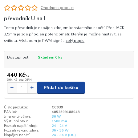
Ohodnotit produkt
převodník U na I
Tento převodník je napájen zdrojem konstantního napětí. Přes JACK
3,5mm je zde připojen potenciometr, kterým je možné nastavit jas
svítidla. Výstupem je PWM signál.
celý popis
Dostupnost
Skladem 6 ks
440 Kč
/
ks
364 Kč
bez DPH
Přidat do košíku
Číslo produktu:
CC039
EAN kód:
4052899188043
Jmenovitý výkon:
36 W
Výstupní proud:
1500 mA
Rozsah napětí zdroje:
24 - 24 V
Rozsah výkonu zdroje:
36 - 36 W
Napájecí napětí:
24 - 36 V (DC)