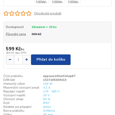
Ohodnotit produkt
Dostupnost
Skladem > 20 ks
Původní cena
999 Kč
599 Kč
/
ks
495 Kč
bez DPH
Přidat do košíku
Číslo produktu:
eppsuw100w024vip67
EAN kód:
1537205009310
Jmenovitý výkon:
100 W
Maximální výstupní proud:
4.1 A
Napájecí napětí:
170 - 265 V
Výstupní napětí:
24 V
Účinnost zdroje:
83 %
Krytí:
IP67
Konektor pro připojení:
dráty
Barva produktu:
Stříbrná
Výška:
45 mm