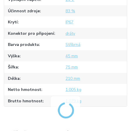
Účinnost zdroje
83 %
Krytí
IP67
Konektor pro připojení
dráty
Barva produktu
Stříbrná
Výška
45 mm
Šířka
75 mm
Délka
210 mm
Netto hmotnost
1.005 kg
Brutto hmotnost
1.079 kg