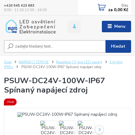
0
ks
+420 545 423 683
za
0,00 Kč
8:00 - 11:00 12:00 - 16:00
Menu
Hledat
Úvod
NAPÁJECÍ ZDROJE
Napěťové CV (pro LED pásky)
S krytím
IP65+
PSUW-DC24V-100W-IP67 Spínaný napájecí zdroj
PSUW-DC24V-100W-IP67
Spínaný napájecí zdroj
Akce