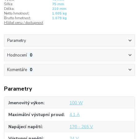
Šířka:
75 mm
Délka:
210 mm
Netto hmotnost:
1.005 kg
Brutto hmotnost:
1.079 kg
Hlídat cenu / dostupnost
Parametry
Hodnocení
0
Komentáře
0
Parametry
Jmenovitý výkon
100 W
Maximální výstupní proud
4.1 A
Napájecí napětí
170 - 265 V
Výstupní napětí
24 V