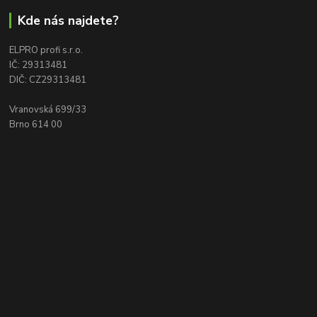
Kde nás najdete?
ELPRO profi s.r.o.
IČ: 29313481
DIČ: CZ29313481
Vranovská 699/33
Brno 614 00