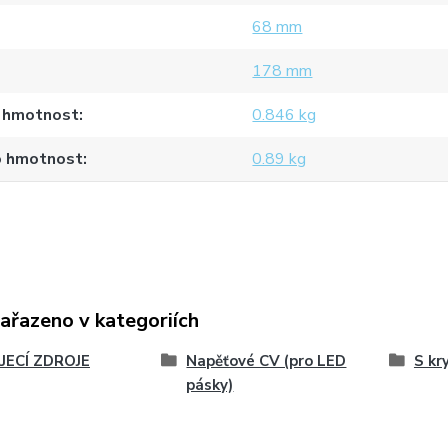
68 mm
178 mm
 hmotnost
0.846 kg
o hmotnost
0.89 kg
zařazeno v kategoriích
JECÍ ZDROJE
Napěťové CV (pro LED
S kr
pásky)