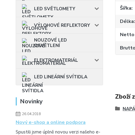
Šířka
LED SVĚTLOMETY
Délka
VÝLOHOVÉ REFLEKTORY
Netto
NOUZOVÉ LED
OSVĚTLENÍ
Brutt
ELEKTROMATERIÁL
LED LINEÁRNÍ SVÍTIDLA
Zboží 
Novinky
NAPÁ
26.04.2018
Nový e-shop a online podpora
Spustili jsme úplně novou verzi našeho e-