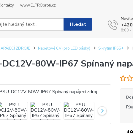
Kontakty
www.ELPROprofi.cz
Nevíte
Hledat
+420
8:00 -
NAPÁJECÍ ZDROJE
Napěťové CV (pro LED pásky)
S krytím IP65+
DC12V-80W-IP67 Spínaný napáj
Dos
Pův
49