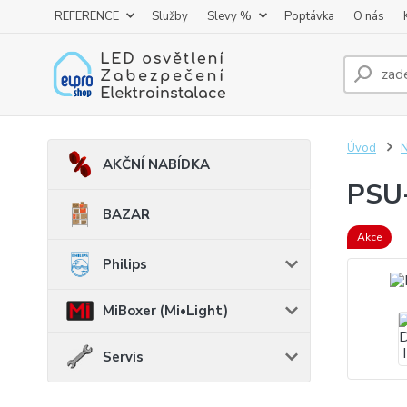
REFERENCE
Služby
Slevy %
Poptávka
O nás
Úvod
AKČNÍ NABÍDKA
PSU-
BAZAR
Akce
Philips
MiBoxer (Mi•Light)
Servis