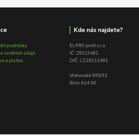
ace
Kde nás najdete?
dní podmínky
ELPRO profi s.r.o.
a osobních údajů
IČ: 29313481
a a platba
DIČ: CZ29313481
Vranovská 699/33
Brno 614 00