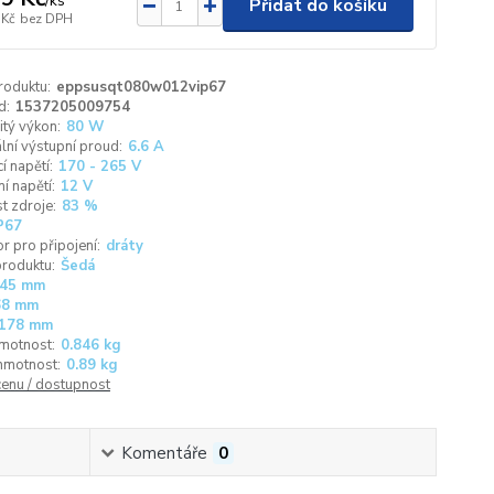
/
ks
Přidat do košíku
 Kč
bez DPH
roduktu:
eppsusqt080w012vip67
d:
1537205009754
tý výkon:
80 W
ní výstupní proud:
6.6 A
í napětí:
170 - 265 V
í napětí:
12 V
t zdroje:
83 %
P67
r pro připojení:
dráty
roduktu:
Šedá
45 mm
68 mm
178 mm
motnost:
0.846 kg
hmotnost:
0.89 kg
cenu / dostupnost
Komentáře
0