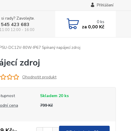
Přihlášení
 si rady? Zavolejte.
0
ks
 545 423 683
za
0,00 Kč
 11:00 12:00 - 16:00
PSU-DC12V-80W-IP67 Spínaný napájecí zdroj
ecí zdroj
Ohodnotit produkt
tupnost
Skladem 20 ks
odní cena
799 Kč
9 Kč