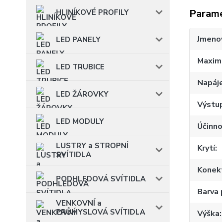
Param
HLINÍKOVÉ PROFILY
Jmenov
LED PANELY
Maximá
LED TRUBICE
Napáje
LED ŽÁROVKY
Výstup
LED MODULY
Účinno
LUSTRY a STROPNÍ
Krytí
SVÍTIDLA
Konekt
PODHLEDOVÁ SVÍTIDLA
Barva
VENKOVNÍ a
PRŮMYSLOVÁ SVÍTIDLA
Výška