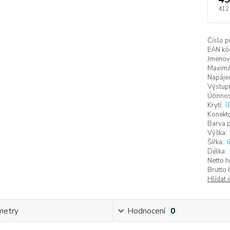
412
Číslo p
EAN kó
Jmenovi
Maximál
Napájec
Výstupn
Účinnos
Krytí:
I
Konekto
Barva p
Výška:
Šířka:
Délka:
Netto h
Brutto 
Hlídat 
metry
Hodnocení
0