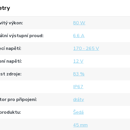
etry
itý výkon
80 W
lní výstupní proud
6.6 A
cí napětí
170 - 265 V
ní napětí
12 V
st zdroje
83 %
IP67
or pro připojení
dráty
 produktu
Šedá
45 mm