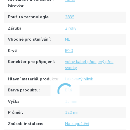
žárovka
Použitá technologie
2835
Záruka
2 roky
Vhodné pro stmívání
NE
Krytí
IP20
Konektor pro připojení
volný kabel připojený přes
svorky
Hlavní materiál produktu
Lakovaný hliník
Barva produktu
Bílá
Výška
13 mm
Průměr
120 mm
Způsob instalace
Na zapuštění