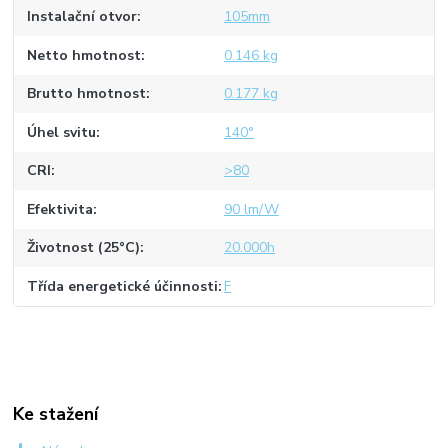
Instalační otvor
105mm
Netto hmotnost
0.146 kg
Brutto hmotnost
0.177 kg
Úhel svitu
140°
CRI
>80
Efektivita
90 lm/W
Životnost (25°C)
20.000h
Třída energetické účinnosti
F
Ke stažení