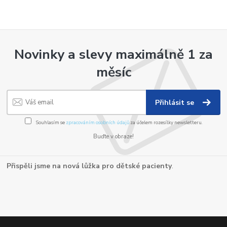
Novinky a slevy maximálně 1 za
měsíc
Přihlásit se
Souhlasím se
zpracováním osobních údajů
za účelem rozesílky newsletteru.
Buďte v obraze!
Přispěli jsme na nová lůžka pro dětské pacienty
.