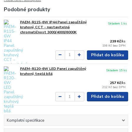
Hlídat cenu / dostupnost
Podobné produkty
PAEM-R115-6W IP44 Panel zapuštěný
Skladem 1 ks
kruhový, CCT - nastavitelná
chromatičnost 3000/4000/6000K
239 Kč
/
ks
198 Kč
bez DPH
Přidat do košíku
PAEM-R120-6W LED Panel zapuštěný
Skladem 15 ks
kruhový, teplá bílá
257 Kč
/
ks
212 Kč
bez DPH
Přidat do košíku
Kompletní specifikace