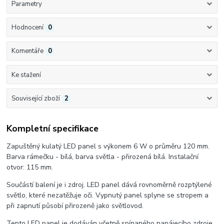
Parametry
Hodnocení
0
Komentáře
0
Ke stažení
Související zboží
2
Kompletní specifikace
Zapuštěný kulatý LED panel s výkonem 6 W o průměru 120 mm.
Barva rámečku - bílá, barva světla - přirozená bílá. Instalační
otvor: 115 mm.
Součástí balení je i zdroj. LED panel dává rovnoměrně rozptýlené
světlo, které nezatěžuje oči. Vypnutý panel splyne se stropem a
při zapnutí působí přirozeně jako světlovod.
Tento LED panel je dodáván včetně spínaného napájecího zdroje,