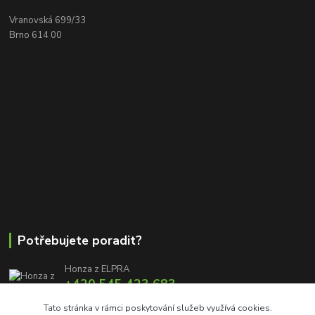
Vranovská 699/33
Brno 614 00
Potřebujete poradit?
Honza z ELPRA
+420 545 423 683
8:00 - 11:00 12:00 - 16:00
Tato stránka v rámci poskytování služeb využívá cookies.