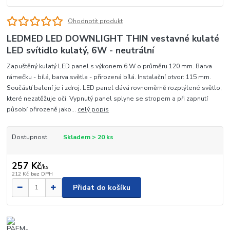
Ohodnotit produkt
LEDMED LED DOWNLIGHT THIN vestavné kulaté
LED svítidlo kulatý, 6W - neutrální
Zapuštěný kulatý LED panel s výkonem 6 W o průměru 120 mm. Barva
rámečku - bílá, barva světla - přirozená bílá. Instalační otvor: 115 mm.
Součástí balení je i zdroj. LED panel dává rovnoměrně rozptýlené světlo,
které nezatěžuje oči. Vypnutý panel splyne se stropem a při zapnutí
působí přirozeně jako...
celý popis
Dostupnost
Skladem > 20 ks
257 Kč
/
ks
212 Kč
bez DPH
Přidat do košíku