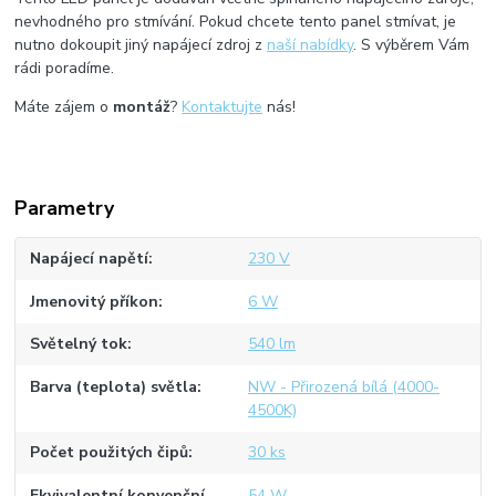
nevhodného pro stmívání. Pokud chcete tento panel stmívat, je
nutno dokoupit jiný napájecí zdroj z
naší nabídky
. S výběrem Vám
rádi poradíme.
Máte zájem o
montáž
?
Kontaktujte
nás!
Parametry
Napájecí napětí
230 V
Jmenovitý příkon
6 W
Světelný tok
540 lm
Barva (teplota) světla
NW - Přirozená bílá (4000-
4500K)
Počet použitých čipů
30 ks
Ekvivalentní konvenční
54 W