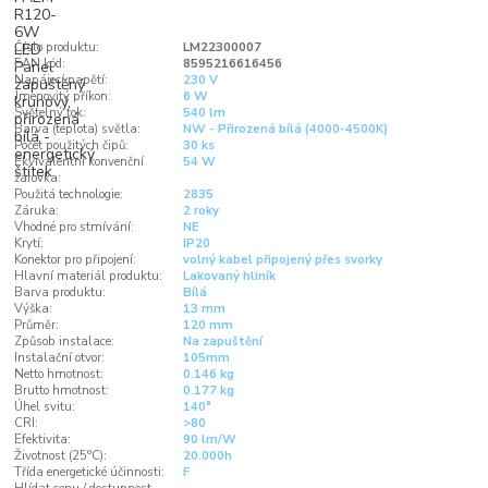
Číslo produktu:
LM22300007
EAN kód:
8595216616456
Napájecí napětí:
230 V
Jmenovitý příkon:
6 W
Světelný tok:
540 lm
Barva (teplota) světla:
NW - Přirozená bílá (4000-4500K)
Počet použitých čipů:
30 ks
Ekvivalentní konvenční
54 W
žárovka:
Použitá technologie:
2835
Záruka:
2 roky
Vhodné pro stmívání:
NE
Krytí:
IP20
Konektor pro připojení:
volný kabel připojený přes svorky
Hlavní materiál produktu:
Lakovaný hliník
Barva produktu:
Bílá
Výška:
13 mm
Průměr:
120 mm
Způsob instalace:
Na zapuštění
Instalační otvor:
105mm
Netto hmotnost:
0.146 kg
Brutto hmotnost:
0.177 kg
Úhel svitu:
140°
CRI:
>80
Efektivita:
90 lm/W
Životnost (25°C):
20.000h
Třída energetické účinnosti:
F