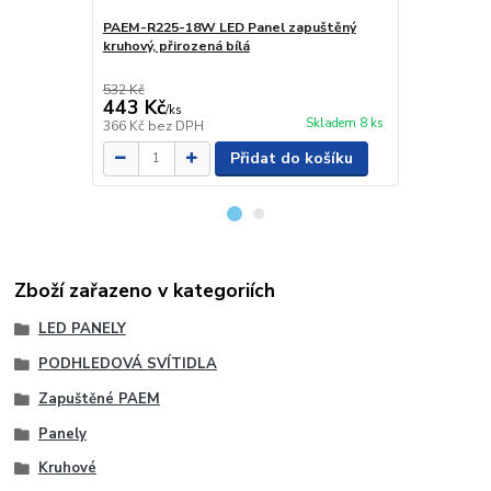
PAEM-R225-18W LED Panel zapuštěný
PAEM-R600-
kruhový, přirozená bílá
kruhový, při
532 Kč
2 500 Kč
443 Kč
1 499 Kč
/
ks
Skladem 8 ks
366 Kč
bez DPH
1 239 Kč
bez
Přidat do košíku
Zboží zařazeno v kategoriích
LED PANELY
PODHLEDOVÁ SVÍTIDLA
Zapuštěné PAEM
Panely
Kruhové