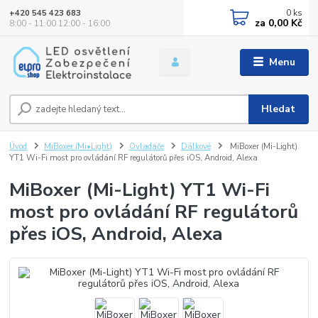
0
ks
+420 545 423 683
za
0,00 Kč
8:00 - 11:00 12:00 - 16:00
Menu
Hledat
Úvod
MiBoxer (Mi•Light)
Ovladače
Dálkové
MiBoxer (Mi-Light)
YT1 Wi-Fi most pro ovládání RF regulátorů přes iOS, Android, Alexa
MiBoxer (Mi-Light) YT1 Wi-Fi
most pro ovládání RF regulátorů
přes iOS, Android, Alexa