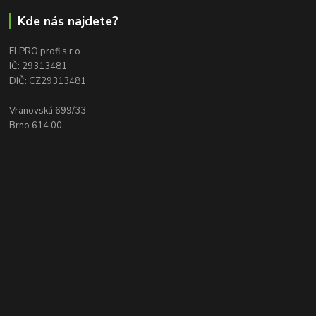
Kde nás najdete?
ELPRO profi s.r.o.
IČ: 29313481
DIČ: CZ29313481
Vranovská 699/33
Brno 614 00