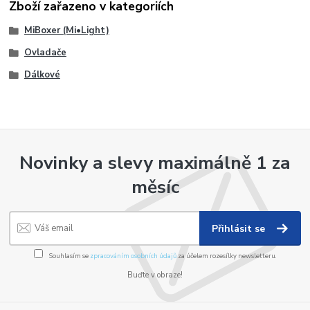
Zboží zařazeno v kategoriích
MiBoxer (Mi•Light)
Ovladače
Dálkové
Novinky a slevy maximálně 1 za
měsíc
Přihlásit se
Souhlasím se
zpracováním osobních údajů
za účelem rozesílky newsletteru.
Buďte v obraze!