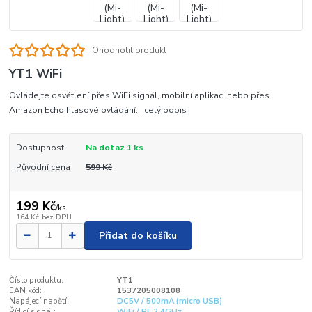
Ohodnotit produkt
YT1 WiFi
Ovládejte osvětlení přes WiFi signál, mobilní aplikaci nebo přes
Amazon Echo hlasové ovládání.
celý popis
Dostupnost
Na dotaz 1 ks
Původní cena
599 Kč
199 Kč
/
ks
164 Kč
bez DPH
Přidat do košíku
Číslo produktu:
YT1
EAN kód:
1537205008108
Napájecí napětí:
DC5V / 500mA (micro USB)
Řídicí signál:
WiFi / RF 2,4GHz