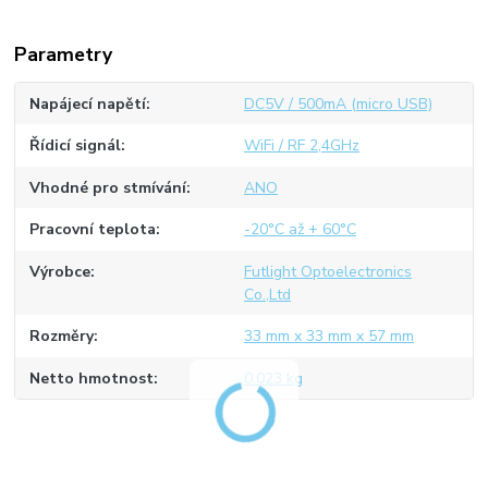
Parametry
Napájecí napětí
DC5V / 500mA (micro USB)
Řídicí signál
WiFi / RF 2,4GHz
Vhodné pro stmívání
ANO
Pracovní teplota
-20°C až + 60°C
Výrobce
Futlight Optoelectronics
Co.,Ltd
Rozměry
33 mm x 33 mm x 57 mm
Netto hmotnost
0.023 kg