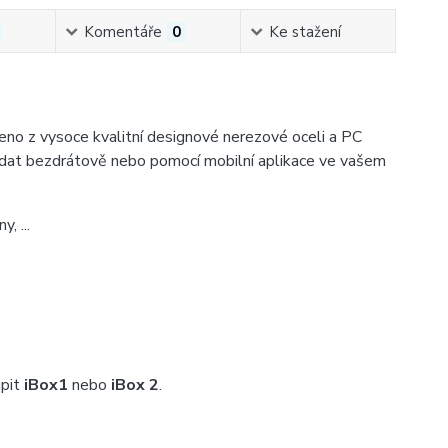
Komentáře
0
Ke stažení
eno z vysoce kvalitní designové nerezové oceli a PC
vládat bezdrátově nebo pomocí mobilní aplikace ve vašem
y, ...
upit
iBox
1
nebo
iBox 2
.