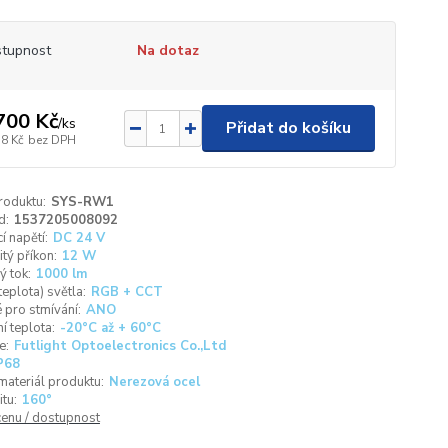
tupnost
Na dotaz
700 Kč
/
ks
Přidat do košíku
58 Kč
bez DPH
roduktu:
SYS-RW1
d:
1537205008092
í napětí:
DC 24 V
tý příkon:
12 W
ý tok:
1000 lm
teplota) světla:
RGB + CCT
pro stmívání:
ANO
í teplota:
-20°C až + 60°C
e:
Futlight Optoelectronics Co.,Ltd
P68
materiál produktu:
Nerezová ocel
itu:
160°
cenu / dostupnost