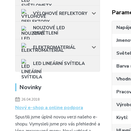
Param
VÝLOHOVÉ REFLEKTORY
Napáje
NOUZOVÉ LED
OSVĚTLENÍ
Jmenov
ELEKTROMATERIÁL
Světel
LED LINEÁRNÍ SVÍTIDLA
Barva 
Vhodné
Novinky
Pracov
26.04.2018
Výrob
Nový e-shop a online podpora
Spustili jsme úplně novou verzi našeho e-
Krytí
shopu. Vymysleli jsme pro vás přehledné a
Hlavní