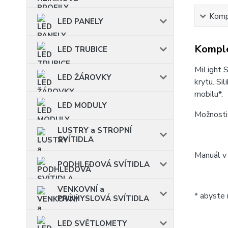
Kompl
LED PANELY
Komple
LED TRUBICE
MiLight
LED ŽÁROVKY
krytu. Si
mobilu*.
LED MODULY
Možnosti v
LUSTRY a STROPNÍ
SVÍTIDLA
Manuál v 
PODHLEDOVÁ SVÍTIDLA
VENKOVNÍ a
* abyste 
PRŮMYSLOVÁ SVÍTIDLA
LED SVĚTLOMETY