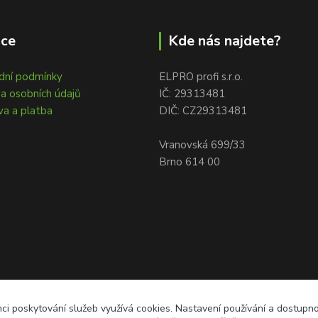
ace
Kde nás najdete?
dní podmínky
ELPRO profi s.r.o.
a osobních údajů
IČ: 29313481
a a platba
DIČ: CZ29313481
Vranovská 699/33
Brno 614 00
ci poskytování služeb využívá cookies. Nastavení používání a dostupn