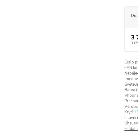
Dos
3 
3 0
Číslo p
EAN kó
Napájec
Jmenovi
Světeln
Barva (
Vhodné 
Pracovn
Výrobc
Krytí:
I
Hlavní 
Úhel sv
Hlídat 