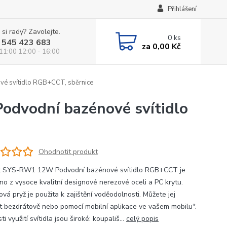
Přihlášení
 si rady? Zavolejte.
0
ks
 545 423 683
za
0,00 Kč
 11:00 12:00 - 16:00
é svítidlo RGB+CCT, sběrnice
dvodní bazénové svítidlo
Ohodnotit produkt
t SYS-RW1 12W Podvodní bazénové svítidlo RGB+CCT je
no z vysoce kvalitní designové nerezové oceli a PC krytu.
ová pryž je použita k zajištění voděodolnosti. Můžete jej
t bezdrátově nebo pomocí mobilní aplikace ve vašem mobilu*.
i využití svítidla jsou široké: koupališ...
celý popis