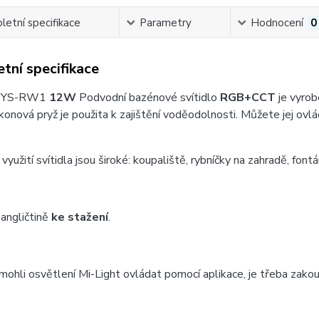
etní specifikace
Parametry
Hodnocení
0
tní specifikace
 SYS-RW1
12W
Podvodní bazénové svítidlo
RGB+CCT
je vyrob
likonová pryž je použita k zajištění voděodolnosti. Můžete jej o
yužití svítidla jsou široké: koupaliště, rybníčky na zahradě, fontán
angličtině
ke stažení
.
mohli osvětlení Mi-Light ovládat pomocí aplikace, je třeba zako