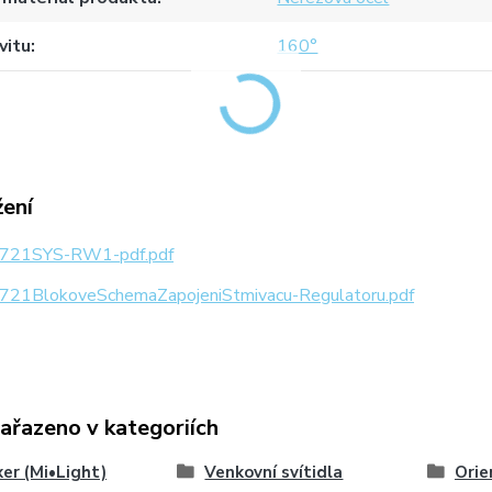
vitu
160°
žení
721SYS-RW1-pdf.pdf
721BlokoveSchemaZapojeniStmivacu-Regulatoru.pdf
zařazeno v kategoriích
er (Mi•Light)
Venkovní svítidla
Orie