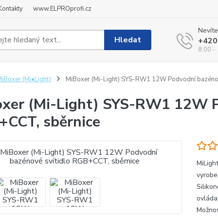
Kontakty
www.ELPROprofi.cz
Nevíte
Hledat
+420
8:00 -
iBoxer (Mi•Light)
MiBoxer (Mi-Light) SYS-RW1 12W Podvodní bazénov
xer (Mi-Light) SYS-RW1 12W Po
CCT, sběrnice
MiLigh
vyrobe
Silikon
ovláda
Možnost