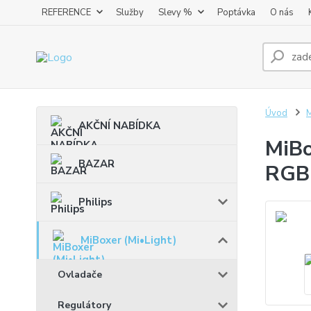
REFERENCE
Služby
Slevy %
Poptávka
O nás
Úvod
M
AKČNÍ NABÍDKA
MiBo
BAZAR
RGB+
Philips
MiBoxer (Mi•Light)
Ovladače
Regulátory