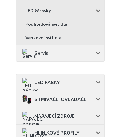
LED žárovky
Podhledová svítidla
Venkovní svítidla
Servis
LED PÁSKY
STMÍVAČE, OVLADAČE
NAPÁJECÍ ZDROJE
HLINÍKOVÉ PROFILY