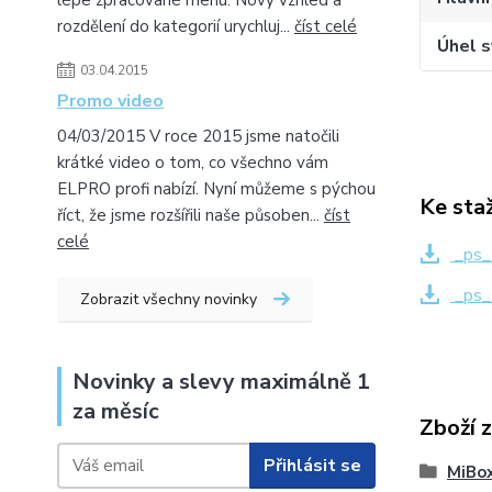
lépe zpracované menu. Nový vzhled a
rozdělení do kategorií urychluj...
číst celé
Úhel s
03.04.2015
Promo video
04/03/2015 V roce 2015 jsme natočili
krátké video o tom, co všechno vám
ELPRO profi nabízí. Nyní můžeme s pýchou
Ke sta
říct, že jsme rozšířili naše působen...
číst
celé
_ps_
_ps_
Zobrazit všechny novinky
Novinky a slevy maximálně 1
za měsíc
Zboží 
Přihlásit se
MiBox