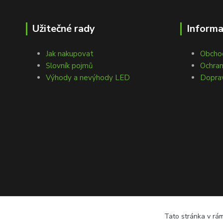
Užitečné rady
Inform
Jak nakupovat
Obcho
Slovník pojmů
Ochran
Výhody a nevýhody LED
Doprav
Tato stránka v rám