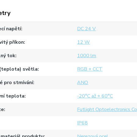
etry
cí napětí
DC 24 V
itý příkon
12 W
ný tok
1000 lm
(teplota) světla
RGB + CCT
 pro stmívání
ANO
ní teplota
-20°C až + 60°C
ce
Futlight Optoelectronics Co
IP68
 materiál produktu
Nerezová ocel