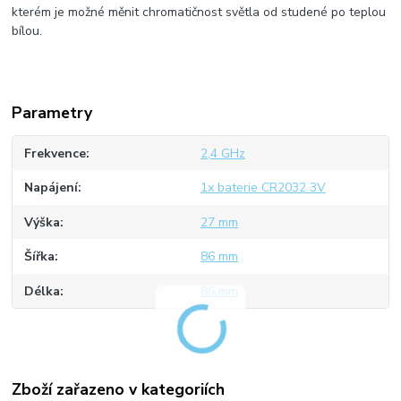
kterém je možné měnit chromatičnost světla od studené po teplou
bílou.
Parametry
Frekvence
2,4 GHz
Napájení
1x baterie CR2032 3V
Výška
27 mm
Šířka
86 mm
Délka
86 mm
Zboží zařazeno v kategoriích