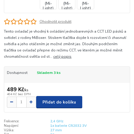
Ohodnotit produkt
Tento ovladač je vhodný k ovládání jednobarevných a CCT LED pásků a
svítidel z rodiny MiBoxer. Stiskem tlačítka dojde k rozsvícení či zhasnutí
svítidla a jeho otáčením je možné změnit jas. Dlouhým podržením
tlačítka se ovladač přepne do režimu CCT, ve kterém je možné měnit
chromatičnost světla od st...
celý popis
Dostupnost
Skladem 3 ks
489 Kč
/
ks
404 Kč
bez DPH
Přidat do košíku
Frekvence:
2,4 GHz
Napájení:
1x baterie CR2032 3V
Výška:
27 mm