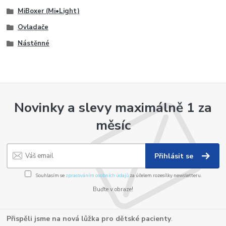
MiBoxer (Mi•Light)
Ovladače
Nástěnné
Novinky a slevy maximálně 1 za
měsíc
Přihlásit se
Souhlasím se
zpracováním osobních údajů
za účelem rozesílky newsletteru.
Buďte v obraze!
Přispěli jsme na nová lůžka pro dětské pacienty
.