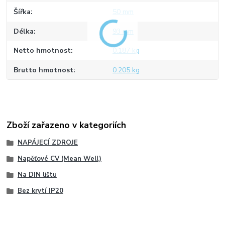
Šířka
50 mm
Délka
93 mm
Netto hmotnost
0.187 kg
Brutto hmotnost
0.205 kg
Zboží zařazeno v kategoriích
NAPÁJECÍ ZDROJE
Napěťové CV (Mean Well)
Na DIN lištu
Bez krytí IP20