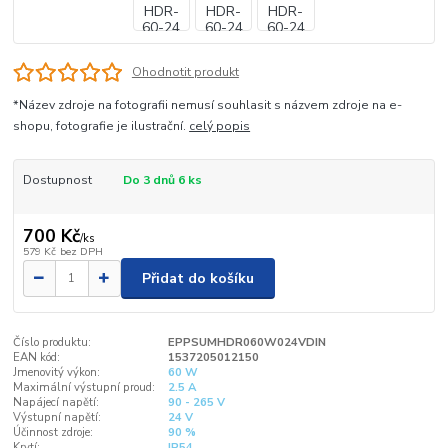
Ohodnotit produkt
*Název zdroje na fotografii nemusí souhlasit s názvem zdroje na e-
shopu, fotografie je ilustrační.
celý popis
Dostupnost
Do 3 dnů 6 ks
700 Kč
/
ks
579 Kč
bez DPH
Přidat do košíku
Číslo produktu:
EPPSUMHDR060W024VDIN
EAN kód:
1537205012150
Jmenovitý výkon:
60 W
Maximální výstupní proud:
2.5 A
Napájecí napětí:
90 - 265 V
Výstupní napětí:
24 V
Účinnost zdroje:
90 %
Krytí:
IP54