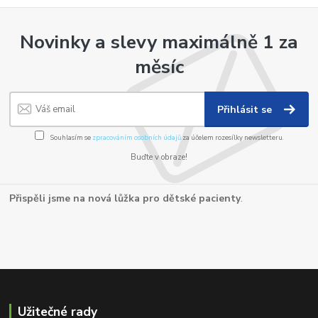
Novinky a slevy maximálně 1 za
měsíc
Přihlásit se
Souhlasím se
zpracováním osobních údajů
za účelem rozesílky newsletteru.
Buďte v obraze!
Přispěli jsme na nová lůžka pro dětské pacienty
.
Užitečné rady