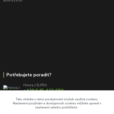
Brno 614 00
Potřebujete poradit?
Honza z ELPRA
+420 545 423 683
8:00 - 11:00 12:00 - 16:00
Tato stránka v rámci poskytování služeb využívá cookies.
Nastavení používání a dostupnosti cookies můžete upravit v
info@elproprofi.cz
nastavení vašeho prohlížeče.