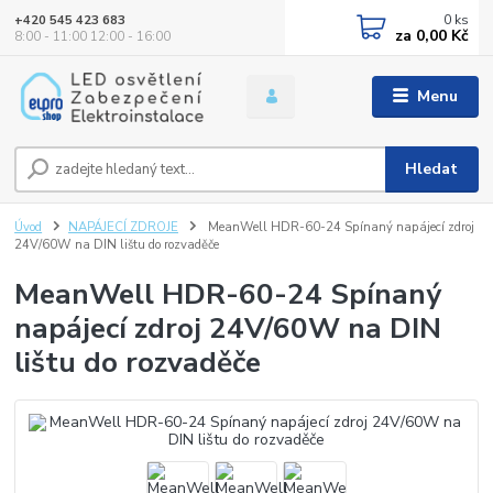
0
ks
+420 545 423 683
za
0,00 Kč
8:00 - 11:00 12:00 - 16:00
Menu
Hledat
Úvod
NAPÁJECÍ ZDROJE
MeanWell HDR-60-24 Spínaný napájecí zdroj
24V/60W na DIN lištu do rozvaděče
MeanWell HDR-60-24 Spínaný
napájecí zdroj 24V/60W na DIN
lištu do rozvaděče