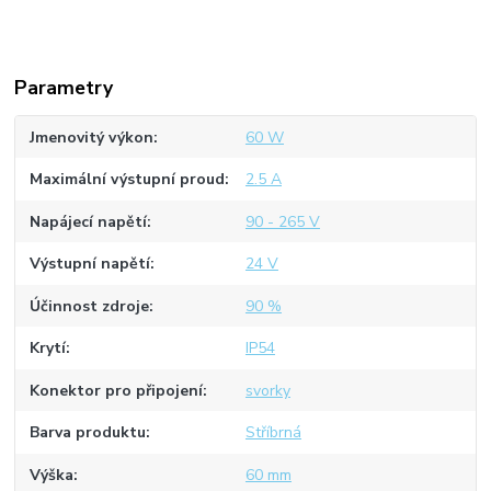
Parametry
Jmenovitý výkon
60 W
Maximální výstupní proud
2.5 A
Napájecí napětí
90 - 265 V
Výstupní napětí
24 V
Účinnost zdroje
90 %
Krytí
IP54
Konektor pro připojení
svorky
Barva produktu
Stříbrná
Výška
60 mm