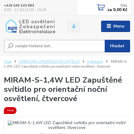
0
ks
+420 545 423 683
za
0,00 Kč
8:00 - 11:00 12:00 - 16:00
Menu
Hledat
Úvod
VENKOVNÍ a PRŮMYSLOVÁ SVÍTIDLA
Orientační
MIRAM-S-
1,4W LED Zapuštěné svítidlo pro orientační noční osvětlení, čtvercové
MIRAM-S-1,4W LED Zapuštěné
svítidlo pro orientační noční
osvětlení, čtvercové
Akce