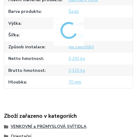
Barva produktu
Šedá
Výška
121 mm
Šířka
121 mm
Způsob instalace
Na zapuštění
Netto hmotnost
0,292 kg
Brutto hmotnost
0,325 kg
Hloubka
70 mm
Zboží zařazeno v kategoriích
VENKOVNÍ a PRŮMYSLOVÁ SVÍTIDLA
Orientační