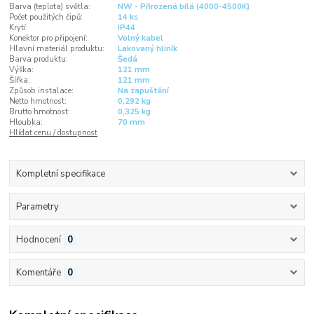
Barva (teplota) světla:
NW - Přirozená bílá (4000-4500K)
Počet použitých čipů:
14 ks
Krytí:
IP44
Konektor pro připojení:
Volný kabel
Hlavní materiál produktu:
Lakovaný hliník
Barva produktu:
Šedá
Výška:
121 mm
Šířka:
121 mm
Způsob instalace:
Na zapuštění
Netto hmotnost:
0,292 kg
Brutto hmotnost:
0,325 kg
Hloubka:
70 mm
Hlídat cenu / dostupnost
Kompletní specifikace
Parametry
Hodnocení
0
Komentáře
0