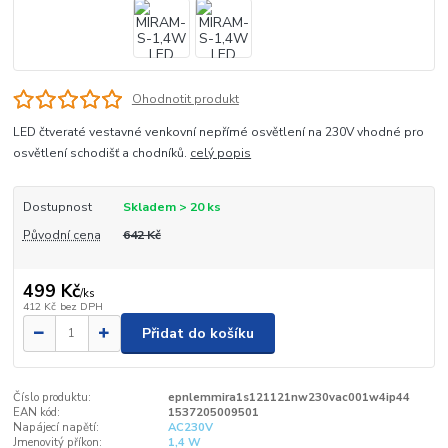
Ohodnotit produkt
LED čtveraté vestavné venkovní nepřímé osvětlení na 230V vhodné pro
osvětlení schodišť a chodníků.
celý popis
Dostupnost
Skladem > 20 ks
Původní cena
642 Kč
499 Kč
/
ks
412 Kč
bez DPH
Přidat do košíku
Číslo produktu:
epnlemmira1s121121nw230vac001w4ip44
EAN kód:
1537205009501
Napájecí napětí:
AC230V
Jmenovitý příkon:
1,4 W