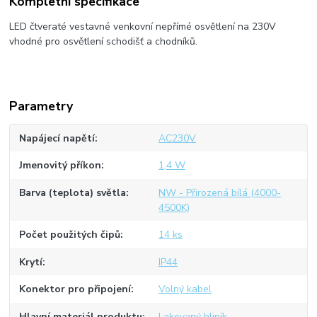
Kompletní specifikace
LED čtveraté vestavné venkovní nepřímé osvětlení na 230V
vhodné pro osvětlení schodišť a chodníků.
Parametry
Napájecí napětí
AC230V
Jmenovitý příkon
1,4 W
Barva (teplota) světla
NW - Přirozená bílá (4000-
4500K)
Počet použitých čipů
14 ks
Krytí
IP44
Konektor pro připojení
Volný kabel
Hlavní materiál produktu
Lakovaný hliník