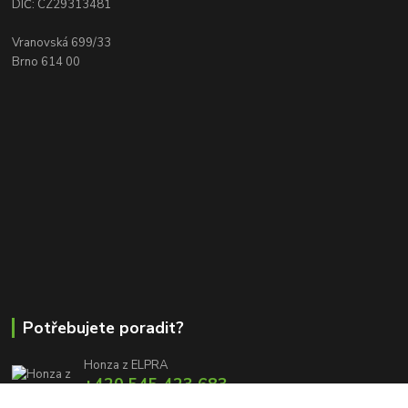
DIČ: CZ29313481
Vranovská 699/33
Brno 614 00
Potřebujete poradit?
Honza z ELPRA
+420 545 423 683
8:00 - 11:00 12:00 - 16:00