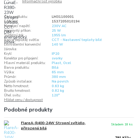
Informační list výrobku
Číslo produktu:
LM31100001
EAN kód:
1537205010194
Napájecí napětí:
230V AC
Jmenovitý příkon:
25 W
Světelný tok:
1955 lm
Barva (teplota) světla:
CCT - Nastavení teploty bílé
Ekvivalentní konvenční
140 W
žárovka:
Krytí:
IP20
Konektor pro připojení:
svorky
Hlavní materiál produktu:
Plast, Ocel
Barva produktu:
Bílá
Výška:
65 mm
Průměr:
380 mm
Způsob instalace:
Na povrch
Netto hmotnost:
0.63 kg
Brutto hmotnost:
0.82 kg
Úhel svitu:
120°
Hlídat cenu / dostupnost
Podobné produkty
FlareA-R400-24W Stropní svítidlo,
Skladem 18 ks
přirozená bílá
791 Kč
/
ks