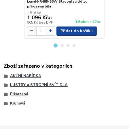
LunaH-R485-36W Stropní svítidlo,
LunaE-R400-
přirozená bílá
bílá
1 516 Kč
1 011 Kč
1 096 Kč
990 Kč
/
ks
/
ks
Skladem > 20 ks
905 Kč
bez DPH
818 Kč
bez 
Přidat do košíku
Zboží zařazeno v kategoriích
AKČNÍ NABÍDKA
LUSTRY a STROPNÍ SVÍTIDLA
Přisazená
Kruhová