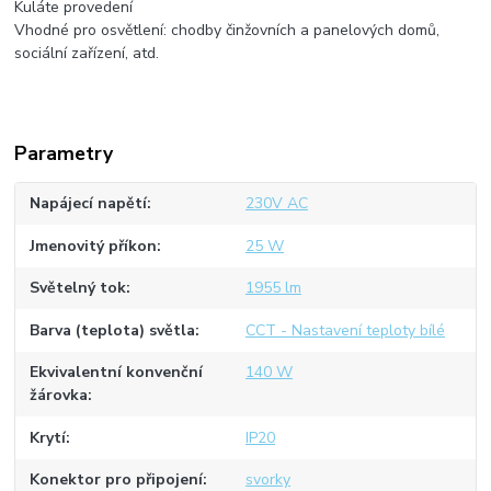
Kuláte provedení
Vhodné pro osvětlení: chodby činžovních a panelových domů,
sociální zařízení, atd.
Parametry
Napájecí napětí
230V AC
Jmenovitý příkon
25 W
Světelný tok
1955 lm
Barva (teplota) světla
CCT - Nastavení teploty bílé
Ekvivalentní konvenční
140 W
žárovka
Krytí
IP20
Konektor pro připojení
svorky