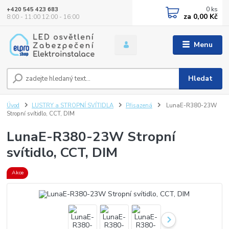
0
ks
+420 545 423 683
za
0,00 Kč
8:00 - 11:00 12:00 - 16:00
Menu
Hledat
Úvod
LUSTRY a STROPNÍ SVÍTIDLA
Přisazená
LunaE-R380-23W
Stropní svítidlo, CCT, DIM
LunaE-R380-23W Stropní
svítidlo, CCT, DIM
Akce