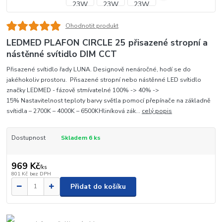
Ohodnotit produkt
LEDMED PLAFON CIRCLE 25 přisazené stropní a
nástěnné svítidlo DIM CCT
Přisazené svítidlo řady LUNA. Designově nenáročné, hodí se do
jakéhokoliv prostoru. Přisazené stropní nebo nástěnné LED svítidlo
značky LEDMED - fázově stmívatelné 100% -> 40% ->
15% Nastavitelnost teploty barvy světla pomocí přepínače na základně
svítidla – 2700K – 4000K – 6500KHliníková zák...
celý popis
Dostupnost
Skladem 6 ks
969 Kč
/
ks
801 Kč
bez DPH
Přidat do košíku