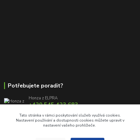
Potřebujete poradit?
Honza z ELPRA
+420 545 423 683
8:00 - 11:00 12:00 - 16:00
Tato stránka v rámci poskytování služeb využívá cookies.
Nastavení používání a dostupnosti cookies můžete upravit v
info@elproprofi.cz
nastavení vašeho prohlížeče.