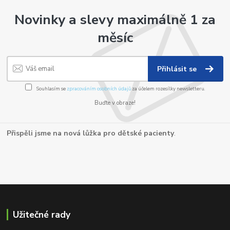
Novinky a slevy maximálně 1 za
měsíc
Přihlásit se
Souhlasím se
zpracováním osobních údajů
za účelem rozesílky newsletteru.
Buďte v obraze!
Přispěli jsme na nová lůžka pro dětské pacienty
.
Užitečné rady