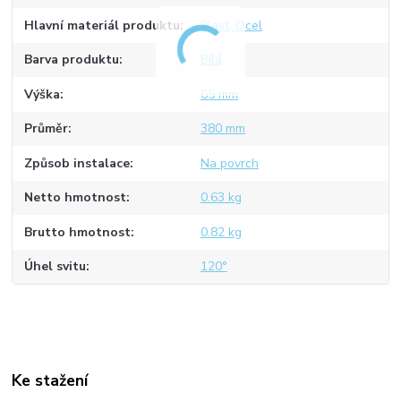
Hlavní materiál produktu
Plast, Ocel
Barva produktu
Bílá
Výška
65 mm
Průměr
380 mm
Způsob instalace
Na povrch
Netto hmotnost
0.63 kg
Brutto hmotnost
0.82 kg
Úhel svitu
120°
Ke stažení