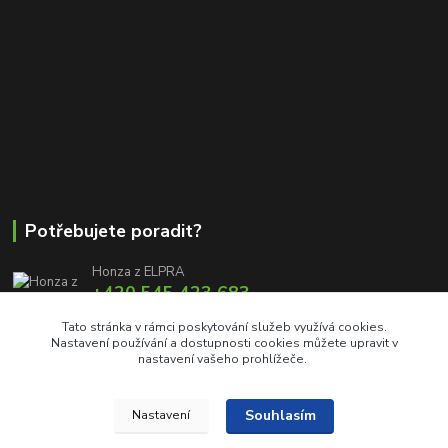
Potřebujete poradit?
Honza z ELPRA
+420 545 423 683
8:00 - 11:00 12:00 - 16:00
Tato stránka v rámci poskytování služeb využívá cookies.
Nastavení používání a dostupnosti cookies můžete upravit v
info@elproprofi.cz
nastavení vašeho prohlížeče.
Souhlasím
Nastavení