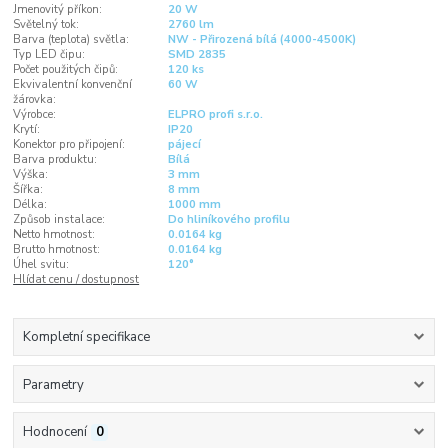
Jmenovitý příkon:
20 W
Světelný tok:
2760 lm
Barva (teplota) světla:
NW - Přirozená bílá (4000-4500K)
Typ LED čipu:
SMD 2835
Počet použitých čipů:
120 ks
Ekvivalentní konvenční
60 W
žárovka:
Výrobce:
ELPRO profi s.r.o.
Krytí:
IP20
Konektor pro připojení:
pájecí
Barva produktu:
Bílá
Výška:
3 mm
Šířka:
8 mm
Délka:
1000 mm
Způsob instalace:
Do hliníkového profilu
Netto hmotnost:
0.0164 kg
Brutto hmotnost:
0.0164 kg
Úhel svitu:
120°
Hlídat cenu / dostupnost
Kompletní specifikace
Parametry
Hodnocení
0