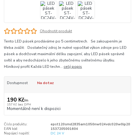
Ohodnotit produkt
Tento LED pásek prodáváme po 5 centimetrech. Se zakoupením je
třeba zvážit: Dostatečný zdroj Je nutné vypočítat výkon zdroje pro LED
pásek a dodržovat maximální délku zapojení, aby LED pásek správně
svítil a aby nedocházelo k jeho zbytečnému světelnému úbytku.
Hliníkový profil Každá LED techn...
celý popis
Dostupnost
Na dotaz
190 Kč
/
m
157 Kč
bez DPH
Momentálně není k dispozici
Číslo produktu:
epst120smd2835am1050nw024vdc020w0ip20
EAN kód:
1537205001604
Napájecí napětí:
DC 24 V