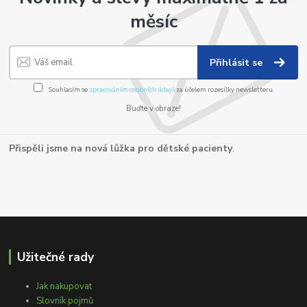
měsíc
Přihlásit se
Souhlasím se
zpracováním osobních údajů
za účelem rozesílky newsletteru.
Buďte v obraze!
Přispěli jsme na nová lůžka pro dětské pacienty
.
Užitečné rady
Jak nakupovat
Slovník pojmů