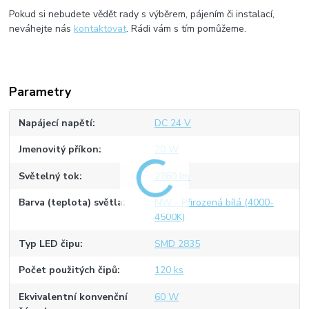
Pokud si nebudete vědět rady s výběrem, pájením či instalací,
neváhejte nás
kontaktovat
. Rádi vám s tím pomůžeme.
Parametry
Napájecí napětí
DC 24 V
Jmenovitý příkon
20 W
Světelný tok
2760 lm
Barva (teplota) světla
NW - Přirozená bílá (4000-
4500K)
Typ LED čipu
SMD 2835
Počet použitých čipů
120 ks
Ekvivalentní konvenční
60 W