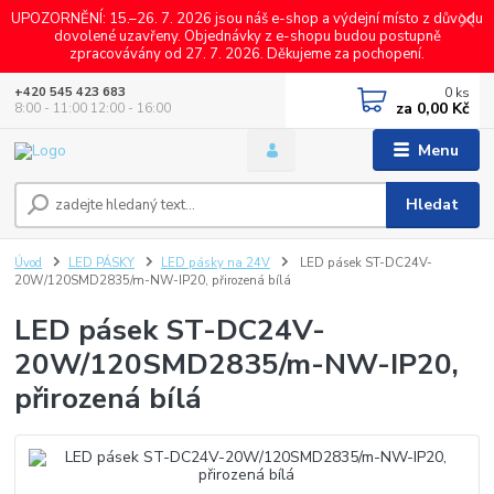
UPOZORNĚNÍ: 15.–26. 7. 2026 jsou náš e-shop a výdejní místo z důvodu
dovolené uzavřeny. Objednávky z e-shopu budou postupně
zpracovávány od 27. 7. 2026. Děkujeme za pochopení.
0
ks
+420 545 423 683
za
0,00 Kč
8:00 - 11:00 12:00 - 16:00
Menu
Hledat
Úvod
LED PÁSKY
LED pásky na 24V
LED pásek ST-DC24V-
20W/120SMD2835/m-NW-IP20, přirozená bílá
LED pásek ST-DC24V-
20W/120SMD2835/m-NW-IP20,
přirozená bílá